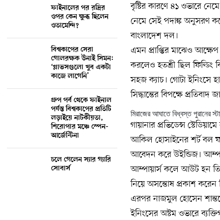
বৃষ্টির কারণে ৪১ ওভারে নে
ফাইনালের পর রদ্রির
ওপর কেন ক্ষুব্ধ ছিলেন
নেমে সেই পদাঙ্ক অনুসরণ ক
ওতামেন্দি?
বাংলাদেশ দল।
এমন প্রাপ্তির মাঝেও আক্
বিশ্বকাপের সেরা
গোলরক্ষক উনাই সিমন:
করলেও হতশ্রী ছিল ফিল্ডিং
‘গ্লাভসগুলো খুব একটা
কাজে লাগেনি’
সহজ ক্যাচ। গোটা ইনিংসে হা
সিদ্ধান্তের বিপক্ষে প্রতিব
গ্রুপ পর্ব থেকে ফাইনাল
পর্যন্ত বিশ্বকাপের প্রতিটি
মিরাজের আঘাতে বিধ্বস্ত পুরানের স্
লড়াইয়ে নাটকীয়তা,
গায়ানার প্রভিডেন্স স্টেডিয়
শিরোপার মঞ্চে স্পেন-
আর্জেন্টিনা
আকিল হোসাইনের শর্ট বল ফর
আবেদন করে উইন্ডিজ। আম্পা
চলে গেলেন স্যার গ্যারি
আম্পায়ার্স কলে আউট হন ত
সোবার্স
নিয়ে অসন্তোষ প্রকাশ করেন
এরপর নাজমুল হোসেন শান্তকে
ইনিংসের অষ্টম ওভারে ব্যক