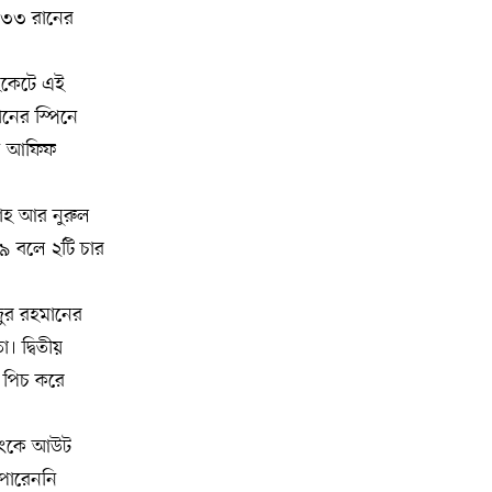
ে ৩৩ রানের
মিশিগানে ডেমোক্র্যাট সিনেট প্রাইমারিতে
১০
জয়ী আবদুল আল-সাইয়েদ, ব্যর্থ কোটি
উইকেটে এই
কোটি ডলারের প্রচারণা
নের স্পিনে
ননি আফিফ
মিশিগানে দক্ষিণ সুরমা ওয়েলফেয়ার
১১
অ্যাসোসিয়েশনের বনভোজন অনুষ্ঠিত
াহ আর নুরুল
বিশ্বজুড়ে কূটনৈতিক পুনর্বিন্যাস, ৫ অঞ্চলে
১২
৯ বলে ২টি চার
মিশন বন্ধ করছে যুক্তরাষ্ট্র
জুর রহমানের
মিশিগানে ফ্রেন্ডস এন্ড ফ্যামিলির
১৩
 দ্বিতীয়
বনভোজনে প্রাণের উচ্ছ্বাস
ি পিচ করে
মিশিগানে ডেমোক্র্যাটদের প্রাইমারিতে
১৪
আল-সাইয়েদকে হারাতে কেন এত মরিয়া
কিংকে আউট
ইসারায়েলি লবি এআইপ্যাক
 পারেননি