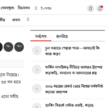
খেলাধুলা
বিনোদন
ই-পেপার
দকীয়
প্রবাস
সর্বশেষ
জনপ্রিয়
অ-
অ+
চুল গজাতে পেয়ারা পাতা—আসলেই কি
১
কাজ করে?
মার্কিন নাগরিকত্ব নীতিতে আবারও ট্রাম্পের
২
কড়াকড়ি, মানলেন না আদালতের রায়
ুলে নিয়েছে।
আর ৫৫ বল হাতে
৩০৬ বছরের রেকর্ড ভেঙে বিশ্বের সর্বকনিষ্ঠ
৩
কলেজ অধ্যাপক
ন এতো সমীহ
হ্যাকিং বিতর্কে মেটার এআই, বাড়ছে
৪