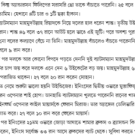
িন্তু অ্যান্ডারসন ফিলিপের সরাসরি থ্রো তাকে বাঁচাতে পারেনি। ২৫ বল
িম। যেখানে ৪টি চার ও ১টি ছক্কা হাঁকান।
াটসম্যান মাহমুদউল্লাহ রিয়াদকে নিয়ে দলের হাল ধরেন শান্ত। তৃতীয় 
রান। শান্ত ৪৬ বলে ৩৭ রানে আউট হলে ভাঙে এই জুটি। পরে অবশ্য পুরা
 নো বলের কল্যাণে বেঁচে না তিনি। মাহমুদউল্লাহ বাঁচলেও বাঁচতে পারে
 বলে ৯ রান করে।
 পর দলকে আর কোনো বিপদে পড়তে দেননি দুই ব্যাটসম্যান মাহমুদউল্ল
টের চাপ জয় করে দলকে এনে দেন ৬ উইকেটের বড় জয়। মাহমুদউল্লাহ ৬
 অপরাজিত থাকেন। ২৭ বলে ২০ রান করেন সোহান।
 নেমে শুরুটা ভালো হয়নি উইন্ডিজের। ইনিংসের দ্বিতীয় ওভারে মুস্তাফি
ন ওপেনার শাই হোপ। ডানহাতি ব্যাটসম্যান খুলতে পারেননি রানের খাতা।
ইনফর্ম ওপেনার কাইল মায়ার্সকে ফেরান মিরাজ। তার অ্যাঙ্গেল ডেলিভার
 আঘাত করে। ২৭ বলে ১০ রান করে ফেরেন মায়ার্স।
পর ইনিংসের ২১তম ওভারে জোড়া আঘাতে শামার ব্রুকস ও ব্র্যাসন্ডন 
েন, ইনিংস সর্বোচ্চ ৩৩ রান আসে ব্রুকসের ব্যাট থেকে। সুবিধা করতে