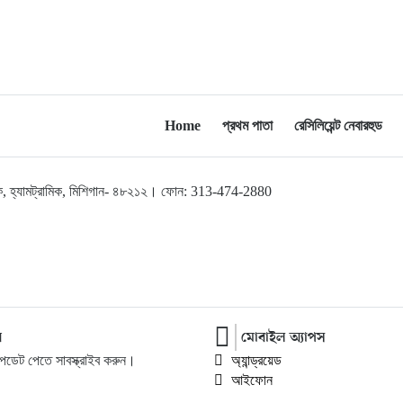
বড়লেখা সামাজিক ও সাংস্কৃতিক সমিতির
বার্ষিক বনভোজন
Home
প্রথম পাতা
রেসিলিয়েন্ট নেবারহুড
লব্রুক, হ্যামট্রামিক, মিশিগান- ৪৮২১২। ফোন: 313-474-2880
র
মোবাইল অ্যাপস
ডেট পেতে সাবস্ক্রাইব করুন।
অ্যান্ড্রয়েড
আইফোন