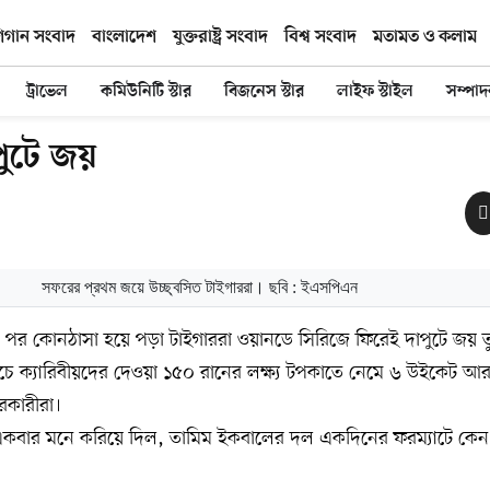
িগান সংবাদ
বাংলাদেশ
যুক্তরাষ্ট্র সংবাদ
বিশ্ব সংবাদ
মতামত ও কলাম
ট্রাভেল
কমিউনিটি স্টার
বিজনেস স্টার
লাইফ স্টাইল
সম্পা
পুটে জয়
সফরের প্রথম জয়ে উচ্ছ্বসিত টাইগাররা। ছবি : ইএসপিএন
ার পর কোনঠাসা হয়ে পড়া টাইগাররা ওয়ানডে সিরিজে ফিরেই দাপুটে জয় ত
্যাচে ক্যারিবীয়দের দেওয়া ১৫০ রানের লক্ষ্য টপকাতে নেমে ৬ উইকেট 
রকারীরা।
কবার মনে করিয়ে দিল, তামিম ইকবালের দল একদিনের ফরম্যাটে কে