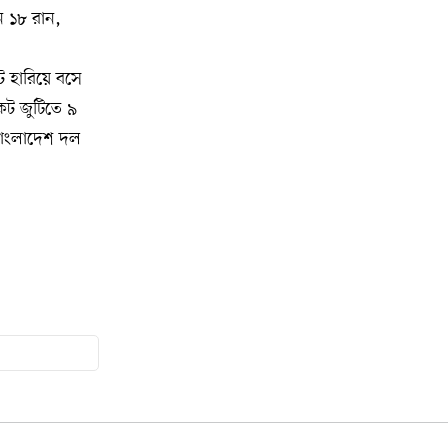
ন ১৮ রান,
মুনা দাওয়াহ কনফারেন্স ২০২৬ সম্পর্কে
১৫
প্রেস ব্রিফিং
 হারিয়ে বসে
েট জুটিতে ৯
শেখ হাসিনার সঙ্গে সংবাদ সম্মেলনে
১৬
থাকছেন সাকিব আল হাসান
বাংলাদেশ দল
যুক্তরাষ্ট্রকে ছাড়ে বাধ্য করতে কোন কৌশলে
১৭
ওয়াশিংটনের ওপর চাপ বাড়াচ্ছে ইরান
ট্রাম্প অর্গানাইজেশনের হিসাব বন্ধের কারণ
১৮
জানাল ক্যাপিটাল ওয়ান
মুক্তিযোদ্ধাদের তালিকা তৈরিতে
১৯
সহযোগিতায় আগ্রহী যুক্তরাষ্ট্র
নিউইয়র্কে বড়লেখাবাসীর মিলনমেলা
২০