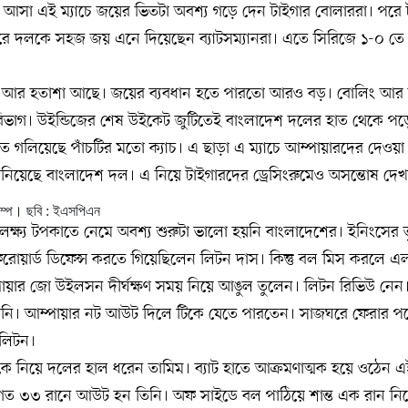
মে আসা এই ম্যাচে জয়ের ভিতটা অবশ্য গড়ে দেন টাইগার বোলাররা। পরে ট
রে দলকে সহজ জয় এনে দিয়েছেন ব্যাটসম্যানরা। এতে সিরিজে ১-০ তে
ষেপ আর হতাশা আছে। জয়ের ব্যবধান হতে পারতো আরও বড়। বোলিং আর ব
 বিভাগ। উইন্ডিজের শেষ উইকেট জুটিতেই বাংলাদেশ দলের হাত থেকে পড়
ত গলিয়েছে পাঁচটির মতো ক্যাচ। এ ছাড়া এ ম্যাচে আম্পায়ারদের দেওয়
াদ জানিয়েছে বাংলাদেশ দল। এ নিয়ে টাইগারদের ড্রেসিংরুমেও অসন্তোষ দেখ
টাম্প। ছবি : ইএসপিএন
ামে লক্ষ্য টপকাতে নেমে অবশ্য শুরুটা ভালো হয়নি বাংলাদেশের। ইনিংসের
োয়ার্ড ডিফেন্স করতে গিয়েছিলেন লিটন দাস। কিন্তু বল মিস করলে এল
য়ার জো উইলসন দীর্ঘক্ষণ সময় নিয়ে আঙুল তুলেন। লিটন রিভিউ নেন।
িনি। আম্পায়ার নট আউট দিলে টিকে যেতে পারতেন। সাজঘরে ফেরার 
 লিটন।
 নিয়ে দলের হাল ধরেন তামিম। ব্যাট হাতে আক্রমণাত্মক হয়ে ওঠেন এই
্তিগত ৩৩ রানে আউট হন তিনি। অফ সাইডে বল পাঠিয়ে শান্ত এক রান নি