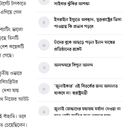
ার্গেট টপকাতে
সাইবার ঝুঁকির আশঙ্কা
 এগিয়ে গেল
ইসরাইল ইস্যুতে অবস্থান, যুক্তরাষ্ট্রের ভিসা
৫
পাওয়ায় কি প্রভাব পড়বে
্যাটিং ভালো
েছে তিনটি
চাঁদের বুকে আছড়ে পড়ল ইলন মাস্কের
৬
া বেশ কয়েকটি
প্রতিষ্ঠানের রকেট
া গেছে।
আনন্দঘরে বিপুল আনন্দ
৭
 তৃতীয় ওভারে
বিডব্লিউর
‘জুলাইকার’ এই বিতর্কের জন্য আদালত
৮
 দেখা যায়
থাকবে না: স্বরাষ্ট্রমন্ত্রী
পথে নিজের আউট
জুলাই যোদ্ধাদের যথাযথ মর্যাদা দেওয়া না
৯
 বাঁহাতি। তবে
হলে সেটা জাতির জন্য লজ্জার হবে:
ভারপ্রাপ্ত রাষ্ট্রপতি
তে চেয়েছিলেন।