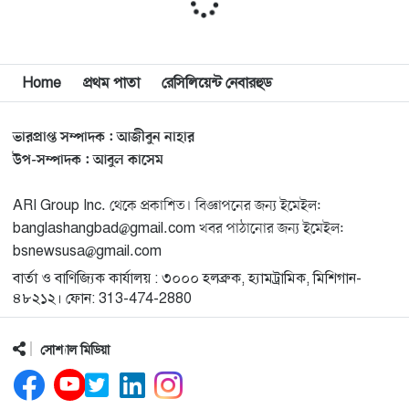
মুনা দাওয়াহ কনফারেন্স ২০২৬ সম্পর্কে প্রেস ব্রিফিং
১১
Home
প্রথম পাতা
রেসিলিয়েন্ট নেবারহুড
শেখ হাসিনার সঙ্গে সংবাদ সম্মেলনে থাকছেন সাকিব আল
১২
হাসান
ভারপ্রাপ্ত সম্পাদক : আজীবুন নাহার
যুক্তরাষ্ট্রকে ছাড়ে বাধ্য করতে কোন কৌশলে ওয়াশিংটনের ওপর
উপ-সম্পাদক : আবুল কাসেম
১৩
চাপ বাড়াচ্ছে ইরান
ARI Group Inc. থেকে প্রকাশিত। বিজ্ঞাপনের জন্য ইমেইল:
banglashangbad@gmail.com খবর পাঠানোর জন্য ইমেইল:
ট্রাম্প অর্গানাইজেশনের হিসাব বন্ধের কারণ জানাল ক্যাপিটাল
১৪
bsnewsusa@gmail.com
ওয়ান
বার্তা ও বাণিজ্যিক কার্যালয় : ৩০০০ হলব্রুক, হ্যামট্রামিক, মিশিগান-
৪৮২১২। ফোন: 313-474-2880
মুক্তিযোদ্ধাদের তালিকা তৈরিতে সহযোগিতায় আগ্রহী যুক্তরাষ্ট্র
১৫
সোশ্যাল মিডিয়া
নিউইয়র্কে বড়লেখাবাসীর মিলনমেলা বড়লেখা সামাজিক ও
১৬
সাংস্কৃতিক সমিতির বার্ষিক বনভোজন