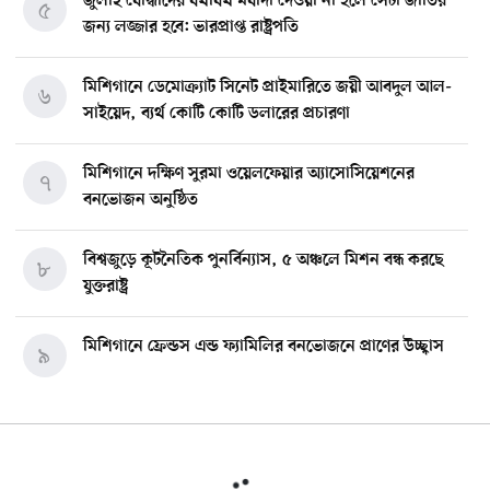
জুলাই যোদ্ধাদের যথাযথ মর্যাদা দেওয়া না হলে সেটা জাতির
৫
জন্য লজ্জার হবে: ভারপ্রাপ্ত রাষ্ট্রপতি
মিশিগানে ডেমোক্র্যাট সিনেট প্রাইমারিতে জয়ী আবদুল আল-
৬
সাইয়েদ, ব্যর্থ কোটি কোটি ডলারের প্রচারণা
মিশিগানে দক্ষিণ সুরমা ওয়েলফেয়ার অ্যাসোসিয়েশনের
৭
বনভোজন অনুষ্ঠিত
বিশ্বজুড়ে কূটনৈতিক পুনর্বিন্যাস, ৫ অঞ্চলে মিশন বন্ধ করছে
৮
যুক্তরাষ্ট্র
মিশিগানে ফ্রেন্ডস এন্ড ফ্যামিলির বনভোজনে প্রাণের উচ্ছ্বাস
৯
মিশিগানে ডেমোক্র্যাটদের প্রাইমারিতে আল-সাইয়েদকে হারাতে
১০
কেন এত মরিয়া ইসারায়েলি লবি এআইপ্যাক