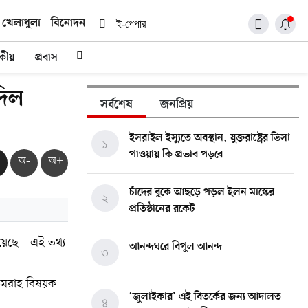
খেলাধুলা
বিনোদন
ই-পেপার
দকীয়
প্রবাস
দিল
সর্বশেষ
জনপ্রিয়
ইসরাইল ইস্যুতে অবস্থান, যুক্তরাষ্ট্রের ভিসা
১
পাওয়ায় কি প্রভাব পড়বে
অ-
অ+
চাঁদের বুকে আছড়ে পড়ল ইলন মাস্কের
২
প্রতিষ্ঠানের রকেট
য়েছে । এই তথ্য
আনন্দঘরে বিপুল আনন্দ
৩
ওমরাহ বিষয়ক
‘জুলাইকার’ এই বিতর্কের জন্য আদালত
৪