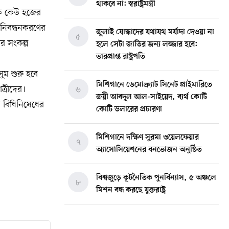
থাকবে না: স্বরাষ্ট্রমন্ত্রী
েকে কেউ হজের
নিবন্ধনকরণের
জুলাই যোদ্ধাদের যথাযথ মর্যাদা দেওয়া না
৫
ার সংকল্প
হলে সেটা জাতির জন্য লজ্জার হবে:
ভারপ্রাপ্ত রাষ্ট্রপতি
ম শুরু হবে
মিশিগানে ডেমোক্র্যাট সিনেট প্রাইমারিতে
্রীদের।
৬
জয়ী আবদুল আল-সাইয়েদ, ব্যর্থ কোটি
 বিধিনিষেধের
কোটি ডলারের প্রচারণা
মিশিগানে দক্ষিণ সুরমা ওয়েলফেয়ার
৭
অ্যাসোসিয়েশনের বনভোজন অনুষ্ঠিত
বিশ্বজুড়ে কূটনৈতিক পুনর্বিন্যাস, ৫ অঞ্চলে
৮
মিশন বন্ধ করছে যুক্তরাষ্ট্র
মিশিগানে ফ্রেন্ডস এন্ড ফ্যামিলির
৯