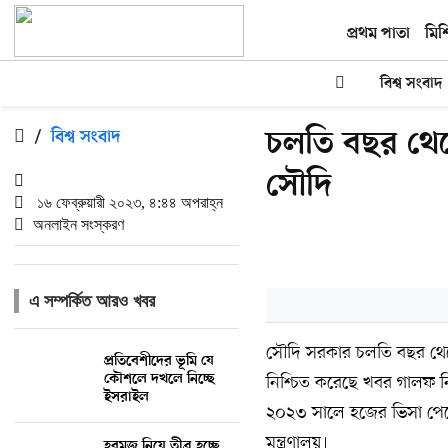
প্রথম পাতা
মিশ
বিশ্ব সংবাদ
চলতি বছর থেক
/
বিশ্ব সংবাদ
সৌদি
১৬ ফেব্রুয়ারী ২০২৩, ৪:৪৪ অপরাহ্ন
অনলাইন সংস্করণ
এ সম্পর্কিত আরও খবর
সৌদি সরকার চলতি বছর থেকে 
প্রতিবেশীদের ভূমি যে
কৌশলে দখলে নিচ্ছে
নিশ্চিত করেছে খবর গালফ 
ইসরাইল
২০২৩ সালে হজের ভিসা পেত
মন্ত্রণালয়।
হরমুজ নিয়ে তীব্র হচ্ছে