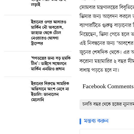
লড়াই
সোমবার মন্ত্রণালয়ের বিবৃত
ভিসার জন্য আবেদন করলে তা
ইরানের ওপর আবারও
ব্যাপারটিতে গুরুত্ব বাড়ানো
মার্কিন নৌ অবরোধ,
জাহাজ থেকে টোল
নিয়েছেন, ভিসা পেতে হলে ত
নেওয়ারও ঘোষণা
এই নিবন্ধনের জন্য ‘আবশের
ট্রাম্পের
জুনের শেষদিক থেকে। এর অন
‘গণতন্ত্রের জন্য বড় হুমকি
করোনা মহামারির ২ বছর সীম
চীন’: তাইপে সম্মেলনে
মার্কিন এনজিও প্রধান
বাধায় পড়তে হবে না।
ইরানের বিরুদ্ধে সামরিক
Facebook Comments
অভিযানে অংশ নেবে না
ইতালি: জানালেন
মেলোনি
চলতি বছর থেকে হজের ন্যূনতম
মন্তব্য করুন