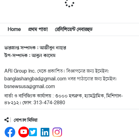
শেখ হাসিনার সঙ্গে সংবাদ সম্মেলনে থাকছেন সাকিব আল
১১
হাসান
Home
প্রথম পাতা
রেসিলিয়েন্ট নেবারহুড
যুক্তরাষ্ট্রকে ছাড়ে বাধ্য করতে কোন কৌশলে ওয়াশিংটনের ওপর
১২
চাপ বাড়াচ্ছে ইরান
ভারপ্রাপ্ত সম্পাদক : আজীবুন নাহার
ট্রাম্প অর্গানাইজেশনের হিসাব বন্ধের কারণ জানাল ক্যাপিটাল
উপ-সম্পাদক : আবুল কাসেম
১৩
ওয়ান
ARI Group Inc. থেকে প্রকাশিত। বিজ্ঞাপনের জন্য ইমেইল:
banglashangbad@gmail.com খবর পাঠানোর জন্য ইমেইল:
মুক্তিযোদ্ধাদের তালিকা তৈরিতে সহযোগিতায় আগ্রহী যুক্তরাষ্ট্র
১৪
bsnewsusa@gmail.com
বার্তা ও বাণিজ্যিক কার্যালয় : ৩০০০ হলব্রুক, হ্যামট্রামিক, মিশিগান-
নিউইয়র্কে বড়লেখাবাসীর মিলনমেলা বড়লেখা সামাজিক ও
৪৮২১২। ফোন: 313-474-2880
১৫
সাংস্কৃতিক সমিতির বার্ষিক বনভোজন
সোশ্যাল মিডিয়া
ওয়াশিংটন ডিসিতে ছাড়া হচ্ছে ৬ লাখ মশা
১৬