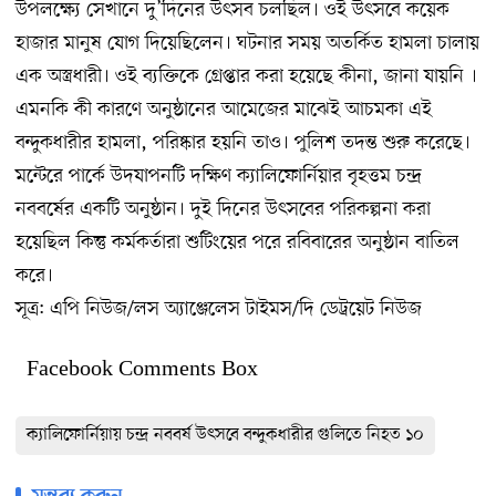
উপলক্ষ্যে সেখানে দু’দিনের উৎসব চলছিল। ওই উৎসবে কয়েক
হাজার মানুষ যোগ দিয়েছিলেন। ঘটনার সময় অতর্কিত হামলা চালায়
এক অস্ত্রধারী। ওই ব্যক্তিকে গ্রেপ্তার করা হয়েছে কীনা, জানা যায়নি ।
এমনকি কী কারণে অনুষ্ঠানের আমেজের মাঝেই আচমকা এই
বন্দুকধারীর হামলা, পরিষ্কার হয়নি তাও। পুলিশ তদন্ত শুরু করেছে।
মন্টেরে পার্কে উদযাপনটি দক্ষিণ ক্যালিফোর্নিয়ার বৃহত্তম চন্দ্র
নববর্ষের একটি অনুষ্ঠান। দুই দিনের উৎসবের পরিকল্পনা করা
হয়েছিল কিন্তু কর্মকর্তারা শুটিংয়ের পরে রবিবারের অনুষ্ঠান বাতিল
করে।
সূত্র: এপি নিউজ/লস অ্যাঞ্জেলেস টাইমস/দি ডেট্রয়েট নিউজ
Facebook Comments Box
ক্যালিফোর্নিয়ায় চন্দ্র নববর্ষ উৎসবে বন্দুকধারীর গুলিতে নিহত ১০