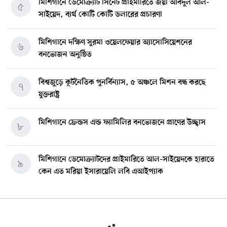
মিশিগানে ডেমোক্র্যাট সিনেট প্রাইমারিতে জয়ী আবদুল আল-
৫
সাইয়েদ, ব্যর্থ কোটি কোটি ডলারের প্রচারণা
মিশিগানে দক্ষিণ সুরমা ওয়েলফেয়ার অ্যাসোসিয়েশনের
৬
বনভোজন অনুষ্ঠিত
বিশ্বজুড়ে কূটনৈতিক পুনর্বিন্যাস, ৫ অঞ্চলে মিশন বন্ধ করছে
৭
যুক্তরাষ্ট্র
মিশিগানে ফ্রেন্ডস এন্ড ফ্যামিলির বনভোজনে প্রাণের উচ্ছ্বাস
৮
মিশিগানে ডেমোক্র্যাটদের প্রাইমারিতে আল-সাইয়েদকে হারাতে
৯
কেন এত মরিয়া ইসারায়েলি লবি এআইপ্যাক
মুনা দাওয়াহ কনফারেন্স ২০২৬ সম্পর্কে প্রেস ব্রিফিং
১০