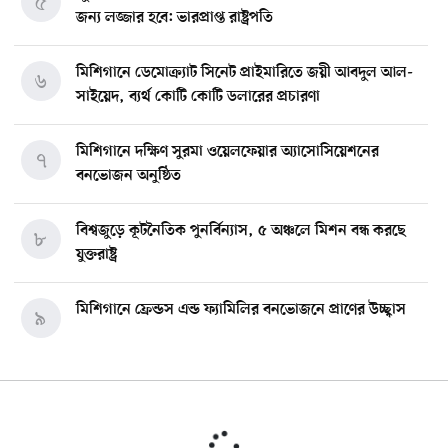
৫
জন্য লজ্জার হবে: ভারপ্রাপ্ত রাষ্ট্রপতি
মিশিগানে ডেমোক্র্যাট সিনেট প্রাইমারিতে জয়ী আবদুল আল-
৬
সাইয়েদ, ব্যর্থ কোটি কোটি ডলারের প্রচারণা
মিশিগানে দক্ষিণ সুরমা ওয়েলফেয়ার অ্যাসোসিয়েশনের
৭
বনভোজন অনুষ্ঠিত
বিশ্বজুড়ে কূটনৈতিক পুনর্বিন্যাস, ৫ অঞ্চলে মিশন বন্ধ করছে
৮
যুক্তরাষ্ট্র
মিশিগানে ফ্রেন্ডস এন্ড ফ্যামিলির বনভোজনে প্রাণের উচ্ছ্বাস
৯
মিশিগানে ডেমোক্র্যাটদের প্রাইমারিতে আল-সাইয়েদকে হারাতে
১০
কেন এত মরিয়া ইসারায়েলি লবি এআইপ্যাক