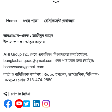
মুনা দাওয়াহ কনফারেন্স ২০২৬ সম্পর্কে প্রেস ব্রিফিং
১১
Home
প্রথম পাতা
রেসিলিয়েন্ট নেবারহুড
শেখ হাসিনার সঙ্গে সংবাদ সম্মেলনে থাকছেন সাকিব আল
১২
হাসান
ভারপ্রাপ্ত সম্পাদক : আজীবুন নাহার
যুক্তরাষ্ট্রকে ছাড়ে বাধ্য করতে কোন কৌশলে ওয়াশিংটনের ওপর
উপ-সম্পাদক : আবুল কাসেম
১৩
চাপ বাড়াচ্ছে ইরান
ARI Group Inc. থেকে প্রকাশিত। বিজ্ঞাপনের জন্য ইমেইল:
banglashangbad@gmail.com খবর পাঠানোর জন্য ইমেইল:
ট্রাম্প অর্গানাইজেশনের হিসাব বন্ধের কারণ জানাল ক্যাপিটাল
১৪
bsnewsusa@gmail.com
ওয়ান
বার্তা ও বাণিজ্যিক কার্যালয় : ৩০০০ হলব্রুক, হ্যামট্রামিক, মিশিগান-
৪৮২১২। ফোন: 313-474-2880
মুক্তিযোদ্ধাদের তালিকা তৈরিতে সহযোগিতায় আগ্রহী যুক্তরাষ্ট্র
১৫
সোশ্যাল মিডিয়া
নিউইয়র্কে বড়লেখাবাসীর মিলনমেলা বড়লেখা সামাজিক ও
১৬
সাংস্কৃতিক সমিতির বার্ষিক বনভোজন