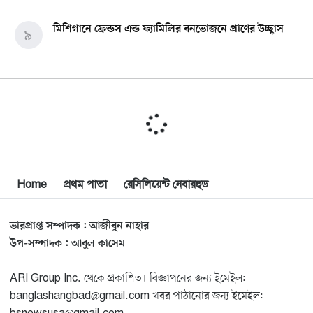
মিশিগানে ফ্রেন্ডস এন্ড ফ্যামিলির বনভোজনে প্রাণের উচ্ছ্বাস
৯
মিশিগানে ডেমোক্র্যাটদের প্রাইমারিতে আল-সাইয়েদকে হারাতে
১০
কেন এত মরিয়া ইসারায়েলি লবি এআইপ্যাক
মুনা দাওয়াহ কনফারেন্স ২০২৬ সম্পর্কে প্রেস ব্রিফিং
১১
Home
প্রথম পাতা
রেসিলিয়েন্ট নেবারহুড
শেখ হাসিনার সঙ্গে সংবাদ সম্মেলনে থাকছেন সাকিব আল
১২
হাসান
ভারপ্রাপ্ত সম্পাদক : আজীবুন নাহার
যুক্তরাষ্ট্রকে ছাড়ে বাধ্য করতে কোন কৌশলে ওয়াশিংটনের ওপর
উপ-সম্পাদক : আবুল কাসেম
১৩
চাপ বাড়াচ্ছে ইরান
ARI Group Inc. থেকে প্রকাশিত। বিজ্ঞাপনের জন্য ইমেইল:
banglashangbad@gmail.com খবর পাঠানোর জন্য ইমেইল:
ট্রাম্প অর্গানাইজেশনের হিসাব বন্ধের কারণ জানাল ক্যাপিটাল
১৪