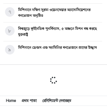
মিশিগানে দক্ষিণ সুরমা ওয়েলফেয়ার অ্যাসোসিয়েশনের
৭
বনভোজন অনুষ্ঠিত
বিশ্বজুড়ে কূটনৈতিক পুনর্বিন্যাস, ৫ অঞ্চলে মিশন বন্ধ করছে
৮
যুক্তরাষ্ট্র
মিশিগানে ফ্রেন্ডস এন্ড ফ্যামিলির বনভোজনে প্রাণের উচ্ছ্বাস
৯
মিশিগানে ডেমোক্র্যাটদের প্রাইমারিতে আল-সাইয়েদকে হারাতে
১০
কেন এত মরিয়া ইসারায়েলি লবি এআইপ্যাক
মুনা দাওয়াহ কনফারেন্স ২০২৬ সম্পর্কে প্রেস ব্রিফিং
১১
Home
প্রথম পাতা
রেসিলিয়েন্ট নেবারহুড
শেখ হাসিনার সঙ্গে সংবাদ সম্মেলনে থাকছেন সাকিব আল
১২