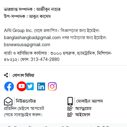
হাসান
ভারপ্রাপ্ত সম্পাদক : আজীবুন নাহার
যুক্তরাষ্ট্রকে ছাড়ে বাধ্য করতে কোন কৌশলে ওয়াশিংটনের ওপর
উপ-সম্পাদক : আবুল কাসেম
১৩
চাপ বাড়াচ্ছে ইরান
ARI Group Inc. থেকে প্রকাশিত। বিজ্ঞাপনের জন্য ইমেইল:
banglashangbad@gmail.com খবর পাঠানোর জন্য ইমেইল:
ট্রাম্প অর্গানাইজেশনের হিসাব বন্ধের কারণ জানাল ক্যাপিটাল
১৪
bsnewsusa@gmail.com
ওয়ান
বার্তা ও বাণিজ্যিক কার্যালয় : ৩০০০ হলব্রুক, হ্যামট্রামিক, মিশিগান-
৪৮২১২। ফোন: 313-474-2880
মুক্তিযোদ্ধাদের তালিকা তৈরিতে সহযোগিতায় আগ্রহী যুক্তরাষ্ট্র
১৫
সোশ্যাল মিডিয়া
নিউইয়র্কে বড়লেখাবাসীর মিলনমেলা বড়লেখা সামাজিক ও
১৬
সাংস্কৃতিক সমিতির বার্ষিক বনভোজন
নিউজলেটার
মোবাইল অ্যাপস
ওয়াশিংটন ডিসিতে ছাড়া হচ্ছে ৬ লাখ মশা
১৭
প্রতিদিন মেইলে আপডেট
অ্যান্ড্রয়েড
পেতে সাবস্ক্রাইব করুন।
আইফোন
যুক্তরাষ্ট্রের শ্রেণিকক্ষে রোবট শিক্ষক আনার সিদ্ধান্তে ক্ষুব্ধ
১৮