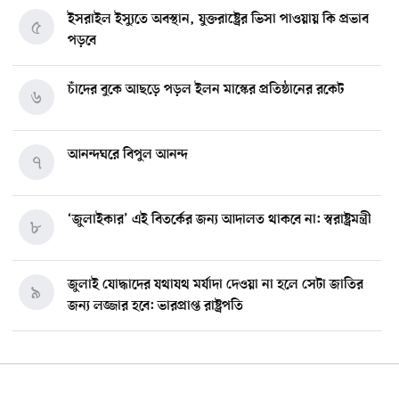
ইসরাইল ইস্যুতে অবস্থান, যুক্তরাষ্ট্রের ভিসা পাওয়ায় কি প্রভাব
৫
পড়বে
চাঁদের বুকে আছড়ে পড়ল ইলন মাস্কের প্রতিষ্ঠানের রকেট
৬
আনন্দঘরে বিপুল আনন্দ
৭
‘জুলাইকার’ এই বিতর্কের জন্য আদালত থাকবে না: স্বরাষ্ট্রমন্ত্রী
৮
জুলাই যোদ্ধাদের যথাযথ মর্যাদা দেওয়া না হলে সেটা জাতির
৯
জন্য লজ্জার হবে: ভারপ্রাপ্ত রাষ্ট্রপতি
মিশিগানে ডেমোক্র্যাট সিনেট প্রাইমারিতে জয়ী আবদুল আল-
১০
সাইয়েদ, ব্যর্থ কোটি কোটি ডলারের প্রচারণা