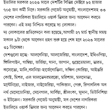
ইতালির সরকার ২০২৩ সালে দেশটির বিভিন্ন সেক্টরে ৮২ হাজার
৭০৫ জন কর্মী নিবে। সরকারি গেজেট অনুযায়ী, বাংলাদেশসহ ৩৩
দেশের নাগরিকরা ইতালিতে ওয়ার্ক ভিসার জন্য আবেদন করতে
পারবেন। এই তথ্য নিশ্চিত করেছে দ্য লোকাল।
দ্য লোকালের প্রতিবেদনে বলা হয়েছে,আগামী ২৭ মার্চ স্থানীয় সময়
সকাল ৯টা থেকে আবেদন গ্রহণ শুরু হয়ে শেষ হবে ২০২৩ সালের
৩১ ডিসেম্বর।
দেশগুলো হচ্ছে- আলবেনিয়া, আলজেরিয়া, বাংলাদেশ, ইথিওপিয়া,
ফিলিপাইন, গাম্বিয়া, জর্জিয়া, ঘানা, জাপান, গুয়েতেমালা, ভারত,
কসোভো, মালি,বসনিয়া-হার্জেগোভিনা, দক্ষিণ কোরিয়া, আইভরি
কোস্ট, মিশর, এল সালভেদরমরক্কো, মরিশাস, মলদোভা,
মন্টেনিগ্রো, নাইজার, নাইজেরিয়া, পাকিস্তান, পেরু, রিপাবলিক অব
নর্থ মেসেডোনিয়া, সেনেগাল, সার্বিয়া, শ্রীলংকা, সুদান, তিউনিশিয়া
ও ইউক্রেন। সরকারি গেজেট অনুযায়ী, সব দেশের নাগরিকরা
ইতালিতে ওয়ার্ক ভিসার জন্য আবেদন করতে পারবেন।