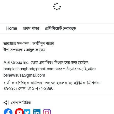
মিশিগানে দক্ষিণ সুরমা ওয়েলফেয়ার অ্যাসোসিয়েশনের
১১
বনভোজন অনুষ্ঠিত
বিশ্বজুড়ে কূটনৈতিক পুনর্বিন্যাস, ৫ অঞ্চলে মিশন বন্ধ করছে
Home
প্রথম পাতা
রেসিলিয়েন্ট নেবারহুড
১২
যুক্তরাষ্ট্র
ভারপ্রাপ্ত সম্পাদক : আজীবুন নাহার
মিশিগানে ফ্রেন্ডস এন্ড ফ্যামিলির বনভোজনে প্রাণের উচ্ছ্বাস
১৩
উপ-সম্পাদক : আবুল কাসেম
ARI Group Inc. থেকে প্রকাশিত। বিজ্ঞাপনের জন্য ইমেইল:
মিশিগানে ডেমোক্র্যাটদের প্রাইমারিতে আল-সাইয়েদকে হারাতে
১৪
banglashangbad@gmail.com খবর পাঠানোর জন্য ইমেইল:
কেন এত মরিয়া ইসারায়েলি লবি এআইপ্যাক
bsnewsusa@gmail.com
বার্তা ও বাণিজ্যিক কার্যালয় : ৩০০০ হলব্রুক, হ্যামট্রামিক, মিশিগান-
মুনা দাওয়াহ কনফারেন্স ২০২৬ সম্পর্কে প্রেস ব্রিফিং
১৫
৪৮২১২। ফোন: 313-474-2880
সোশ্যাল মিডিয়া
শেখ হাসিনার সঙ্গে সংবাদ সম্মেলনে থাকছেন সাকিব আল
১৬
হাসান