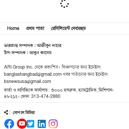
মিশিগানে ফ্রেন্ডস এন্ড ফ্যামিলির বনভোজনে প্রাণের উচ্ছ্বাস
১১
মিশিগানে ডেমোক্র্যাটদের প্রাইমারিতে আল-সাইয়েদকে হারাতে
Home
প্রথম পাতা
রেসিলিয়েন্ট নেবারহুড
১২
কেন এত মরিয়া ইসারায়েলি লবি এআইপ্যাক
ভারপ্রাপ্ত সম্পাদক : আজীবুন নাহার
মুনা দাওয়াহ কনফারেন্স ২০২৬ সম্পর্কে প্রেস ব্রিফিং
১৩
উপ-সম্পাদক : আবুল কাসেম
ARI Group Inc. থেকে প্রকাশিত। বিজ্ঞাপনের জন্য ইমেইল:
শেখ হাসিনার সঙ্গে সংবাদ সম্মেলনে থাকছেন সাকিব আল
১৪
banglashangbad@gmail.com খবর পাঠানোর জন্য ইমেইল:
হাসান
bsnewsusa@gmail.com
বার্তা ও বাণিজ্যিক কার্যালয় : ৩০০০ হলব্রুক, হ্যামট্রামিক, মিশিগান-
যুক্তরাষ্ট্রকে ছাড়ে বাধ্য করতে কোন কৌশলে ওয়াশিংটনের ওপর
১৫
৪৮২১২। ফোন: 313-474-2880
চাপ বাড়াচ্ছে ইরান
সোশ্যাল মিডিয়া
ট্রাম্প অর্গানাইজেশনের হিসাব বন্ধের কারণ জানাল ক্যাপিটাল
১৬
ওয়ান