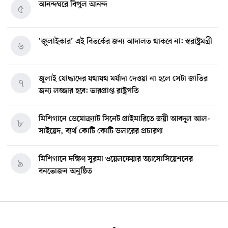
আনন্দঘরে বিপুল আনন্দ
৫
‘জুলাইকার’ এই বিতর্কের জন্য আদালত থাকবে না: স্বরাষ্ট্রমন্ত্রী
৬
জুলাই যোদ্ধাদের যথাযথ মর্যাদা দেওয়া না হলে সেটা জাতির
৭
জন্য লজ্জার হবে: ভারপ্রাপ্ত রাষ্ট্রপতি
মিশিগানে ডেমোক্র্যাট সিনেট প্রাইমারিতে জয়ী আবদুল আল-
৮
সাইয়েদ, ব্যর্থ কোটি কোটি ডলারের প্রচারণা
মিশিগানে দক্ষিণ সুরমা ওয়েলফেয়ার অ্যাসোসিয়েশনের
৯
বনভোজন অনুষ্ঠিত
বিশ্বজুড়ে কূটনৈতিক পুনর্বিন্যাস, ৫ অঞ্চলে মিশন বন্ধ করছে
১০
যুক্তরাষ্ট্র