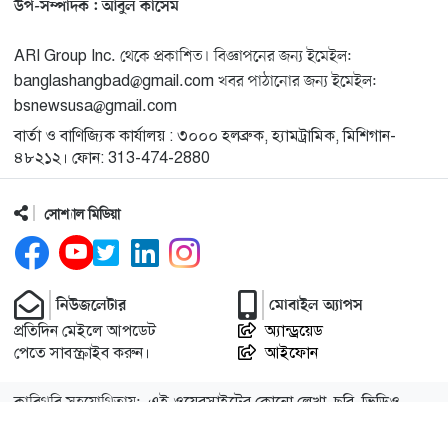
১৩
উপ-সম্পাদক : আবুল কাসেম
ARI Group Inc. থেকে প্রকাশিত। বিজ্ঞাপনের জন্য ইমেইল:
মিশিগানে ডেমোক্র্যাটদের প্রাইমারিতে আল-সাইয়েদকে হারাতে
১৪
banglashangbad@gmail.com খবর পাঠানোর জন্য ইমেইল:
কেন এত মরিয়া ইসারায়েলি লবি এআইপ্যাক
bsnewsusa@gmail.com
বার্তা ও বাণিজ্যিক কার্যালয় : ৩০০০ হলব্রুক, হ্যামট্রামিক, মিশিগান-
মুনা দাওয়াহ কনফারেন্স ২০২৬ সম্পর্কে প্রেস ব্রিফিং
১৫
৪৮২১২। ফোন: 313-474-2880
সোশ্যাল মিডিয়া
শেখ হাসিনার সঙ্গে সংবাদ সম্মেলনে থাকছেন সাকিব আল
১৬
হাসান
যুক্তরাষ্ট্রকে ছাড়ে বাধ্য করতে কোন কৌশলে ওয়াশিংটনের ওপর
নিউজলেটার
মোবাইল অ্যাপস
১৭
চাপ বাড়াচ্ছে ইরান
প্রতিদিন মেইলে আপডেট
অ্যান্ড্রয়েড
পেতে সাবস্ক্রাইব করুন।
আইফোন
ট্রাম্প অর্গানাইজেশনের হিসাব বন্ধের কারণ জানাল ক্যাপিটাল
১৮
কারিগরি সহযোগিতায়:
এই ওয়েবসাইটের কোনো লেখা, ছবি, ভিডিও
ওয়ান
অনুমতি ছাড়া ব্যবহার বেআইনি।
আইটি বাজার