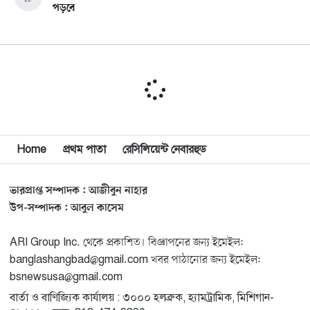
পড়বে
চাঁদের বুকে আছড়ে পড়ল ইলন মাস্কের প্রতিষ্ঠানের রকেট
১০
আনন্দঘরে বিপুল আনন্দ
১১
‘জুলাইকার’ এই বিতর্কের জন্য আদালত থাকবে না: স্বরাষ্ট্রমন্ত্রী
Home
প্রথম পাতা
রেসিলিয়েন্ট নেবারহুড
১২
ভারপ্রাপ্ত সম্পাদক : আজীবুন নাহার
জুলাই যোদ্ধাদের যথাযথ মর্যাদা দেওয়া না হলে সেটা জাতির
১৩
উপ-সম্পাদক : আবুল কাসেম
জন্য লজ্জার হবে: ভারপ্রাপ্ত রাষ্ট্রপতি
ARI Group Inc. থেকে প্রকাশিত। বিজ্ঞাপনের জন্য ইমেইল:
মিশিগানে ডেমোক্র্যাট সিনেট প্রাইমারিতে জয়ী আবদুল আল-
১৪
banglashangbad@gmail.com খবর পাঠানোর জন্য ইমেইল:
সাইয়েদ, ব্যর্থ কোটি কোটি ডলারের প্রচারণা
bsnewsusa@gmail.com
বার্তা ও বাণিজ্যিক কার্যালয় : ৩০০০ হলব্রুক, হ্যামট্রামিক, মিশিগান-
মিশিগানে দক্ষিণ সুরমা ওয়েলফেয়ার অ্যাসোসিয়েশনের