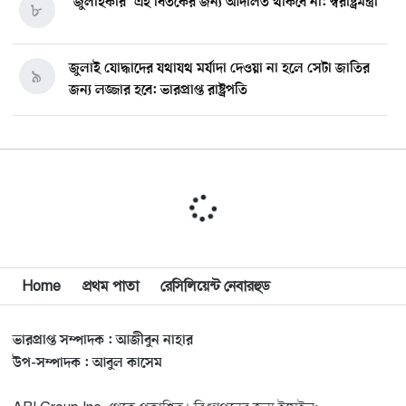
‘জুলাইকার’ এই বিতর্কের জন্য আদালত থাকবে না: স্বরাষ্ট্রমন্ত্রী
৮
জুলাই যোদ্ধাদের যথাযথ মর্যাদা দেওয়া না হলে সেটা জাতির
৯
জন্য লজ্জার হবে: ভারপ্রাপ্ত রাষ্ট্রপতি
মিশিগানে ডেমোক্র্যাট সিনেট প্রাইমারিতে জয়ী আবদুল আল-
১০
সাইয়েদ, ব্যর্থ কোটি কোটি ডলারের প্রচারণা
মিশিগানে দক্ষিণ সুরমা ওয়েলফেয়ার অ্যাসোসিয়েশনের
১১
বনভোজন অনুষ্ঠিত
বিশ্বজুড়ে কূটনৈতিক পুনর্বিন্যাস, ৫ অঞ্চলে মিশন বন্ধ করছে
Home
প্রথম পাতা
রেসিলিয়েন্ট নেবারহুড
১২
যুক্তরাষ্ট্র
ভারপ্রাপ্ত সম্পাদক : আজীবুন নাহার
মিশিগানে ফ্রেন্ডস এন্ড ফ্যামিলির বনভোজনে প্রাণের উচ্ছ্বাস
১৩
উপ-সম্পাদক : আবুল কাসেম