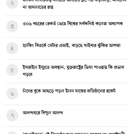
মার্কিন নাগরিকত্ব নীতিতে আবারও ট্রাম্পের কড়াকড়ি, মানলেন
২
না আদালতের রায়
৩০৬ বছরের রেকর্ড ভেঙে বিশ্বের সর্বকনিষ্ঠ কলেজ অধ্যাপক
৩
হ্যাকিং বিতর্কে মেটার এআই, বাড়ছে সাইবার ঝুঁকির আশঙ্কা
৪
ইসরাইল ইস্যুতে অবস্থান, যুক্তরাষ্ট্রের ভিসা পাওয়ায় কি প্রভাব
৫
পড়বে
চাঁদের বুকে আছড়ে পড়ল ইলন মাস্কের প্রতিষ্ঠানের রকেট
৬
আনন্দঘরে বিপুল আনন্দ
৭