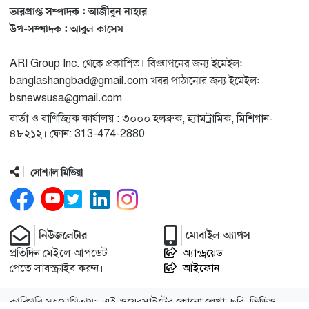
ভারপ্রাপ্ত সম্পাদক : আজীবুন নাহার
মিশিগানে ডেমোক্র্যাটদের প্রাইমারিতে আল-সাইয়েদকে হারাতে
১৩
উপ-সম্পাদক : আবুল কাসেম
কেন এত মরিয়া ইসারায়েলি লবি এআইপ্যাক
ARI Group Inc. থেকে প্রকাশিত। বিজ্ঞাপনের জন্য ইমেইল:
মুনা দাওয়াহ কনফারেন্স ২০২৬ সম্পর্কে প্রেস ব্রিফিং
banglashangbad@gmail.com খবর পাঠানোর জন্য ইমেইল:
১৪
bsnewsusa@gmail.com
বার্তা ও বাণিজ্যিক কার্যালয় : ৩০০০ হলব্রুক, হ্যামট্রামিক, মিশিগান-
শেখ হাসিনার সঙ্গে সংবাদ সম্মেলনে থাকছেন সাকিব আল
১৫
৪৮২১২। ফোন: 313-474-2880
হাসান
সোশ্যাল মিডিয়া
যুক্তরাষ্ট্রকে ছাড়ে বাধ্য করতে কোন কৌশলে ওয়াশিংটনের ওপর
১৬
চাপ বাড়াচ্ছে ইরান
নিউজলেটার
মোবাইল অ্যাপস
ট্রাম্প অর্গানাইজেশনের হিসাব বন্ধের কারণ জানাল ক্যাপিটাল
১৭
প্রতিদিন মেইলে আপডেট
অ্যান্ড্রয়েড
ওয়ান
পেতে সাবস্ক্রাইব করুন।
আইফোন
মুক্তিযোদ্ধাদের তালিকা তৈরিতে সহযোগিতায় আগ্রহী যুক্তরাষ্ট্র
১৮
কারিগরি সহযোগিতায়:
এই ওয়েবসাইটের কোনো লেখা, ছবি, ভিডিও