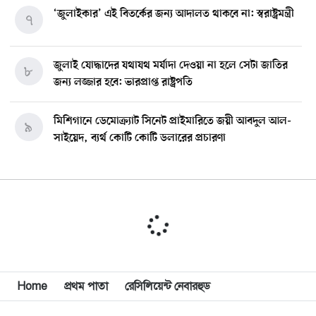
‘জুলাইকার’ এই বিতর্কের জন্য আদালত থাকবে না: স্বরাষ্ট্রমন্ত্রী
৭
জুলাই যোদ্ধাদের যথাযথ মর্যাদা দেওয়া না হলে সেটা জাতির
৮
জন্য লজ্জার হবে: ভারপ্রাপ্ত রাষ্ট্রপতি
মিশিগানে ডেমোক্র্যাট সিনেট প্রাইমারিতে জয়ী আবদুল আল-
৯
সাইয়েদ, ব্যর্থ কোটি কোটি ডলারের প্রচারণা
মিশিগানে দক্ষিণ সুরমা ওয়েলফেয়ার অ্যাসোসিয়েশনের
১০
বনভোজন অনুষ্ঠিত
বিশ্বজুড়ে কূটনৈতিক পুনর্বিন্যাস, ৫ অঞ্চলে মিশন বন্ধ করছে
১১
যুক্তরাষ্ট্র
Home
প্রথম পাতা
রেসিলিয়েন্ট নেবারহুড
মিশিগানে ফ্রেন্ডস এন্ড ফ্যামিলির বনভোজনে প্রাণের উচ্ছ্বাস
১২