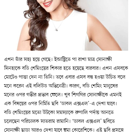
এখন তাঁর সহ্য হয়ে গেছে। ইন্ডাস্ট্রিতে পা রাখা মাত্র সোনাক্ষী
সিনহাকে বডি শেমিংয়ের শিকার হতে হয়েছে বারবার। এখন এসবকে
মোটেও পাত্তা দেন না তিনি। তবে এবার এসব বন্ধ হওয়া উচিত বলে
মনে করেন এই বলিউড অভিনেত্রী। কারণ, বডি শেমিং মানুষের
মনের ওপর গভীর প্রভাব ফেলে। খুব শিগগির সোনাক্ষীকে এমনই
এক বিষয়ের ওপর নির্মিত ছবি ‘ডাবল এক্সএল’-এ দেখা যাবে।
বডি শেমিংয়ের মতো উটকো সমস্যাকে রুপালি পর্দায় আনতে
চলেছেন পরিচালক সাতরাম রামানি। ‘ডাবল এক্সএল’ ছবিতে
সোনাক্ষী ছাড়া আরও দেখা যাবে হুমা কোরেশিকে। এই ছবি প্রসঙ্গে