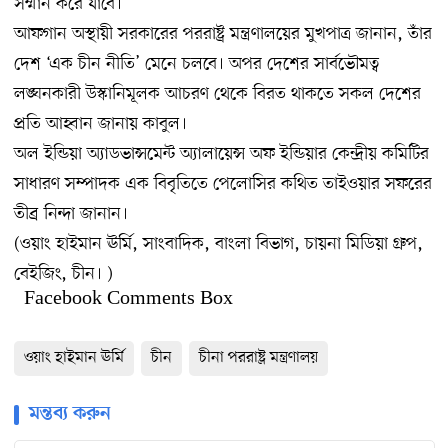
সম্মান করে যাবে।
আফগান অস্থায়ী সরকারের পররাষ্ট্র মন্ত্রণালয়ের মুখপাত্র জানান, তাঁর
দেশ ‘এক চীন নীতি’ মেনে চলবে। অপর দেশের সার্বভৌমত্ব
লঙ্ঘনকারী উস্কানিমূলক আচরণ থেকে বিরত থাকতে সকল দেশের
প্রতি আহ্বান জানায় কাবুল।
অল ইন্ডিয়া অ্যাডভান্সমেন্ট অ্যালায়েন্স অফ ইন্ডিয়ার কেন্দ্রীয় কমিটির
সাধারণ সম্পাদক এক বিবৃতিতে পেলোসির কথিত তাইওয়ার সফরের
তীব্র নিন্দা জানান।
(ওয়াং হাইমান ঊর্মি, সাংবাদিক, বাংলা বিভাগ, চায়না মিডিয়া গ্রুপ,
বেইজিং, চীন। )
Facebook Comments Box
ওয়াং হাইমান ঊর্মি
চীন
চীনা পররাষ্ট্র মন্ত্রণালয়
মন্তব্য করুন