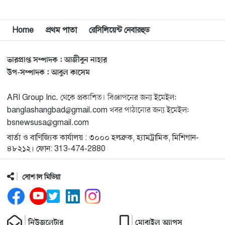
মিশিগানে ডেমোক্র্যাটদের প্রাইমারিতে আল-সাইয়েদকে হারাতে
Home
প্রথম পাতা
রেসিলিয়েন্ট নেবারহুড
১২
কেন এত মরিয়া ইসারায়েলি লবি এআইপ্যাক
ভারপ্রাপ্ত সম্পাদক : আজীবুন নাহার
মুনা দাওয়াহ কনফারেন্স ২০২৬ সম্পর্কে প্রেস ব্রিফিং
১৩
উপ-সম্পাদক : আবুল কাসেম
ARI Group Inc. থেকে প্রকাশিত। বিজ্ঞাপনের জন্য ইমেইল:
শেখ হাসিনার সঙ্গে সংবাদ সম্মেলনে থাকছেন সাকিব আল
১৪
banglashangbad@gmail.com খবর পাঠানোর জন্য ইমেইল:
হাসান
bsnewsusa@gmail.com
বার্তা ও বাণিজ্যিক কার্যালয় : ৩০০০ হলব্রুক, হ্যামট্রামিক, মিশিগান-
যুক্তরাষ্ট্রকে ছাড়ে বাধ্য করতে কোন কৌশলে ওয়াশিংটনের ওপর
১৫
৪৮২১২। ফোন: 313-474-2880
চাপ বাড়াচ্ছে ইরান
সোশ্যাল মিডিয়া
ট্রাম্প অর্গানাইজেশনের হিসাব বন্ধের কারণ জানাল ক্যাপিটাল
১৬
ওয়ান
নিউজলেটার
মোবাইল অ্যাপস
মুক্তিযোদ্ধাদের তালিকা তৈরিতে সহযোগিতায় আগ্রহী যুক্তরাষ্ট্র