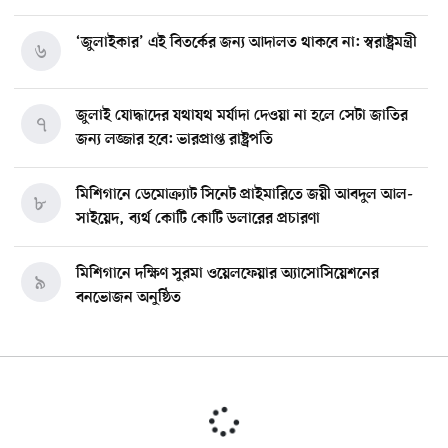
‘জুলাইকার’ এই বিতর্কের জন্য আদালত থাকবে না: স্বরাষ্ট্রমন্ত্রী
৬
জুলাই যোদ্ধাদের যথাযথ মর্যাদা দেওয়া না হলে সেটা জাতির
৭
জন্য লজ্জার হবে: ভারপ্রাপ্ত রাষ্ট্রপতি
মিশিগানে ডেমোক্র্যাট সিনেট প্রাইমারিতে জয়ী আবদুল আল-
৮
সাইয়েদ, ব্যর্থ কোটি কোটি ডলারের প্রচারণা
মিশিগানে দক্ষিণ সুরমা ওয়েলফেয়ার অ্যাসোসিয়েশনের
৯
বনভোজন অনুষ্ঠিত
বিশ্বজুড়ে কূটনৈতিক পুনর্বিন্যাস, ৫ অঞ্চলে মিশন বন্ধ করছে
১০
যুক্তরাষ্ট্র
মিশিগানে ফ্রেন্ডস এন্ড ফ্যামিলির বনভোজনে প্রাণের উচ্ছ্বাস
১১