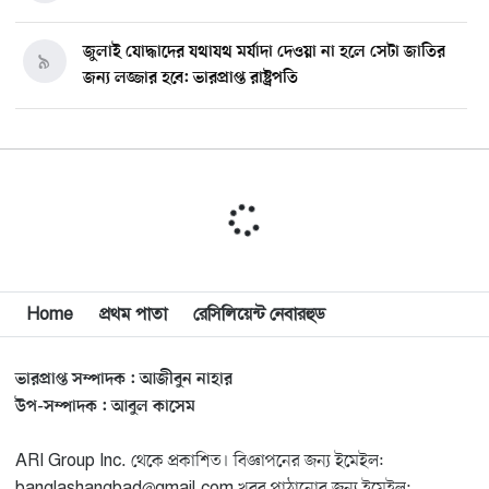
জুলাই যোদ্ধাদের যথাযথ মর্যাদা দেওয়া না হলে সেটা জাতির
৯
জন্য লজ্জার হবে: ভারপ্রাপ্ত রাষ্ট্রপতি
মিশিগানে ডেমোক্র্যাট সিনেট প্রাইমারিতে জয়ী আবদুল আল-
১০
সাইয়েদ, ব্যর্থ কোটি কোটি ডলারের প্রচারণা
মিশিগানে দক্ষিণ সুরমা ওয়েলফেয়ার অ্যাসোসিয়েশনের
১১
বনভোজন অনুষ্ঠিত
বিশ্বজুড়ে কূটনৈতিক পুনর্বিন্যাস, ৫ অঞ্চলে মিশন বন্ধ করছে
Home
প্রথম পাতা
রেসিলিয়েন্ট নেবারহুড
১২
যুক্তরাষ্ট্র
ভারপ্রাপ্ত সম্পাদক : আজীবুন নাহার
মিশিগানে ফ্রেন্ডস এন্ড ফ্যামিলির বনভোজনে প্রাণের উচ্ছ্বাস
১৩
উপ-সম্পাদক : আবুল কাসেম
ARI Group Inc. থেকে প্রকাশিত। বিজ্ঞাপনের জন্য ইমেইল:
মিশিগানে ডেমোক্র্যাটদের প্রাইমারিতে আল-সাইয়েদকে হারাতে
১৪