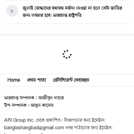
জুলাই যোদ্ধাদের যথাযথ মর্যাদা দেওয়া না হলে সেটা জাতির
৯
জন্য লজ্জার হবে: ভারপ্রাপ্ত রাষ্ট্রপতি
মিশিগানে ডেমোক্র্যাট সিনেট প্রাইমারিতে জয়ী আবদুল আল-
১০
সাইয়েদ, ব্যর্থ কোটি কোটি ডলারের প্রচারণা
মিশিগানে দক্ষিণ সুরমা ওয়েলফেয়ার অ্যাসোসিয়েশনের
১১
বনভোজন অনুষ্ঠিত
বিশ্বজুড়ে কূটনৈতিক পুনর্বিন্যাস, ৫ অঞ্চলে মিশন বন্ধ করছে
Home
প্রথম পাতা
রেসিলিয়েন্ট নেবারহুড
১২
যুক্তরাষ্ট্র
ভারপ্রাপ্ত সম্পাদক : আজীবুন নাহার
মিশিগানে ফ্রেন্ডস এন্ড ফ্যামিলির বনভোজনে প্রাণের উচ্ছ্বাস
১৩
উপ-সম্পাদক : আবুল কাসেম
ARI Group Inc. থেকে প্রকাশিত। বিজ্ঞাপনের জন্য ইমেইল:
মিশিগানে ডেমোক্র্যাটদের প্রাইমারিতে আল-সাইয়েদকে হারাতে
১৪
banglashangbad@gmail.com খবর পাঠানোর জন্য ইমেইল:
কেন এত মরিয়া ইসারায়েলি লবি এআইপ্যাক