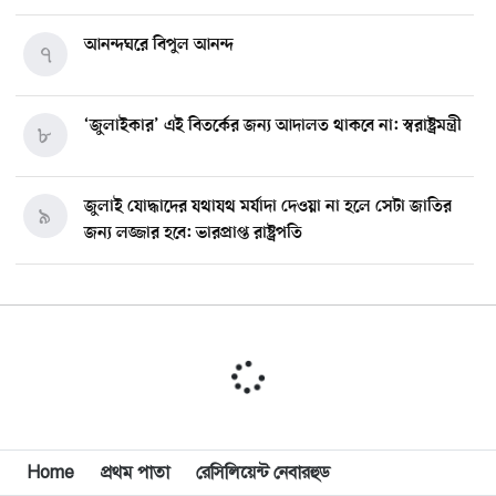
আনন্দঘরে বিপুল আনন্দ
৭
‘জুলাইকার’ এই বিতর্কের জন্য আদালত থাকবে না: স্বরাষ্ট্রমন্ত্রী
৮
জুলাই যোদ্ধাদের যথাযথ মর্যাদা দেওয়া না হলে সেটা জাতির
৯
জন্য লজ্জার হবে: ভারপ্রাপ্ত রাষ্ট্রপতি
মিশিগানে ডেমোক্র্যাট সিনেট প্রাইমারিতে জয়ী আবদুল আল-
১০
সাইয়েদ, ব্যর্থ কোটি কোটি ডলারের প্রচারণা
মিশিগানে দক্ষিণ সুরমা ওয়েলফেয়ার অ্যাসোসিয়েশনের
১১
বনভোজন অনুষ্ঠিত
বিশ্বজুড়ে কূটনৈতিক পুনর্বিন্যাস, ৫ অঞ্চলে মিশন বন্ধ করছে
Home
প্রথম পাতা
রেসিলিয়েন্ট নেবারহুড
১২
যুক্তরাষ্ট্র