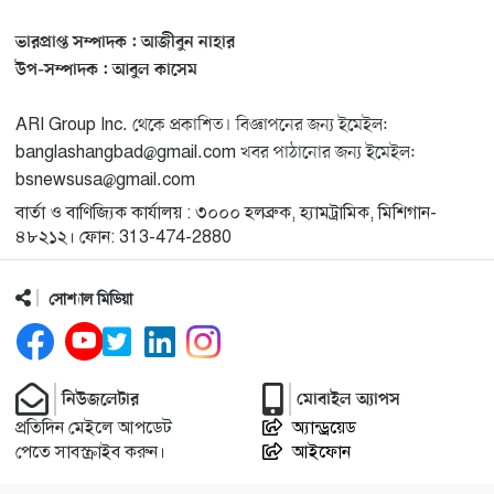
ভারপ্রাপ্ত সম্পাদক : আজীবুন নাহার
মিশিগানে ফ্রেন্ডস এন্ড ফ্যামিলির বনভোজনে প্রাণের উচ্ছ্বাস
১৩
উপ-সম্পাদক : আবুল কাসেম
ARI Group Inc. থেকে প্রকাশিত। বিজ্ঞাপনের জন্য ইমেইল:
মিশিগানে ডেমোক্র্যাটদের প্রাইমারিতে আল-সাইয়েদকে হারাতে
১৪
banglashangbad@gmail.com খবর পাঠানোর জন্য ইমেইল:
কেন এত মরিয়া ইসারায়েলি লবি এআইপ্যাক
bsnewsusa@gmail.com
বার্তা ও বাণিজ্যিক কার্যালয় : ৩০০০ হলব্রুক, হ্যামট্রামিক, মিশিগান-
মুনা দাওয়াহ কনফারেন্স ২০২৬ সম্পর্কে প্রেস ব্রিফিং
১৫
৪৮২১২। ফোন: 313-474-2880
সোশ্যাল মিডিয়া
শেখ হাসিনার সঙ্গে সংবাদ সম্মেলনে থাকছেন সাকিব আল
১৬
হাসান
যুক্তরাষ্ট্রকে ছাড়ে বাধ্য করতে কোন কৌশলে ওয়াশিংটনের ওপর
নিউজলেটার
মোবাইল অ্যাপস
১৭
চাপ বাড়াচ্ছে ইরান
প্রতিদিন মেইলে আপডেট
অ্যান্ড্রয়েড
পেতে সাবস্ক্রাইব করুন।
আইফোন
ট্রাম্প অর্গানাইজেশনের হিসাব বন্ধের কারণ জানাল ক্যাপিটাল
১৮