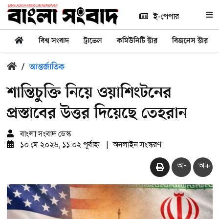
ই-পেপার
বিশ্ব সংবাদ
ট্রাভেল
কমিউনিটি স্টার
বিজনেস স্টার
/
আন্তর্জাতিক
শান্তিচুক্তি নিয়ে ওয়াশিংটনের
প্রস্তাবের উত্তর দিয়েছে তেহরান
বাংলা সংবাদ ডেস্ক
১০ মে ২০২৬, ১১:০২ পূর্বাহ্ন
|
অনলাইন সংস্করণ
অ-
অ+