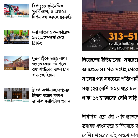
বিশ্বজুড়ে কূটনৈতিক
পুনর্বিন্যাস, ৫ অঞ্চলে
মিশন বন্ধ করছে যুক্তরাষ্ট্র
মুনা দাওয়াহ কনফারেন্স
২০২৬ সম্পর্কে প্রেস
ব্রিফিং
যুক্তরাষ্ট্রকে ছাড়ে বাধ্য
নিজেদের ইতিহাসের ‘সবচেয়ে’ ভ
করতে কোন কৌশলে
অ্যাঞ্জেলেস। গত সপ্তাহ থেক
ওয়াশিংটনের ওপর চাপ
বাড়াচ্ছে ইরান
সালের পর সবচেয়ে শক্তিশাল
সপ্তাহের বেশি সময় ধরে চল
ট্রাম্প অর্গানাইজেশনের
হিসাব বন্ধের কারণ
থাকা ১২ হাজারের বেশি বাড়ি
জানাল ক্যাপিটাল ওয়ান
দীর্ঘদিন ধরে ধনী ও বিখ্যাত
ভয়াবহ ধ্বংসযজ্ঞ চালিয়েছে
বেশি। শহরের এই অংশে দাবান