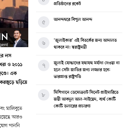
প্রতিষ্ঠানের রকেট
আনন্দঘরে বিপুল আনন্দ
৫
‘জুলাইকার’ এই বিতর্কের জন্য আদালত
৬
থাকবে না: স্বরাষ্ট্রমন্ত্রী
শহর লস
জুলাই যোদ্ধাদের যথাযথ মর্যাদা দেওয়া না
র খরা ও ২০১১
৭
হলে সেটা জাতির জন্য লজ্জার হবে:
ুণ্ডে। এক
ভারপ্রাপ্ত রাষ্ট্রপতি
 একরজুড়ে ছড়িয়ে
মিশিগানে ডেমোক্র্যাট সিনেট প্রাইমারিতে
৮
জয়ী আবদুল আল-সাইয়েদ, ব্যর্থ কোটি
কোটি ডলারের প্রচারণা
এবং মালিবুতে
 হয়েছে আরও
মিশিগানে দক্ষিণ সুরমা ওয়েলফেয়ার
৯
ুযোগ পাননি