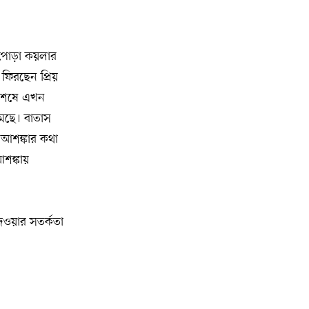
অ্যাসোসিয়েশনের বনভোজন অনুষ্ঠিত
বিশ্বজুড়ে কূটনৈতিক পুনর্বিন্যাস, ৫ অঞ্চলে
১০
 পোড়া কয়লার
মিশন বন্ধ করছে যুক্তরাষ্ট্র
ফিরছেন প্রিয়
মিশিগানে ফ্রেন্ডস এন্ড ফ্যামিলির
বশেষে এখন
১১
বনভোজনে প্রাণের উচ্ছ্বাস
কমছে। বাতাস
 আশঙ্কার কথা
মিশিগানে ডেমোক্র্যাটদের প্রাইমারিতে
১২
শঙ্কায়
আল-সাইয়েদকে হারাতে কেন এত মরিয়া
ইসারায়েলি লবি এআইপ্যাক
েওয়ার সতর্কতা
মুনা দাওয়াহ কনফারেন্স ২০২৬ সম্পর্কে
১৩
প্রেস ব্রিফিং
শেখ হাসিনার সঙ্গে সংবাদ সম্মেলনে
১৪
থাকছেন সাকিব আল হাসান