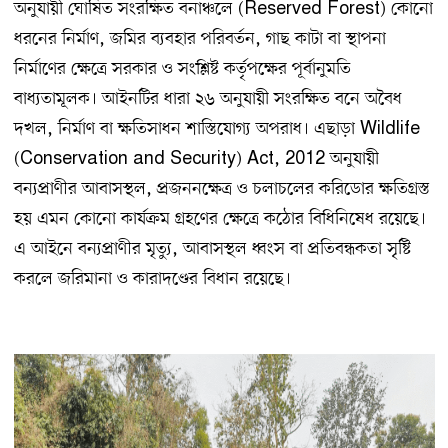
অনুযায়ী ঘোষিত সংরক্ষিত বনাঞ্চলে (Reserved Forest) কোনো
ধরনের নির্মাণ, জমির ব্যবহার পরিবর্তন, গাছ কাটা বা স্থাপনা
নির্মাণের ক্ষেত্রে সরকার ও সংশ্লিষ্ট কর্তৃপক্ষের পূর্বানুমতি
বাধ্যতামূলক। আইনটির ধারা ২৬ অনুযায়ী সংরক্ষিত বনে অবৈধ
দখল, নির্মাণ বা ক্ষতিসাধন শাস্তিযোগ্য অপরাধ। এছাড়া Wildlife
(Conservation and Security) Act, 2012 অনুযায়ী
বন্যপ্রাণীর আবাসস্থল, প্রজননক্ষেত্র ও চলাচলের করিডোর ক্ষতিগ্রস্ত
হয় এমন কোনো কার্যক্রম গ্রহণের ক্ষেত্রে কঠোর বিধিনিষেধ রয়েছে।
এ আইনে বন্যপ্রাণীর মৃত্যু, আবাসস্থল ধ্বংস বা প্রতিবন্ধকতা সৃষ্টি
করলে জরিমানা ও কারাদণ্ডের বিধান রয়েছে।