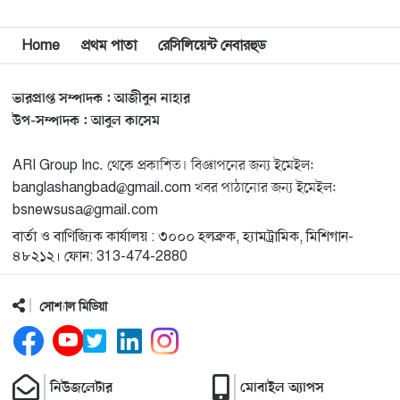
মিশিগানে ডেমোক্র্যাটদের প্রাইমারিতে আল-সাইয়েদকে হারাতে
Home
প্রথম পাতা
রেসিলিয়েন্ট নেবারহুড
১২
কেন এত মরিয়া ইসারায়েলি লবি এআইপ্যাক
ভারপ্রাপ্ত সম্পাদক : আজীবুন নাহার
মুনা দাওয়াহ কনফারেন্স ২০২৬ সম্পর্কে প্রেস ব্রিফিং
১৩
উপ-সম্পাদক : আবুল কাসেম
ARI Group Inc. থেকে প্রকাশিত। বিজ্ঞাপনের জন্য ইমেইল:
শেখ হাসিনার সঙ্গে সংবাদ সম্মেলনে থাকছেন সাকিব আল
১৪
banglashangbad@gmail.com খবর পাঠানোর জন্য ইমেইল:
হাসান
bsnewsusa@gmail.com
বার্তা ও বাণিজ্যিক কার্যালয় : ৩০০০ হলব্রুক, হ্যামট্রামিক, মিশিগান-
যুক্তরাষ্ট্রকে ছাড়ে বাধ্য করতে কোন কৌশলে ওয়াশিংটনের ওপর
১৫
৪৮২১২। ফোন: 313-474-2880
চাপ বাড়াচ্ছে ইরান
সোশ্যাল মিডিয়া
ট্রাম্প অর্গানাইজেশনের হিসাব বন্ধের কারণ জানাল ক্যাপিটাল
১৬
ওয়ান
নিউজলেটার
মোবাইল অ্যাপস
মুক্তিযোদ্ধাদের তালিকা তৈরিতে সহযোগিতায় আগ্রহী যুক্তরাষ্ট্র
১৭