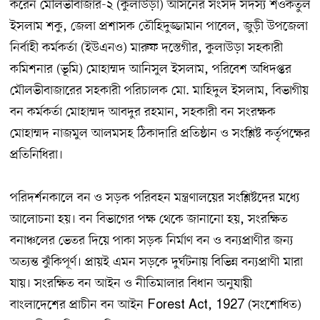
করেন মৌলভীবাজার-২ (কুলাউড়া) আসনের সংসদ সদস্য শওকতুল
ইসলাম শকু, জেলা প্রশাসক তৌহিদুজ্জামান পাবেল, জুড়ী উপজেলা
নির্বাহী কর্মকর্তা (ইউএনও) মারুফ দস্তেগীর, কুলাউড়া সহকারী
কমিশনার (ভূমি) মোহাম্মদ আনিসুল ইসলাম, পরিবেশ অধিদপ্তর
মৌলভীবাজারের সহকারী পরিচালক মো. মাহিদুল ইসলাম, বিভাগীয়
বন কর্মকর্তা মোহাম্মদ আবদুর রহমান, সহকারী বন সংরক্ষক
মোহাম্মদ নাজমুল আলমসহ ঠিকাদারি প্রতিষ্ঠান ও সংশ্লিষ্ট কর্তৃপক্ষের
প্রতিনিধিরা।
পরিদর্শনকালে বন ও সড়ক পরিবহন মন্ত্রণালয়ের সংশ্লিষ্টদের মধ্যে
আলোচনা হয়। বন বিভাগের পক্ষ থেকে জানানো হয়, সংরক্ষিত
বনাঞ্চলের ভেতর দিয়ে পাকা সড়ক নির্মাণ বন ও বন্যপ্রাণীর জন্য
অত্যন্ত ঝুঁকিপূর্ণ। প্রায়ই এমন সড়কে দুর্ঘটনায় বিভিন্ন বন্যপ্রাণী মারা
যায়। সংরক্ষিত বন আইন ও নীতিমালার বিধান অনুযায়ী
বাংলাদেশের প্রাচীন বন আইন Forest Act, 1927 (সংশোধিত)