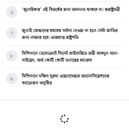
‘জুলাইকার’ এই বিতর্কের জন্য আদালত থাকবে না: স্বরাষ্ট্রমন্ত্রী
৬
জুলাই যোদ্ধাদের যথাযথ মর্যাদা দেওয়া না হলে সেটা জাতির
৭
জন্য লজ্জার হবে: ভারপ্রাপ্ত রাষ্ট্রপতি
মিশিগানে ডেমোক্র্যাট সিনেট প্রাইমারিতে জয়ী আবদুল আল-
৮
সাইয়েদ, ব্যর্থ কোটি কোটি ডলারের প্রচারণা
মিশিগানে দক্ষিণ সুরমা ওয়েলফেয়ার অ্যাসোসিয়েশনের
৯
বনভোজন অনুষ্ঠিত
বিশ্বজুড়ে কূটনৈতিক পুনর্বিন্যাস, ৫ অঞ্চলে মিশন বন্ধ করছে
১০
যুক্তরাষ্ট্র
মিশিগানে ফ্রেন্ডস এন্ড ফ্যামিলির বনভোজনে প্রাণের উচ্ছ্বাস
১১