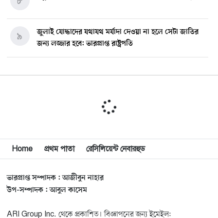
৮
জুলাই যোদ্ধাদের যথাযথ মর্যাদা দেওয়া না হলে সেটা জাতির
৯
জন্য লজ্জার হবে: ভারপ্রাপ্ত রাষ্ট্রপতি
মিশিগানে ডেমোক্র্যাট সিনেট প্রাইমারিতে জয়ী আবদুল আল-
১০
সাইয়েদ, ব্যর্থ কোটি কোটি ডলারের প্রচারণা
মিশিগানে দক্ষিণ সুরমা ওয়েলফেয়ার অ্যাসোসিয়েশনের
১১
বনভোজন অনুষ্ঠিত
বিশ্বজুড়ে কূটনৈতিক পুনর্বিন্যাস, ৫ অঞ্চলে মিশন বন্ধ করছে
Home
প্রথম পাতা
রেসিলিয়েন্ট নেবারহুড
১২
যুক্তরাষ্ট্র
ভারপ্রাপ্ত সম্পাদক : আজীবুন নাহার
মিশিগানে ফ্রেন্ডস এন্ড ফ্যামিলির বনভোজনে প্রাণের উচ্ছ্বাস
১৩
উপ-সম্পাদক : আবুল কাসেম
ARI Group Inc. থেকে প্রকাশিত। বিজ্ঞাপনের জন্য ইমেইল: