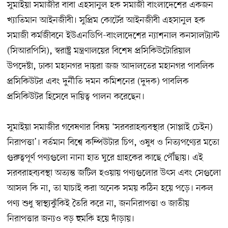
সুমাইয়া সমাজীর বাবা এহসানুল হক সমাজী বাংলাদেশের একজন
খ্যাতিমান আইনজীবী। সুপ্রিম কোর্টের আইনজীবী এহসানুল হক
সমাজী কর্মজীবনে ইউএনডিপি-বাংলাদেশের ন্যাশনাল কনসালট্যান্ট
(সিআরপিসি), স্বরাষ্ট্র মন্ত্রণালয়ের বিশেষ প্রসিকিউটোরিয়াল
উপদেষ্টা, ঢাকা মহানগর দায়রা জজ আদালতের মহানগর পাবলিক
প্রসিকিউটর এবং দুর্নীতি দমন কমিশনের (দুদক) পাবলিক
প্রসিকিউটর হিসেবে দায়িত্ব পালন করেছেন।
সুমাইয়া সমাজীর গবেষণার বিষয় ‘সরবরাহব্যবস্থার (সাপ্লাই চেইন)
নিরাপত্তা’। বর্তমান বিশ্বে কম্পিউটার চিপ, ওষুধ ও নিত্যপণ্যের মতো
গুরুত্বপূর্ণ পণ্যগুলো নানা হাত ঘুরে গ্রাহকের কাছে পৌঁছায়। এই
সরবরাহব্যবস্থা অত্যন্ত জটিল হওয়ায় পণ্যগুলোর উৎস এবং সেগুলো
আসল কি না, তা যাচাই করা অনেক সময় কঠিন হয়ে পড়ে। নকল
পণ্য শুধু স্বাস্থ্যঝুঁকিই তৈরি করে না, জননিরাপত্তা ও জাতীয়
নিরাপত্তার জন্যও বড় হুমকি হয়ে দাঁড়ায়।