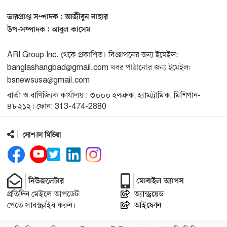
ভারপ্রাপ্ত সম্পাদক : আজীবুন নাহার
মিশিগানে ফ্রেন্ডস এন্ড ফ্যামিলির বনভোজনে প্রাণের উচ্ছ্বাস
১৩
উপ-সম্পাদক : আবুল কাসেম
ARI Group Inc. থেকে প্রকাশিত। বিজ্ঞাপনের জন্য ইমেইল:
মিশিগানে ডেমোক্র্যাটদের প্রাইমারিতে আল-সাইয়েদকে হারাতে
১৪
banglashangbad@gmail.com খবর পাঠানোর জন্য ইমেইল:
কেন এত মরিয়া ইসারায়েলি লবি এআইপ্যাক
bsnewsusa@gmail.com
বার্তা ও বাণিজ্যিক কার্যালয় : ৩০০০ হলব্রুক, হ্যামট্রামিক, মিশিগান-
মুনা দাওয়াহ কনফারেন্স ২০২৬ সম্পর্কে প্রেস ব্রিফিং
১৫
৪৮২১২। ফোন: 313-474-2880
সোশ্যাল মিডিয়া
শেখ হাসিনার সঙ্গে সংবাদ সম্মেলনে থাকছেন সাকিব আল
১৬
হাসান
যুক্তরাষ্ট্রকে ছাড়ে বাধ্য করতে কোন কৌশলে ওয়াশিংটনের ওপর
নিউজলেটার
মোবাইল অ্যাপস
১৭
চাপ বাড়াচ্ছে ইরান
প্রতিদিন মেইলে আপডেট
অ্যান্ড্রয়েড
পেতে সাবস্ক্রাইব করুন।
আইফোন
ট্রাম্প অর্গানাইজেশনের হিসাব বন্ধের কারণ জানাল ক্যাপিটাল
১৮