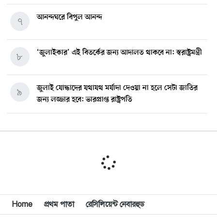
আনন্দঘরে বিপুল আনন্দ
৭
‘জুলাইকার’ এই বিতর্কের জন্য আদালত থাকবে না: স্বরাষ্ট্রমন্ত্রী
৮
জুলাই যোদ্ধাদের যথাযথ মর্যাদা দেওয়া না হলে সেটা জাতির
৯
জন্য লজ্জার হবে: ভারপ্রাপ্ত রাষ্ট্রপতি
মিশিগানে ডেমোক্র্যাট সিনেট প্রাইমারিতে জয়ী আবদুল আল-
১০
সাইয়েদ, ব্যর্থ কোটি কোটি ডলারের প্রচারণা
মিশিগানে দক্ষিণ সুরমা ওয়েলফেয়ার অ্যাসোসিয়েশনের
১১
বনভোজন অনুষ্ঠিত
বিশ্বজুড়ে কূটনৈতিক পুনর্বিন্যাস, ৫ অঞ্চলে মিশন বন্ধ করছে
Home
প্রথম পাতা
রেসিলিয়েন্ট নেবারহুড
১২
যুক্তরাষ্ট্র