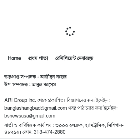
বিশ্বজুড়ে কূটনৈতিক পুনর্বিন্যাস, ৫ অঞ্চলে মিশন বন্ধ করছে
১০
যুক্তরাষ্ট্র
মিশিগানে ফ্রেন্ডস এন্ড ফ্যামিলির বনভোজনে প্রাণের উচ্ছ্বাস
১১
মিশিগানে ডেমোক্র্যাটদের প্রাইমারিতে আল-সাইয়েদকে হারাতে
Home
প্রথম পাতা
রেসিলিয়েন্ট নেবারহুড
১২
কেন এত মরিয়া ইসারায়েলি লবি এআইপ্যাক
ভারপ্রাপ্ত সম্পাদক : আজীবুন নাহার
মুনা দাওয়াহ কনফারেন্স ২০২৬ সম্পর্কে প্রেস ব্রিফিং
১৩
উপ-সম্পাদক : আবুল কাসেম
ARI Group Inc. থেকে প্রকাশিত। বিজ্ঞাপনের জন্য ইমেইল:
শেখ হাসিনার সঙ্গে সংবাদ সম্মেলনে থাকছেন সাকিব আল
১৪
banglashangbad@gmail.com খবর পাঠানোর জন্য ইমেইল:
হাসান
bsnewsusa@gmail.com
বার্তা ও বাণিজ্যিক কার্যালয় : ৩০০০ হলব্রুক, হ্যামট্রামিক, মিশিগান-
যুক্তরাষ্ট্রকে ছাড়ে বাধ্য করতে কোন কৌশলে ওয়াশিংটনের ওপর
১৫
৪৮২১২। ফোন: 313-474-2880
চাপ বাড়াচ্ছে ইরান