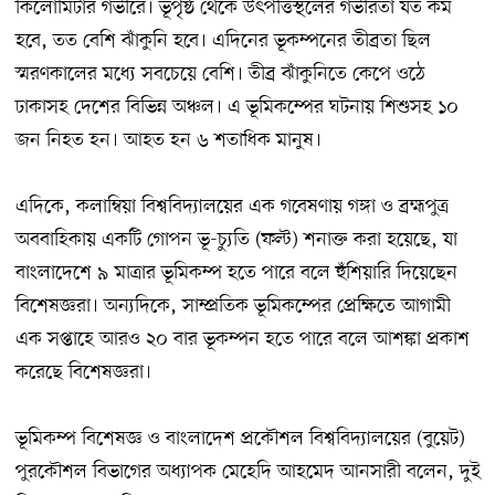
কিলোমিটার গভীরে। ভূপৃষ্ঠ থেকে উৎপত্তিস্থলের গভীরতা যত কম
হবে, তত বেশি ঝাঁকুনি হবে। এদিনের ভূকম্পনের তীব্রতা ছিল
স্মরণকালের মধ্যে সবচেয়ে বেশি। তীব্র ঝাঁকুনিতে কেপে ওঠে
ঢাকাসহ দেশের বিভিন্ন অঞ্চল। এ ভূমিকম্পের ঘটনায় শিশুসহ ১০
জন নিহত হন। আহত হন ৬ শতাধিক মানুষ।
এদিকে, কলাম্বিয়া বিশ্ববিদ্যালয়ের এক গবেষণায় গঙ্গা ও ব্রহ্মপুত্র
অববাহিকায় একটি গোপন ভূ-চ্যুতি (ফল্ট) শনাক্ত করা হয়েছে, যা
বাংলাদেশে ৯ মাত্রার ভূমিকম্প হতে পারে বলে হুঁশিয়ারি দিয়েছেন
বিশেষজ্ঞরা। অন্যদিকে, সাম্প্রতিক ভূমিকম্পের প্রেক্ষিতে আগামী
এক সপ্তাহে আরও ২০ বার ভূকম্পন হতে পারে বলে আশঙ্কা প্রকাশ
করেছে বিশেষজ্ঞরা।
ভূমিকম্প বিশেষজ্ঞ ও বাংলাদেশ প্রকৌশল বিশ্ববিদ্যালয়ের (বুয়েট)
পুরকৌশল বিভাগের অধ্যাপক মেহেদি আহমেদ আনসারী বলেন, দুই