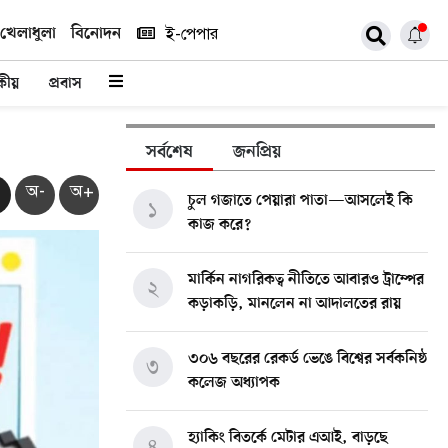
খেলাধুলা
বিনোদন
ই-পেপার
কীয়
প্রবাস
সর্বশেষ
জনপ্রিয়
অ-
অ+
চুল গজাতে পেয়ারা পাতা—আসলেই কি
১
কাজ করে?
মার্কিন নাগরিকত্ব নীতিতে আবারও ট্রাম্পের
২
কড়াকড়ি, মানলেন না আদালতের রায়
৩০৬ বছরের রেকর্ড ভেঙে বিশ্বের সর্বকনিষ্ঠ
৩
কলেজ অধ্যাপক
হ্যাকিং বিতর্কে মেটার এআই, বাড়ছে
৪