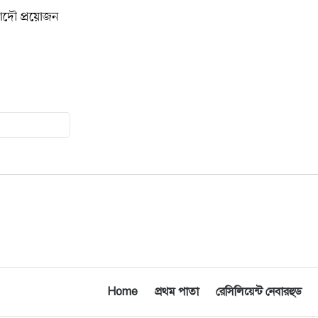
আদৌ প্রয়োজন
মুনা দাওয়াহ কনফারেন্স ২০২৬ সম্পর্কে
১৫
প্রেস ব্রিফিং
শেখ হাসিনার সঙ্গে সংবাদ সম্মেলনে
১৬
থাকছেন সাকিব আল হাসান
যুক্তরাষ্ট্রকে ছাড়ে বাধ্য করতে কোন কৌশলে
১৭
ওয়াশিংটনের ওপর চাপ বাড়াচ্ছে ইরান
ট্রাম্প অর্গানাইজেশনের হিসাব বন্ধের কারণ
১৮
জানাল ক্যাপিটাল ওয়ান
মুক্তিযোদ্ধাদের তালিকা তৈরিতে
১৯
সহযোগিতায় আগ্রহী যুক্তরাষ্ট্র
Home
প্রথম পাতা
রেসিলিয়েন্ট নেবারহুড
নিউইয়র্কে বড়লেখাবাসীর মিলনমেলা
২০