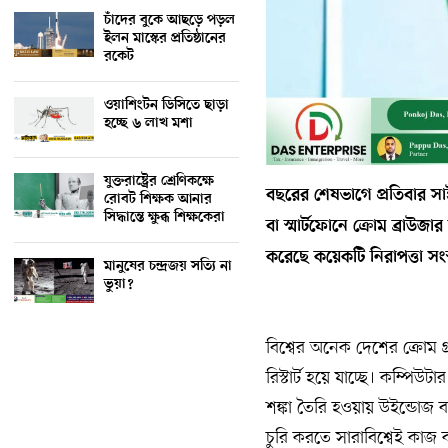
চাঁদের বুকে আছড়ে পড়ল
ইলন মাস্কের প্রতিষ্ঠানের
রকেট
ওয়াশিংটন ডিসিতে ছাড়া
হচ্ছে ৬ লাখ মশা
যুক্তরাষ্ট্রের শ্রেণিকক্ষে
বছরের শেষভাগে প্রতিবার সা
রোবট শিক্ষক আনার
সিদ্ধান্তে ক্ষুব্ধ শিক্ষকেরা
বা স্মার্টফোনে ক্রোম ব্রাউ
করেছে কয়েকটি নিরাপত্তা সংস্
মানুষের চন্দ্রজয় সত্যি না
ভুয়া?
বিশ্বের অনেক দেশের ক্রোম 
রিস্টার্ট হয়ে যাচ্ছে। কম্পিউট
শঙ্কা তৈরি হওয়ায় উইন্ডোজ বা
চুরি করতে সারাবিশ্বেই কাজ