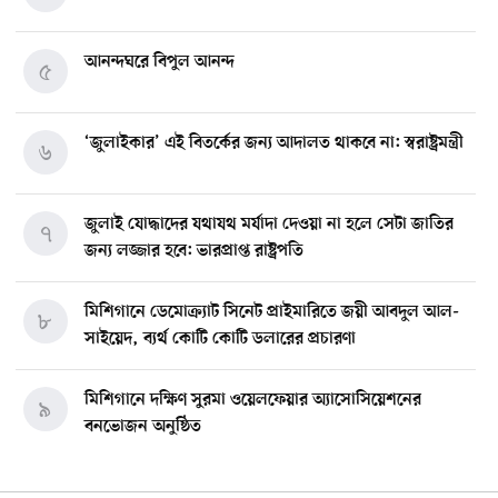
আনন্দঘরে বিপুল আনন্দ
৫
‘জুলাইকার’ এই বিতর্কের জন্য আদালত থাকবে না: স্বরাষ্ট্রমন্ত্রী
৬
জুলাই যোদ্ধাদের যথাযথ মর্যাদা দেওয়া না হলে সেটা জাতির
৭
জন্য লজ্জার হবে: ভারপ্রাপ্ত রাষ্ট্রপতি
মিশিগানে ডেমোক্র্যাট সিনেট প্রাইমারিতে জয়ী আবদুল আল-
৮
সাইয়েদ, ব্যর্থ কোটি কোটি ডলারের প্রচারণা
মিশিগানে দক্ষিণ সুরমা ওয়েলফেয়ার অ্যাসোসিয়েশনের
৯
বনভোজন অনুষ্ঠিত
বিশ্বজুড়ে কূটনৈতিক পুনর্বিন্যাস, ৫ অঞ্চলে মিশন বন্ধ করছে
১০