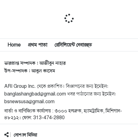
যুক্তরাষ্ট্র
মিশিগানে ফ্রেন্ডস এন্ড ফ্যামিলির বনভোজনে প্রাণের উচ্ছ্বাস
১১
মিশিগানে ডেমোক্র্যাটদের প্রাইমারিতে আল-সাইয়েদকে হারাতে
Home
প্রথম পাতা
রেসিলিয়েন্ট নেবারহুড
১২
কেন এত মরিয়া ইসারায়েলি লবি এআইপ্যাক
ভারপ্রাপ্ত সম্পাদক : আজীবুন নাহার
মুনা দাওয়াহ কনফারেন্স ২০২৬ সম্পর্কে প্রেস ব্রিফিং
১৩
উপ-সম্পাদক : আবুল কাসেম
ARI Group Inc. থেকে প্রকাশিত। বিজ্ঞাপনের জন্য ইমেইল:
শেখ হাসিনার সঙ্গে সংবাদ সম্মেলনে থাকছেন সাকিব আল
১৪
banglashangbad@gmail.com খবর পাঠানোর জন্য ইমেইল:
হাসান
bsnewsusa@gmail.com
বার্তা ও বাণিজ্যিক কার্যালয় : ৩০০০ হলব্রুক, হ্যামট্রামিক, মিশিগান-
যুক্তরাষ্ট্রকে ছাড়ে বাধ্য করতে কোন কৌশলে ওয়াশিংটনের ওপর
১৫
৪৮২১২। ফোন: 313-474-2880
চাপ বাড়াচ্ছে ইরান
সোশ্যাল মিডিয়া