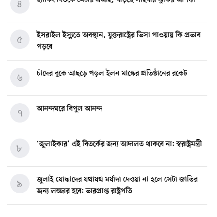
হ্যাকিং বিতর্কে মেটার এআই, বাড়ছে সাইবার ঝুঁকির আশঙ্কা
৪
ইসরাইল ইস্যুতে অবস্থান, যুক্তরাষ্ট্রের ভিসা পাওয়ায় কি প্রভাব
৫
পড়বে
চাঁদের বুকে আছড়ে পড়ল ইলন মাস্কের প্রতিষ্ঠানের রকেট
৬
আনন্দঘরে বিপুল আনন্দ
৭
‘জুলাইকার’ এই বিতর্কের জন্য আদালত থাকবে না: স্বরাষ্ট্রমন্ত্রী
৮
জুলাই যোদ্ধাদের যথাযথ মর্যাদা দেওয়া না হলে সেটা জাতির
৯
জন্য লজ্জার হবে: ভারপ্রাপ্ত রাষ্ট্রপতি