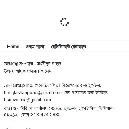
মিশিগানে ডেমোক্র্যাট সিনেট প্রাইমারিতে জয়ী আবদুল আল-
১০
সাইয়েদ, ব্যর্থ কোটি কোটি ডলারের প্রচারণা
মিশিগানে দক্ষিণ সুরমা ওয়েলফেয়ার অ্যাসোসিয়েশনের
১১
বনভোজন অনুষ্ঠিত
বিশ্বজুড়ে কূটনৈতিক পুনর্বিন্যাস, ৫ অঞ্চলে মিশন বন্ধ করছে
Home
প্রথম পাতা
রেসিলিয়েন্ট নেবারহুড
১২
যুক্তরাষ্ট্র
ভারপ্রাপ্ত সম্পাদক : আজীবুন নাহার
মিশিগানে ফ্রেন্ডস এন্ড ফ্যামিলির বনভোজনে প্রাণের উচ্ছ্বাস
১৩
উপ-সম্পাদক : আবুল কাসেম
ARI Group Inc. থেকে প্রকাশিত। বিজ্ঞাপনের জন্য ইমেইল:
মিশিগানে ডেমোক্র্যাটদের প্রাইমারিতে আল-সাইয়েদকে হারাতে
১৪
banglashangbad@gmail.com খবর পাঠানোর জন্য ইমেইল:
কেন এত মরিয়া ইসারায়েলি লবি এআইপ্যাক
bsnewsusa@gmail.com
বার্তা ও বাণিজ্যিক কার্যালয় : ৩০০০ হলব্রুক, হ্যামট্রামিক, মিশিগান-
মুনা দাওয়াহ কনফারেন্স ২০২৬ সম্পর্কে প্রেস ব্রিফিং
১৫
৪৮২১২। ফোন: 313-474-2880