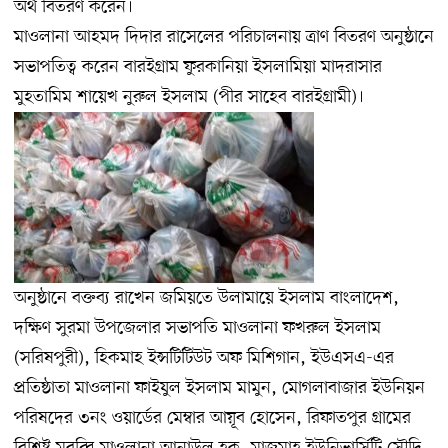
অর্থ বিতরণ করেন।
মাওলানা আহমদ দিদার রাসেলের পরিচালনায় ত্রাণ বিতরণ অনুষ্ঠানে
সভাপতিত্ব করেন বারইগ্রাম ফুরকানিয়া ইসলামিয়া মাদরাসার
মুহতামিম শায়েখ নুরুল ইসলাম (পীর সাহেব বারইগ্রামী)।
অনুষ্ঠানে বক্তব্য রাখেন জমিয়তে উলামায়ে ইসলাম বাংলাদেশ,
দক্ষিণ সুরমা উপজেলার সভাপতি মাওলানা ফখরুল ইসলাম
(সরিষপুরী), হিকমাহ ইন্সটিটিউট অফ মিশিগান, ইউএসএ-এর
প্রতিষ্ঠাতা মাওলানা ফাইযুল ইসলাম মামুন, মোগলাবাজার ইউনিয়ন
পরিষদের ৩নং ওয়ার্ডের মেম্বার আয়ূব হোসেন, রিফাতপুর গ্রামের
বিশিষ্ট মুরব্বি মাওলানা আনাউল হক, মাজমাহ্ ইউনিভার্সিটি সৌদি