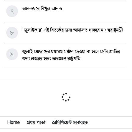
আনন্দঘরে বিপুল আনন্দ
৭
‘জুলাইকার’ এই বিতর্কের জন্য আদালত থাকবে না: স্বরাষ্ট্রমন্ত্রী
৮
জুলাই যোদ্ধাদের যথাযথ মর্যাদা দেওয়া না হলে সেটা জাতির
৯
জন্য লজ্জার হবে: ভারপ্রাপ্ত রাষ্ট্রপতি
মিশিগানে ডেমোক্র্যাট সিনেট প্রাইমারিতে জয়ী আবদুল আল-
১০
সাইয়েদ, ব্যর্থ কোটি কোটি ডলারের প্রচারণা
মিশিগানে দক্ষিণ সুরমা ওয়েলফেয়ার অ্যাসোসিয়েশনের
১১
বনভোজন অনুষ্ঠিত
বিশ্বজুড়ে কূটনৈতিক পুনর্বিন্যাস, ৫ অঞ্চলে মিশন বন্ধ করছে
Home
প্রথম পাতা
রেসিলিয়েন্ট নেবারহুড
১২
যুক্তরাষ্ট্র