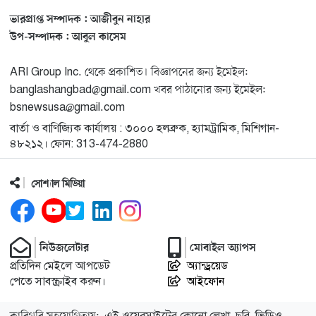
ভারপ্রাপ্ত সম্পাদক : আজীবুন নাহার
মিশিগানে ফ্রেন্ডস এন্ড ফ্যামিলির বনভোজনে প্রাণের উচ্ছ্বাস
১৩
উপ-সম্পাদক : আবুল কাসেম
ARI Group Inc. থেকে প্রকাশিত। বিজ্ঞাপনের জন্য ইমেইল:
মিশিগানে ডেমোক্র্যাটদের প্রাইমারিতে আল-সাইয়েদকে হারাতে
১৪
banglashangbad@gmail.com খবর পাঠানোর জন্য ইমেইল:
কেন এত মরিয়া ইসারায়েলি লবি এআইপ্যাক
bsnewsusa@gmail.com
বার্তা ও বাণিজ্যিক কার্যালয় : ৩০০০ হলব্রুক, হ্যামট্রামিক, মিশিগান-
মুনা দাওয়াহ কনফারেন্স ২০২৬ সম্পর্কে প্রেস ব্রিফিং
১৫
৪৮২১২। ফোন: 313-474-2880
সোশ্যাল মিডিয়া
শেখ হাসিনার সঙ্গে সংবাদ সম্মেলনে থাকছেন সাকিব আল
১৬
হাসান
যুক্তরাষ্ট্রকে ছাড়ে বাধ্য করতে কোন কৌশলে ওয়াশিংটনের ওপর
নিউজলেটার
মোবাইল অ্যাপস
১৭
চাপ বাড়াচ্ছে ইরান
প্রতিদিন মেইলে আপডেট
অ্যান্ড্রয়েড
পেতে সাবস্ক্রাইব করুন।
আইফোন
ট্রাম্প অর্গানাইজেশনের হিসাব বন্ধের কারণ জানাল ক্যাপিটাল
১৮
এই ওয়েবসাইটের কোনো লেখা, ছবি, ভিডিও