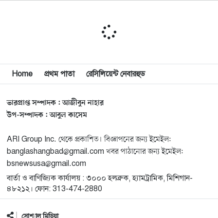
১০
যুক্তরাষ্ট্র
মিশিগানে ফ্রেন্ডস এন্ড ফ্যামিলির বনভোজনে প্রাণের উচ্ছ্বাস
১১
মিশিগানে ডেমোক্র্যাটদের প্রাইমারিতে আল-সাইয়েদকে হারাতে
Home
প্রথম পাতা
রেসিলিয়েন্ট নেবারহুড
১২
কেন এত মরিয়া ইসারায়েলি লবি এআইপ্যাক
ভারপ্রাপ্ত সম্পাদক : আজীবুন নাহার
মুনা দাওয়াহ কনফারেন্স ২০২৬ সম্পর্কে প্রেস ব্রিফিং
১৩
উপ-সম্পাদক : আবুল কাসেম
ARI Group Inc. থেকে প্রকাশিত। বিজ্ঞাপনের জন্য ইমেইল:
শেখ হাসিনার সঙ্গে সংবাদ সম্মেলনে থাকছেন সাকিব আল
১৪
banglashangbad@gmail.com খবর পাঠানোর জন্য ইমেইল:
হাসান
bsnewsusa@gmail.com
বার্তা ও বাণিজ্যিক কার্যালয় : ৩০০০ হলব্রুক, হ্যামট্রামিক, মিশিগান-
যুক্তরাষ্ট্রকে ছাড়ে বাধ্য করতে কোন কৌশলে ওয়াশিংটনের ওপর
১৫
৪৮২১২। ফোন: 313-474-2880
চাপ বাড়াচ্ছে ইরান
সোশ্যাল মিডিয়া