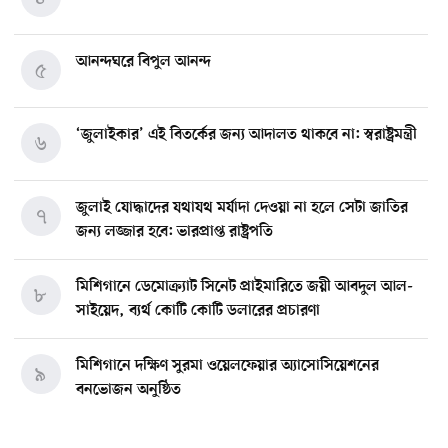
আনন্দঘরে বিপুল আনন্দ
৫
‘জুলাইকার’ এই বিতর্কের জন্য আদালত থাকবে না: স্বরাষ্ট্রমন্ত্রী
৬
জুলাই যোদ্ধাদের যথাযথ মর্যাদা দেওয়া না হলে সেটা জাতির
৭
জন্য লজ্জার হবে: ভারপ্রাপ্ত রাষ্ট্রপতি
মিশিগানে ডেমোক্র্যাট সিনেট প্রাইমারিতে জয়ী আবদুল আল-
৮
সাইয়েদ, ব্যর্থ কোটি কোটি ডলারের প্রচারণা
মিশিগানে দক্ষিণ সুরমা ওয়েলফেয়ার অ্যাসোসিয়েশনের
৯
বনভোজন অনুষ্ঠিত
বিশ্বজুড়ে কূটনৈতিক পুনর্বিন্যাস, ৫ অঞ্চলে মিশন বন্ধ করছে