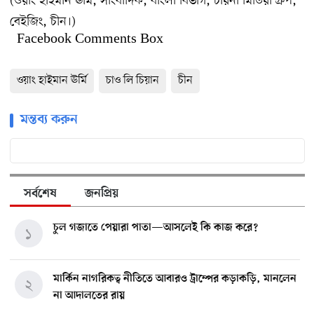
(ওয়াং হাইমান ঊর্মি, সাংবাদিক, বাংলা বিভাগ, চায়না মিডিয়া গ্রুপ,
বেইজিং, চীন।)
Facebook Comments Box
ওয়াং হাইমান ঊর্মি
চাও লি চিয়ান
চীন
মন্তব্য করুন
সর্বশেষ
জনপ্রিয়
চুল গজাতে পেয়ারা পাতা—আসলেই কি কাজ করে?
১
মার্কিন নাগরিকত্ব নীতিতে আবারও ট্রাম্পের কড়াকড়ি, মানলেন
২
না আদালতের রায়