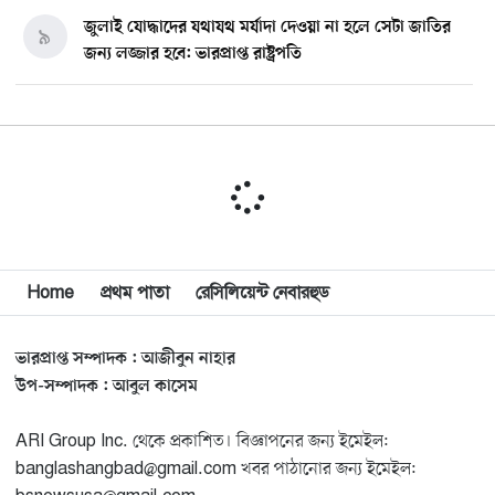
জুলাই যোদ্ধাদের যথাযথ মর্যাদা দেওয়া না হলে সেটা জাতির
৯
জন্য লজ্জার হবে: ভারপ্রাপ্ত রাষ্ট্রপতি
মিশিগানে ডেমোক্র্যাট সিনেট প্রাইমারিতে জয়ী আবদুল আল-
১০
সাইয়েদ, ব্যর্থ কোটি কোটি ডলারের প্রচারণা
মিশিগানে দক্ষিণ সুরমা ওয়েলফেয়ার অ্যাসোসিয়েশনের
১১
বনভোজন অনুষ্ঠিত
বিশ্বজুড়ে কূটনৈতিক পুনর্বিন্যাস, ৫ অঞ্চলে মিশন বন্ধ করছে
Home
প্রথম পাতা
রেসিলিয়েন্ট নেবারহুড
১২
যুক্তরাষ্ট্র
ভারপ্রাপ্ত সম্পাদক : আজীবুন নাহার
মিশিগানে ফ্রেন্ডস এন্ড ফ্যামিলির বনভোজনে প্রাণের উচ্ছ্বাস
১৩
উপ-সম্পাদক : আবুল কাসেম
ARI Group Inc. থেকে প্রকাশিত। বিজ্ঞাপনের জন্য ইমেইল:
মিশিগানে ডেমোক্র্যাটদের প্রাইমারিতে আল-সাইয়েদকে হারাতে
১৪
banglashangbad@gmail.com খবর পাঠানোর জন্য ইমেইল:
কেন এত মরিয়া ইসারায়েলি লবি এআইপ্যাক