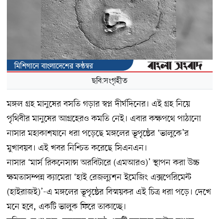
ছবি:সংগৃহীত
মঙ্গল গ্রহ মানুষের বসতি গড়ার স্বপ্ন দীর্ঘদিনের। এই গ্রহ নিয়ে
পৃথিবীর মানুষের আগ্রহেরও কমতি নেই। এবার কক্ষপথে পাঠানো
নাসার মহাকাশযানে ধরা পড়েছে মঙ্গলের ভূপৃষ্ঠের ‘ভালুকে’র
মুখাবয়ব। এই খবর নিশ্চিত করেছে সিএনএন।
নাসার ‘মার্স রিকনেসান্স অরবিটারে (এমআরও)’ স্থাপন করা উচ্চ
ক্ষমতাসম্পন্ন ক্যামেরা ‘হাই রেজল্যুশন ইমেজিং এক্সপেরিমেন্ট
(হাইরাজই)’-এ মঙ্গলের ভূপৃষ্ঠের বিস্ময়কর এই চিত্র ধরা পড়ে। দেখে
মনে হবে, একটি ভালুক ফিরে তাকাচ্ছে।