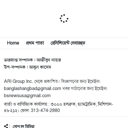
১০
যুক্তরাষ্ট্র
মিশিগানে ফ্রেন্ডস এন্ড ফ্যামিলির বনভোজনে প্রাণের উচ্ছ্বাস
১১
মিশিগানে ডেমোক্র্যাটদের প্রাইমারিতে আল-সাইয়েদকে হারাতে
Home
প্রথম পাতা
রেসিলিয়েন্ট নেবারহুড
১২
কেন এত মরিয়া ইসারায়েলি লবি এআইপ্যাক
ভারপ্রাপ্ত সম্পাদক : আজীবুন নাহার
মুনা দাওয়াহ কনফারেন্স ২০২৬ সম্পর্কে প্রেস ব্রিফিং
১৩
উপ-সম্পাদক : আবুল কাসেম
ARI Group Inc. থেকে প্রকাশিত। বিজ্ঞাপনের জন্য ইমেইল:
শেখ হাসিনার সঙ্গে সংবাদ সম্মেলনে থাকছেন সাকিব আল
১৪
banglashangbad@gmail.com খবর পাঠানোর জন্য ইমেইল:
হাসান
bsnewsusa@gmail.com
বার্তা ও বাণিজ্যিক কার্যালয় : ৩০০০ হলব্রুক, হ্যামট্রামিক, মিশিগান-
যুক্তরাষ্ট্রকে ছাড়ে বাধ্য করতে কোন কৌশলে ওয়াশিংটনের ওপর
১৫
৪৮২১২। ফোন: 313-474-2880
চাপ বাড়াচ্ছে ইরান
সোশ্যাল মিডিয়া