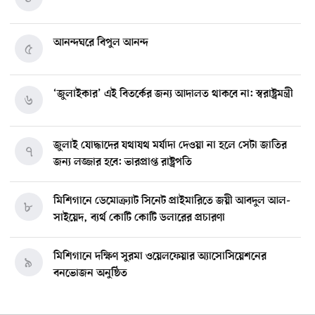
আনন্দঘরে বিপুল আনন্দ
৫
‘জুলাইকার’ এই বিতর্কের জন্য আদালত থাকবে না: স্বরাষ্ট্রমন্ত্রী
৬
জুলাই যোদ্ধাদের যথাযথ মর্যাদা দেওয়া না হলে সেটা জাতির
৭
জন্য লজ্জার হবে: ভারপ্রাপ্ত রাষ্ট্রপতি
মিশিগানে ডেমোক্র্যাট সিনেট প্রাইমারিতে জয়ী আবদুল আল-
৮
সাইয়েদ, ব্যর্থ কোটি কোটি ডলারের প্রচারণা
মিশিগানে দক্ষিণ সুরমা ওয়েলফেয়ার অ্যাসোসিয়েশনের
৯
বনভোজন অনুষ্ঠিত
বিশ্বজুড়ে কূটনৈতিক পুনর্বিন্যাস, ৫ অঞ্চলে মিশন বন্ধ করছে