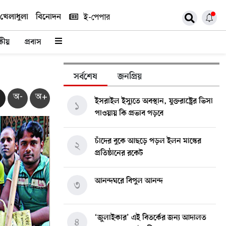
খেলাধুলা
বিনোদন
ই-পেপার
কীয়
প্রবাস
সর্বশেষ
জনপ্রিয়
অ-
অ+
ইসরাইল ইস্যুতে অবস্থান, যুক্তরাষ্ট্রের ভিসা
১
পাওয়ায় কি প্রভাব পড়বে
চাঁদের বুকে আছড়ে পড়ল ইলন মাস্কের
২
প্রতিষ্ঠানের রকেট
আনন্দঘরে বিপুল আনন্দ
৩
‘জুলাইকার’ এই বিতর্কের জন্য আদালত
৪