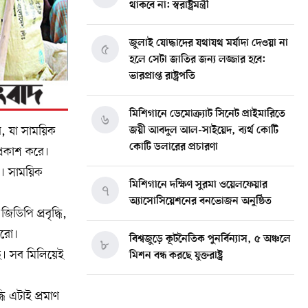
থাকবে না: স্বরাষ্ট্রমন্ত্রী
জুলাই যোদ্ধাদের যথাযথ মর্যাদা দেওয়া না
৫
হলে সেটা জাতির জন্য লজ্জার হবে:
ভারপ্রাপ্ত রাষ্ট্রপতি
মিশিগানে ডেমোক্র্যাট সিনেট প্রাইমারিতে
৬
, যা সাময়িক
জয়ী আবদুল আল-সাইয়েদ, ব্যর্থ কোটি
কোটি ডলারের প্রচারণা
প্রকাশ করে।
ে। সাময়িক
মিশিগানে দক্ষিণ সুরমা ওয়েলফেয়ার
৭
অ্যাসোসিয়েশনের বনভোজন অনুষ্ঠিত
িপি প্রবৃদ্ধি,
ুরো।
বিশ্বজুড়ে কূটনৈতিক পুনর্বিন্যাস, ৫ অঞ্চলে
৮
ে। সব মিলিয়েই
মিশন বন্ধ করছে যুক্তরাষ্ট্র
মিশিগানে ফ্রেন্ডস এন্ড ফ্যামিলির
ধি এটাই প্রমাণ
৯