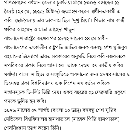
পশ্চিমবঙ্গের বর্ধমান জেলার চুরুলিয়া গ্রামে ১৩০৬ বঙ্গাব্দের ১১
জ্যৈষ্ঠ (২৪ মে, ১৮৯৯ খ্রিষ্টাব্দ) জন্মগ্রহণ করেন স্বাধীনতাকামী এ
কবি। ছোটবেলায় তার ডাকনাম ছিল ‘দুখু মিয়া’। পিতার নাম কাজী
ফকির আহমেদ ও মাতা জাহেদা খাতুন।
বাংলাদেশ রাষ্ট্রের জন্মের পর ১৯৭২ সালের ২৪ মে স্বাধীন
বাংলাদেশের তৎকালীন রাষ্ট্রপতি জাতির জনক বঙ্গবন্ধু শেখ মুজিবুর
রহমানের উদ্যোগে ভারত সরকারের অনুমতি নিয়ে কবি নজরুলকে
সপরিবারে ঢাকায় নিয়ে আসা হয়। তাকে দেওয়া হয় জাতীয় কবির
মর্যাদা। বাংলা সাহিত্য ও সংস্কৃতিতে অবদানের জন্য ১৯৭৪ সালের ৯
ডিসেম্বর ঢাকা বিশ্ববিদ্যালয় এক বিশেষ সমাবর্তনে কবিকে
সম্মানসূচক ডি-লিট ডিগ্রি দেয়। একই বছরের ২১ ফেব্রুয়ারি একুশে
পদকে ভূষিত হন কবি।
১৯৭৬ সালের ২৭ আগস্ট (বাংলা ১২ ভাদ্র) বঙ্গবন্ধু শেখ মুজিব
মেডিকেল বিশ্ববিদ্যালয় হাসপাতালে (সাবেক পিজি হাসপাতাল)
শেষনিঃশ্বাস ত্যাগ করেন তিনি।