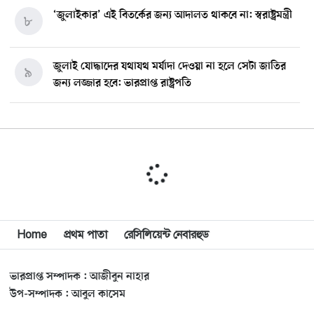
‘জুলাইকার’ এই বিতর্কের জন্য আদালত থাকবে না: স্বরাষ্ট্রমন্ত্রী
৮
জুলাই যোদ্ধাদের যথাযথ মর্যাদা দেওয়া না হলে সেটা জাতির
৯
জন্য লজ্জার হবে: ভারপ্রাপ্ত রাষ্ট্রপতি
মিশিগানে ডেমোক্র্যাট সিনেট প্রাইমারিতে জয়ী আবদুল আল-
১০
সাইয়েদ, ব্যর্থ কোটি কোটি ডলারের প্রচারণা
মিশিগানে দক্ষিণ সুরমা ওয়েলফেয়ার অ্যাসোসিয়েশনের
১১
বনভোজন অনুষ্ঠিত
বিশ্বজুড়ে কূটনৈতিক পুনর্বিন্যাস, ৫ অঞ্চলে মিশন বন্ধ করছে
Home
প্রথম পাতা
রেসিলিয়েন্ট নেবারহুড
১২
যুক্তরাষ্ট্র
ভারপ্রাপ্ত সম্পাদক : আজীবুন নাহার
মিশিগানে ফ্রেন্ডস এন্ড ফ্যামিলির বনভোজনে প্রাণের উচ্ছ্বাস
১৩
উপ-সম্পাদক : আবুল কাসেম