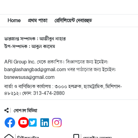
মিশিগানে ডেমোক্র্যাটদের প্রাইমারিতে আল-সাইয়েদকে হারাতে
Home
প্রথম পাতা
রেসিলিয়েন্ট নেবারহুড
১২
কেন এত মরিয়া ইসারায়েলি লবি এআইপ্যাক
ভারপ্রাপ্ত সম্পাদক : আজীবুন নাহার
মুনা দাওয়াহ কনফারেন্স ২০২৬ সম্পর্কে প্রেস ব্রিফিং
১৩
উপ-সম্পাদক : আবুল কাসেম
ARI Group Inc. থেকে প্রকাশিত। বিজ্ঞাপনের জন্য ইমেইল:
শেখ হাসিনার সঙ্গে সংবাদ সম্মেলনে থাকছেন সাকিব আল
১৪
banglashangbad@gmail.com খবর পাঠানোর জন্য ইমেইল:
হাসান
bsnewsusa@gmail.com
বার্তা ও বাণিজ্যিক কার্যালয় : ৩০০০ হলব্রুক, হ্যামট্রামিক, মিশিগান-
যুক্তরাষ্ট্রকে ছাড়ে বাধ্য করতে কোন কৌশলে ওয়াশিংটনের ওপর
১৫
৪৮২১২। ফোন: 313-474-2880
চাপ বাড়াচ্ছে ইরান
সোশ্যাল মিডিয়া
ট্রাম্প অর্গানাইজেশনের হিসাব বন্ধের কারণ জানাল ক্যাপিটাল
১৬
ওয়ান