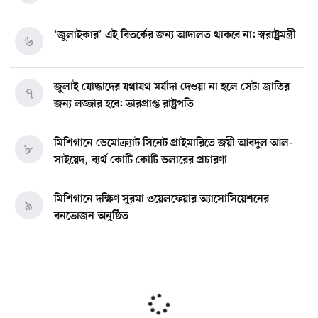
‘জুলাইকার’ এই বিতর্কের জন্য আদালত থাকবে না: স্বরাষ্ট্রমন্ত্রী
৬
জুলাই যোদ্ধাদের যথাযথ মর্যাদা দেওয়া না হলে সেটা জাতির
৭
জন্য লজ্জার হবে: ভারপ্রাপ্ত রাষ্ট্রপতি
মিশিগানে ডেমোক্র্যাট সিনেট প্রাইমারিতে জয়ী আবদুল আল-
৮
সাইয়েদ, ব্যর্থ কোটি কোটি ডলারের প্রচারণা
মিশিগানে দক্ষিণ সুরমা ওয়েলফেয়ার অ্যাসোসিয়েশনের
৯
বনভোজন অনুষ্ঠিত
বিশ্বজুড়ে কূটনৈতিক পুনর্বিন্যাস, ৫ অঞ্চলে মিশন বন্ধ করছে
১০
যুক্তরাষ্ট্র
মিশিগানে ফ্রেন্ডস এন্ড ফ্যামিলির বনভোজনে প্রাণের উচ্ছ্বাস
১১