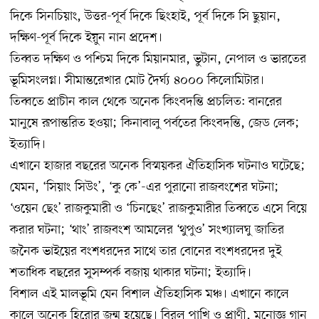
দিকে সিনচিয়াং, উত্তর-পূর্ব দিকে ছিংহাই, পূর্ব দিকে সি ছুয়ান,
দক্ষিণ-পূর্ব দিকে ইয়ুন নান প্রদেশ।
তিব্বত দক্ষিণ ও পশ্চিম দিকে মিয়ানমার, ভুটান, নেপাল ও ভারতের
ভূমিসংলগ্ন। সীমান্তরেখার মোট দৈর্ঘ্য ৪০০০ কিলোমিটার।
তিব্বতে প্রাচীন কাল থেকে অনেক কিংবদন্তি প্রচলিত: বানরের
মানুষে রূপান্তরিত হওয়া; কিনাবালু পর্বতের কিংবদন্তি, জেড লেক;
ইত্যাদি।
এখানে হাজার বছরের অনেক বিস্ময়কর ঐতিহাসিক ঘটনাও ঘটেছে;
যেমন, ‘সিয়াং সিউং’, ‘কু কে’-এর পুরানো রাজবংশের ঘটনা;
‘ওয়েন ছেং’ রাজকুমারী ও ‘চিনছেং’ রাজকুমারীর তিব্বতে এসে বিয়ে
করার ঘটনা; ‘থাং’ রাজবংশ আমলের ‘থুপুও’ সংখ্যালঘু জাতির
জনৈক ভাইয়ের বংশধরদের সাথে তার বোনের বংশধরদের দুই
শতাধিক বছরের সুসম্পর্ক বজায় থাকার ঘটনা; ইত্যাদি।
বিশাল এই মালভূমি যেন বিশাল ঐতিহাসিক মঞ্চ। এখানে কালে
কালে অনেক হিরোর জন্ম হয়েছে। বিরল পাখি ও প্রাণী, মনোজ্ঞ গান