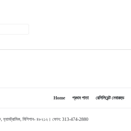
অ্যাসোসিয়েশনের বনভোজন অনুষ্ঠিত
বিশ্বজুড়ে কূটনৈতিক পুনর্বিন্যাস, ৫ অঞ্চলে
১০
মিশন বন্ধ করছে যুক্তরাষ্ট্র
মিশিগানে ফ্রেন্ডস এন্ড ফ্যামিলির
১১
বনভোজনে প্রাণের উচ্ছ্বাস
মিশিগানে ডেমোক্র্যাটদের প্রাইমারিতে
১২
আল-সাইয়েদকে হারাতে কেন এত মরিয়া
ইসারায়েলি লবি এআইপ্যাক
মুনা দাওয়াহ কনফারেন্স ২০২৬ সম্পর্কে
১৩
Home
প্রথম পাতা
রেসিলিয়েন্ট নেবারহুড
প্রেস ব্রিফিং
শেখ হাসিনার সঙ্গে সংবাদ সম্মেলনে
১৪
লব্রুক, হ্যামট্রামিক, মিশিগান- ৪৮২১২। ফোন: 313-474-2880
থাকছেন সাকিব আল হাসান