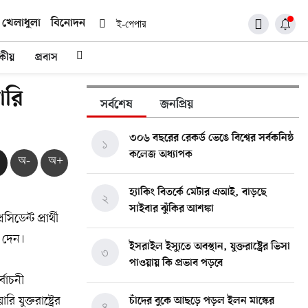
খেলাধুলা
বিনোদন
ই-পেপার
দকীয়
প্রবাস
ারি
সর্বশেষ
জনপ্রিয়
৩০৬ বছরের রেকর্ড ভেঙে বিশ্বের সর্বকনিষ্ঠ
১
কলেজ অধ্যাপক
অ-
অ+
হ্যাকিং বিতর্কে মেটার এআই, বাড়ছে
২
সাইবার ঝুঁকির আশঙ্কা
ডেন্ট প্রার্থী
া দেন।
ইসরাইল ইস্যুতে অবস্থান, যুক্তরাষ্ট্রের ভিসা
৩
পাওয়ায় কি প্রভাব পড়বে
বাচনী
ুক্তরাষ্ট্রের
চাঁদের বুকে আছড়ে পড়ল ইলন মাস্কের
৪