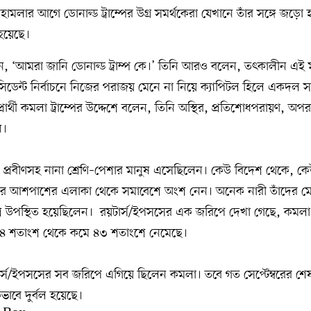
হামলার আগে ডোনাল্ড ট্রাম্পের উগ্র সমর্থকেরা যেখানে তাঁর সঙ্গে জড়ো
হয়েছে।
, ‘আমরা জানি ডোনাল্ড ট্রাম্প কে।’ তিনি আরও বলেন, তৎকালীন এই মা
েসিডেন্ট নির্বাচনে নিজের পরাজয় মেনে না নিয়ে ক্যাপিটল হিলে একদল সশস্
প্রার্থী কমলা ট্রাম্পের উদ্দেশে বলেন, তিনি অস্থির, প্রতিশোধপরায়ণ, অপর
ন।
, প্রবীণসহ নানা শ্রেণি–পেশার মানুষ এসেছিলেন। কেউ বিদেশ থেকে, কে
ার আশপাশের এলাকা থেকে সমাবেশে অংশ নেন। অনেক নারী তাঁদের মেয়ে
শে উপস্থিত হয়েছিলেন। রয়টার্স/ইপসসের এক জরিপে দেখা গেছে, কমলা হ্
 ৪৪ শতাংশ থেকে কমে ৪৩ শতাংশে নেমেছে।
র্স/ইপসসের সব জরিপে এগিয়ে ছিলেন কমলা। তবে গত সেপ্টেম্বরের শ
ভাবে দুর্বল হয়েছে।