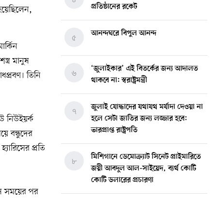
প্রতিষ্ঠানের রকেট
 হয়েছিলেন,
আনন্দঘরে বিপুল আনন্দ
৫
র্কিন
ত্র মানুষ
‘জুলাইকার’ এই বিতর্কের জন্য আদালত
৬
াধপ্রবণ। তিনি
থাকবে না: স্বরাষ্ট্রমন্ত্রী
জুলাই যোদ্ধাদের যথাযথ মর্যাদা দেওয়া না
৭
উ নিউইয়র্ক
হলে সেটা জাতির জন্য লজ্জার হবে:
ভারপ্রাপ্ত রাষ্ট্রপতি
 বন্ধুদের
যারিসের প্রতি
মিশিগানে ডেমোক্র্যাট সিনেট প্রাইমারিতে
৮
জয়ী আবদুল আল-সাইয়েদ, ব্যর্থ কোটি
কোটি ডলারের প্রচারণা
েষ সময়ের পর
মিশিগানে দক্ষিণ সুরমা ওয়েলফেয়ার
৯