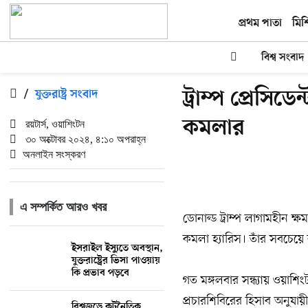
প্রথম পাতা
মিশ
বিশ্ব সংবাদ
ট্রাম্প প্রেসি
/
যুক্তরাষ্ট্র সংবাদ
কমলার
রয়টার্স, ওয়াশিংটন
৩০ অক্টোবর ২০২৪, ৪:১০ অপরাহ্ন
অনলাইন সংস্করণ
এ সম্পর্কিত আরও খবর
ডোনাল্ড ট্রাম্প লাগামহীন ক্ষম
কমলা হ্যারিস। তাঁর সবচেয়ে 
ইসরাইল ইস্যুতে অবস্থান,
যুক্তরাষ্ট্রের ভিসা পাওয়ায়
কি প্রভাব পড়বে
গত মঙ্গলবার সন্ধ্যায় ওয়া
প্রচারশিবিরের হিসাব অনুযায়
বিশ্বজুড়ে কূটনৈতিক