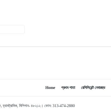
শেখ হাসিনার সঙ্গে সংবাদ সম্মেলনে
১৫
থাকছেন সাকিব আল হাসান
যুক্তরাষ্ট্রকে ছাড়ে বাধ্য করতে কোন কৌশলে
১৬
ওয়াশিংটনের ওপর চাপ বাড়াচ্ছে ইরান
ট্রাম্প অর্গানাইজেশনের হিসাব বন্ধের কারণ
১৭
জানাল ক্যাপিটাল ওয়ান
মুক্তিযোদ্ধাদের তালিকা তৈরিতে
১৮
সহযোগিতায় আগ্রহী যুক্তরাষ্ট্র
নিউইয়র্কে বড়লেখাবাসীর মিলনমেলা
১৯
Home
প্রথম পাতা
রেসিলিয়েন্ট নেবারহুড
বড়লেখা সামাজিক ও সাংস্কৃতিক সমিতির
বার্ষিক বনভোজন
লব্রুক, হ্যামট্রামিক, মিশিগান- ৪৮২১২। ফোন: 313-474-2880