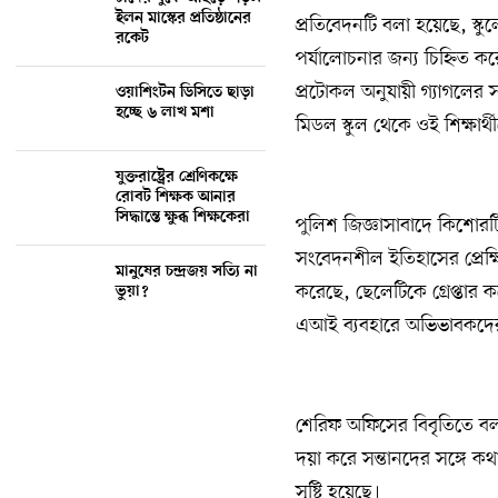
ইলন মাস্কের প্রতিষ্ঠানের
প্রতিবেদনটি বলা হয়েছে, স্কু
রকেট
পর্যালোচনার জন্য চিহ্নিত কর
প্রটোকল অনুযায়ী গ্যাগলের সত
ওয়াশিংটন ডিসিতে ছাড়া
হচ্ছে ৬ লাখ মশা
মিডল স্কুল থেকে ওই শিক্ষার
যুক্তরাষ্ট্রের শ্রেণিকক্ষে
রোবট শিক্ষক আনার
সিদ্ধান্তে ক্ষুব্ধ শিক্ষকেরা
পুলিশ জিজ্ঞাসাবাদে কিশোরটি 
সংবেদনশীল ইতিহাসের প্রেক্
মানুষের চন্দ্রজয় সত্যি না
করেছে, ছেলেটিকে গ্রেপ্তার
ভুয়া?
এআই ব্যবহারে অভিভাবকদের 
শেরিফ অফিসের বিবৃতিতে বলা
দয়া করে সন্তানদের সঙ্গে কথ
সৃষ্টি হয়েছে।