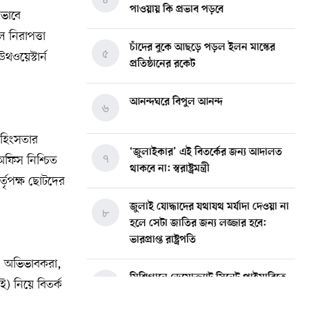
পাওয়ায় কি প্রভাব পড়বে
কভাবে
 নিরাপত্তা
চাঁদের বুকে আছড়ে পড়ল ইলন মাস্কের
৫
থওয়েস্টার্ন
প্রতিষ্ঠানের রকেট
আনন্দঘরে বিপুল আনন্দ
৬
 সহিংসতার
‘জুলাইকার’ এই বিতর্কের জন্য আদালত
৭
অফিস নিশ্চিত
থাকবে না: স্বরাষ্ট্রমন্ত্রী
্তৃপক্ষ ছোটদের
জুলাই যোদ্ধাদের যথাযথ মর্যাদা দেওয়া না
৮
হলে সেটা জাতির জন্য লজ্জার হবে:
ভারপ্রাপ্ত রাষ্ট্রপতি
ে। অভিভাবকরা,
মিশিগানে ডেমোক্র্যাট সিনেট প্রাইমারিতে
৯
ই) নিয়ে বিতর্ক
জয়ী আবদুল আল-সাইয়েদ, ব্যর্থ কোটি