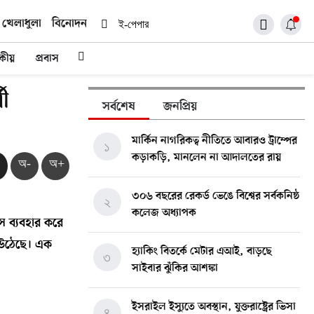
খেলাধুলা
বিনোদন
ই-পেপার
দকীয়
প্রবাস
থী
সর্বশেষ
জনপ্রিয়
মার্কিন নাগরিকত্ব নীতিতে আবারও ট্রাম্পের
১
কড়াকড়ি, মানলেন না আদালতের রায়
অ-
অ+
৩০৬ বছরের রেকর্ড ভেঙে বিশ্বের সর্বকনিষ্ঠ
২
কলেজ অধ্যাপক
াইস ব্যবহার করে
 উঠেছে। এক
হ্যাকিং বিতর্কে মেটার এআই, বাড়ছে
৩
সাইবার ঝুঁকির আশঙ্কা
ইসরাইল ইস্যুতে অবস্থান, যুক্তরাষ্ট্রের ভিসা
৪