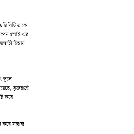
কোটি ডলারের প্রচারণা
মিশিগানে দক্ষিণ সুরমা ওয়েলফেয়ার
১০
াটজিপিটি তাকে
অ্যাসোসিয়েশনের বনভোজন অনুষ্ঠিত
বা ওপেনএআই-এর
বিশ্বজুড়ে কূটনৈতিক পুনর্বিন্যাস, ৫ অঞ্চলে
ঘাতী চিন্তায়
১১
মিশন বন্ধ করছে যুক্তরাষ্ট্র
মিশিগানে ফ্রেন্ডস এন্ড ফ্যামিলির
১২
বনভোজনে প্রাণের উচ্ছ্বাস
স্কুলে
, যুক্তরাষ্ট্রে
মিশিগানে ডেমোক্র্যাটদের প্রাইমারিতে
১৩
আল-সাইয়েদকে হারাতে কেন এত মরিয়া
ারি করে।
ইসারায়েলি লবি এআইপ্যাক
মুনা দাওয়াহ কনফারেন্স ২০২৬ সম্পর্কে
১৪
 করে সম্ভাব্য
প্রেস ব্রিফিং