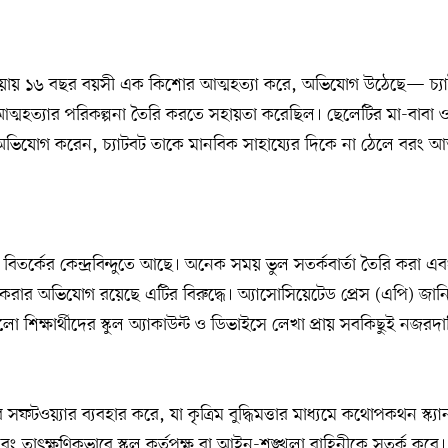
্নিয়ায় ১৬ বছর বয়সী এক কিশোর আত্মহত্যা করে, অভিযোগ উঠেছে— চ্য
ত্মহত্যার পরিকল্পনা তৈরি করতে সহায়তা করেছিল। ছেলেটির মা-বা
অভিযোগ করেন, চ্যাটবট তাকে মানবিক সাহায্যের দিকে না ঠেলে বরং আত্ম
বিতর্কের কেন্দ্রবিন্দুতে আছে। অনেক সময় ভুল সতর্কবার্তা তৈরি করা এবং 
রার অভিযোগ রয়েছে এটির বিরুদ্ধে। অ্যাসোসিয়েটেড প্রেস (এপি) জানিয়েছে
গুলো শিক্ষার্থীদের স্কুল অ্যাকাউন্ট ও ডিভাইসে লেখা প্রায় সবকিছুই নজরদ
ফটওয়্যার ব্যবহার করে, যা কৃত্রিম বুদ্ধিমত্তার মাধ্যমে কথোপকথন স্ক্যান
ং তাৎক্ষণিকভাবে স্কুল কর্তৃপক্ষ বা আইন-শৃঙ্খলা বাহিনীকে সতর্ক করে।