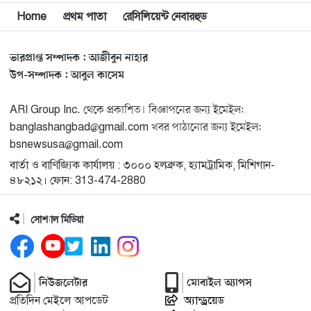
বিশ্বজুড়ে কূটনৈতিক পুনর্বিন্যাস, ৫ অঞ্চলে মিশন বন্ধ করছে
Home
প্রথম পাতা
রেসিলিয়েন্ট নেবারহুড
১২
যুক্তরাষ্ট্র
ভারপ্রাপ্ত সম্পাদক : আজীবুন নাহার
মিশিগানে ফ্রেন্ডস এন্ড ফ্যামিলির বনভোজনে প্রাণের উচ্ছ্বাস
১৩
উপ-সম্পাদক : আবুল কাসেম
ARI Group Inc. থেকে প্রকাশিত। বিজ্ঞাপনের জন্য ইমেইল:
মিশিগানে ডেমোক্র্যাটদের প্রাইমারিতে আল-সাইয়েদকে হারাতে
১৪
banglashangbad@gmail.com খবর পাঠানোর জন্য ইমেইল:
কেন এত মরিয়া ইসারায়েলি লবি এআইপ্যাক
bsnewsusa@gmail.com
বার্তা ও বাণিজ্যিক কার্যালয় : ৩০০০ হলব্রুক, হ্যামট্রামিক, মিশিগান-
মুনা দাওয়াহ কনফারেন্স ২০২৬ সম্পর্কে প্রেস ব্রিফিং
১৫
৪৮২১২। ফোন: 313-474-2880
সোশ্যাল মিডিয়া
শেখ হাসিনার সঙ্গে সংবাদ সম্মেলনে থাকছেন সাকিব আল
১৬
হাসান
যুক্তরাষ্ট্রকে ছাড়ে বাধ্য করতে কোন কৌশলে ওয়াশিংটনের ওপর
নিউজলেটার
মোবাইল অ্যাপস
১৭
চাপ বাড়াচ্ছে ইরান
প্রতিদিন মেইলে আপডেট
অ্যান্ড্রয়েড