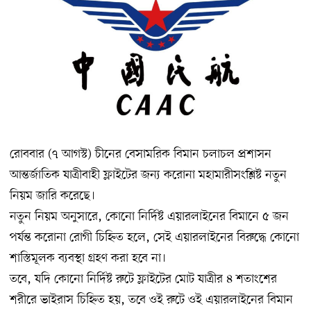
রোববার (৭ আগস্ট) চীনের বেসামরিক বিমান চলাচল প্রশাসন
আন্তর্জাতিক যাত্রীবাহী ফ্লাইটের জন্য করোনা মহামারীসংশ্লিষ্ট নতুন
নিয়ম জারি করেছে।
নতুন নিয়ম অনুসারে, কোনো নির্দিষ্ট এয়ারলাইনের বিমানে ৫ জন
পর্যন্ত করোনা রোগী চিহ্নিত হলে, সেই এয়ারলাইনের বিরুদ্ধে কোনো
শাস্তিমূলক ব্যবস্থা গ্রহণ করা হবে না।
তবে, যদি কোনো নির্দিষ্ট রুটে ফ্লাইটের মোট যাত্রীর ৪ শতাংশের
শরীরে ভাইরাস চিহ্নিত হয়, তবে ওই রুটে ওই এয়ারলাইনের বিমান