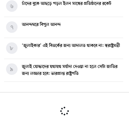
চাঁদের বুকে আছড়ে পড়ল ইলন মাস্কের প্রতিষ্ঠানের রকেট
৬
আনন্দঘরে বিপুল আনন্দ
৭
‘জুলাইকার’ এই বিতর্কের জন্য আদালত থাকবে না: স্বরাষ্ট্রমন্ত্রী
৮
জুলাই যোদ্ধাদের যথাযথ মর্যাদা দেওয়া না হলে সেটা জাতির
৯
জন্য লজ্জার হবে: ভারপ্রাপ্ত রাষ্ট্রপতি
মিশিগানে ডেমোক্র্যাট সিনেট প্রাইমারিতে জয়ী আবদুল আল-
১০
সাইয়েদ, ব্যর্থ কোটি কোটি ডলারের প্রচারণা
মিশিগানে দক্ষিণ সুরমা ওয়েলফেয়ার অ্যাসোসিয়েশনের
১১
বনভোজন অনুষ্ঠিত