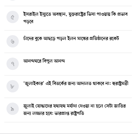
ইসরাইল ইস্যুতে অবস্থান, যুক্তরাষ্ট্রের ভিসা পাওয়ায় কি প্রভাব
৫
পড়বে
চাঁদের বুকে আছড়ে পড়ল ইলন মাস্কের প্রতিষ্ঠানের রকেট
৬
আনন্দঘরে বিপুল আনন্দ
৭
‘জুলাইকার’ এই বিতর্কের জন্য আদালত থাকবে না: স্বরাষ্ট্রমন্ত্রী
৮
জুলাই যোদ্ধাদের যথাযথ মর্যাদা দেওয়া না হলে সেটা জাতির
৯
জন্য লজ্জার হবে: ভারপ্রাপ্ত রাষ্ট্রপতি
মিশিগানে ডেমোক্র্যাট সিনেট প্রাইমারিতে জয়ী আবদুল আল-
১০