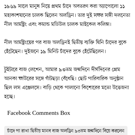
১৯৬৯ ‍সালে মানুষ নিয়ে প্রথম চাঁদে অবতরণ করা অ্যাপোলো ১১
মহাকাশযানের চালক ছিলেন অলড্রিন। তার দুই সফর সঙ্গী দলনেতা
নীল আর্মস্ট্রং এবং কমান্ড মডিউল চালক মাইকেল কলিন্স।
নীল আর্মস্ট্রংয়ের পর বাজ অলড্রিনই দ্বিতীয় ব্যক্তি যিনি চাঁদের বুকে
হেঁটেছেন। দুইজনে ১৯ মিনিট চাঁদের বুকে হেঁটেছিলেন।
টুইটারে বাজ লেখেন, আমার ৯৩তম জন্মদিনে দীর্ঘদিনের প্রেম
আনকা ফাউরের সঙ্গে গাঁটছড়া বেঁধেছি। ছোট পারিবারিক অনুষ্ঠান
ছিল লস এঞ্জেলসে। বাড়ি থেকে পালানো কিশোরের মতো উত্তেজনা
হচ্ছে।
Facebook Comments Box
চাঁদে পা রাখা দ্বিতীয় মানব বাজ অলড্রিন ৯৩তম জন্মদিনে বিয়ে করলেন