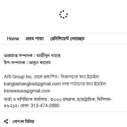
সাইয়েদ, ব্যর্থ কোটি কোটি ডলারের প্রচারণা
মিশিগানে দক্ষিণ সুরমা ওয়েলফেয়ার অ্যাসোসিয়েশনের
১১
বনভোজন অনুষ্ঠিত
বিশ্বজুড়ে কূটনৈতিক পুনর্বিন্যাস, ৫ অঞ্চলে মিশন বন্ধ করছে
Home
প্রথম পাতা
রেসিলিয়েন্ট নেবারহুড
১২
যুক্তরাষ্ট্র
ভারপ্রাপ্ত সম্পাদক : আজীবুন নাহার
মিশিগানে ফ্রেন্ডস এন্ড ফ্যামিলির বনভোজনে প্রাণের উচ্ছ্বাস
১৩
উপ-সম্পাদক : আবুল কাসেম
ARI Group Inc. থেকে প্রকাশিত। বিজ্ঞাপনের জন্য ইমেইল:
মিশিগানে ডেমোক্র্যাটদের প্রাইমারিতে আল-সাইয়েদকে হারাতে
১৪
banglashangbad@gmail.com খবর পাঠানোর জন্য ইমেইল:
কেন এত মরিয়া ইসারায়েলি লবি এআইপ্যাক
bsnewsusa@gmail.com
বার্তা ও বাণিজ্যিক কার্যালয় : ৩০০০ হলব্রুক, হ্যামট্রামিক, মিশিগান-
মুনা দাওয়াহ কনফারেন্স ২০২৬ সম্পর্কে প্রেস ব্রিফিং
১৫
৪৮২১২। ফোন: 313-474-2880
সোশ্যাল মিডিয়া
শেখ হাসিনার সঙ্গে সংবাদ সম্মেলনে থাকছেন সাকিব আল
১৬