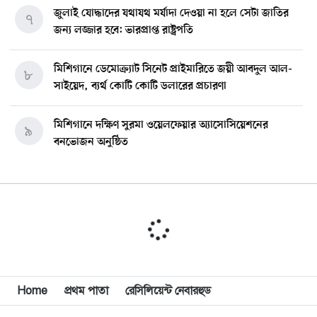
জুলাই যোদ্ধাদের যথাযথ মর্যাদা দেওয়া না হলে সেটা জাতির
৭
জন্য লজ্জার হবে: ভারপ্রাপ্ত রাষ্ট্রপতি
মিশিগানে ডেমোক্র্যাট সিনেট প্রাইমারিতে জয়ী আবদুল আল-
৮
সাইয়েদ, ব্যর্থ কোটি কোটি ডলারের প্রচারণা
মিশিগানে দক্ষিণ সুরমা ওয়েলফেয়ার অ্যাসোসিয়েশনের
৯
বনভোজন অনুষ্ঠিত
বিশ্বজুড়ে কূটনৈতিক পুনর্বিন্যাস, ৫ অঞ্চলে মিশন বন্ধ করছে
১০
যুক্তরাষ্ট্র
মিশিগানে ফ্রেন্ডস এন্ড ফ্যামিলির বনভোজনে প্রাণের উচ্ছ্বাস
১১
মিশিগানে ডেমোক্র্যাটদের প্রাইমারিতে আল-সাইয়েদকে হারাতে
Home
প্রথম পাতা
রেসিলিয়েন্ট নেবারহুড
১২
কেন এত মরিয়া ইসারায়েলি লবি এআইপ্যাক