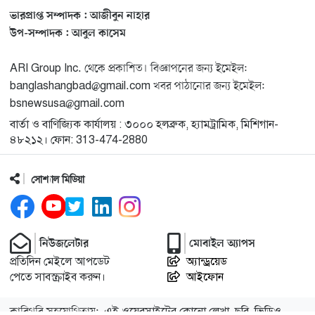
ভারপ্রাপ্ত সম্পাদক : আজীবুন নাহার
মুনা দাওয়াহ কনফারেন্স ২০২৬ সম্পর্কে প্রেস ব্রিফিং
১৩
উপ-সম্পাদক : আবুল কাসেম
ARI Group Inc. থেকে প্রকাশিত। বিজ্ঞাপনের জন্য ইমেইল:
শেখ হাসিনার সঙ্গে সংবাদ সম্মেলনে থাকছেন সাকিব আল
১৪
banglashangbad@gmail.com খবর পাঠানোর জন্য ইমেইল:
হাসান
bsnewsusa@gmail.com
বার্তা ও বাণিজ্যিক কার্যালয় : ৩০০০ হলব্রুক, হ্যামট্রামিক, মিশিগান-
যুক্তরাষ্ট্রকে ছাড়ে বাধ্য করতে কোন কৌশলে ওয়াশিংটনের ওপর
১৫
৪৮২১২। ফোন: 313-474-2880
চাপ বাড়াচ্ছে ইরান
সোশ্যাল মিডিয়া
ট্রাম্প অর্গানাইজেশনের হিসাব বন্ধের কারণ জানাল ক্যাপিটাল
১৬
ওয়ান
নিউজলেটার
মোবাইল অ্যাপস
মুক্তিযোদ্ধাদের তালিকা তৈরিতে সহযোগিতায় আগ্রহী যুক্তরাষ্ট্র
১৭
প্রতিদিন মেইলে আপডেট
অ্যান্ড্রয়েড
পেতে সাবস্ক্রাইব করুন।
আইফোন
নিউইয়র্কে বড়লেখাবাসীর মিলনমেলা বড়লেখা সামাজিক ও
১৮
কারিগরি সহযোগিতায়:
এই ওয়েবসাইটের কোনো লেখা, ছবি, ভিডিও
সাংস্কৃতিক সমিতির বার্ষিক বনভোজন