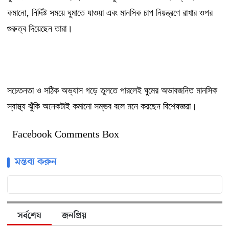
,
কমানো
নির্দিষ্ট
সময়ে
ঘুমাতে
যাওয়া
এবং
মানসিক
চাপ
নিয়ন্ত্রণে
রাখার
ওপর
গুরুত্ব
দিয়েছেন
তারা।
সচেতনতা
ও
সঠিক
অভ্যাস
গড়ে
তুলতে
পারলেই
ঘুমের
অভাবজনিত
মানসিক
স্বাস্থ্য
ঝুঁকি
অনেকটাই
কমানো
সম্ভব
বলে
মনে
করছেন
বিশেষজ্ঞরা।
Facebook Comments Box
মন্তব্য করুন
সর্বশেষ
জনপ্রিয়