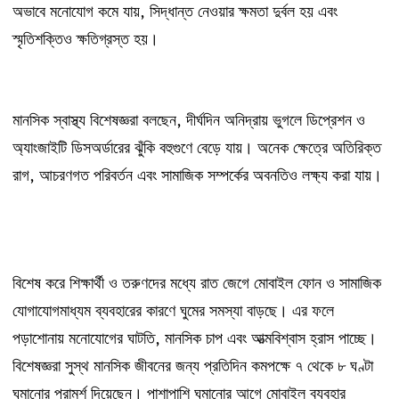
,
অভাবে
মনোযোগ
কমে
যায়
সিদ্ধান্ত
নেওয়ার
ক্ষমতা
দুর্বল
হয়
এবং
স্মৃতিশক্তিও
ক্ষতিগ্রস্ত
হয়।
,
মানসিক
স্বাস্থ্য
বিশেষজ্ঞরা
বলছেন
দীর্ঘদিন
অনিদ্রায়
ভুগলে
ডিপ্রেশন
ও
অ্যাংজাইটি
ডিসঅর্ডারের
ঝুঁকি
বহুগুণে
বেড়ে
যায়।
অনেক
ক্ষেত্রে
অতিরিক্ত
,
রাগ
আচরণগত
পরিবর্তন
এবং
সামাজিক
সম্পর্কের
অবনতিও
লক্ষ্য
করা
যায়।
বিশেষ
করে
শিক্ষার্থী
ও
তরুণদের
মধ্যে
রাত
জেগে
মোবাইল
ফোন
ও
সামাজিক
যোগাযোগমাধ্যম
ব্যবহারের
কারণে
ঘুমের
সমস্যা
বাড়ছে।
এর
ফলে
,
পড়াশোনায়
মনোযোগের
ঘাটতি
মানসিক
চাপ
এবং
আত্মবিশ্বাস
হ্রাস
পাচ্ছে।
বিশেষজ্ঞরা
সুস্থ
মানসিক
জীবনের
জন্য
প্রতিদিন
কমপক্ষে
৭
থেকে
৮
ঘণ্টা
ঘুমানোর
পরামর্শ
দিয়েছেন।
পাশাপাশি
ঘুমানোর
আগে
মোবাইল
ব্যবহার