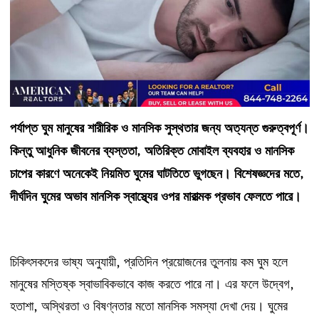
পর্যাপ্ত
ঘুম
মানুষের
শারীরিক
ও
মানসিক
সুস্থতার
জন্য
অত্যন্ত
গুরুত্বপূর্ণ।
কিন্তু
আধুনিক
জীবনের
ব্যস্ততা
অতিরিক্ত
মোবাইল
ব্যবহার
ও
মানসিক
,
চাপের
কারণে
অনেকেই
নিয়মিত
ঘুমের
ঘাটতিতে
ভুগছেন।
বিশেষজ্ঞদের
মতে
,
দীর্ঘদিন
ঘুমের
অভাব
মানসিক
স্বাস্থ্যের
ওপর
মারাত্মক
প্রভাব
ফেলতে
পারে।
,
চিকিৎসকদের
ভাষ্য
অনুযায়ী
প্রতিদিন
প্রয়োজনের
তুলনায়
কম
ঘুম
হলে
,
মানুষের
মস্তিষ্ক
স্বাভাবিকভাবে
কাজ
করতে
পারে
না।
এর
ফলে
উদ্বেগ
,
হতাশা
অস্থিরতা
ও
বিষণ্নতার
মতো
মানসিক
সমস্যা
দেখা
দেয়।
ঘুমের