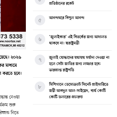
প্রতিষ্ঠানের রকেট
আনন্দঘরে বিপুল আনন্দ
৫
‘জুলাইকার’ এই বিতর্কের জন্য আদালত
৬
থাকবে না: স্বরাষ্ট্রমন্ত্রী
 দিয়েছে। ২০২৬
জুলাই যোদ্ধাদের যথাযথ মর্যাদা দেওয়া না
৭
হলে সেটা জাতির জন্য লজ্জার হবে:
র মাধ্যমে
ভারপ্রাপ্ত রাষ্ট্রপতি
রহণ করতে হবে।
মিশিগানে ডেমোক্র্যাট সিনেট প্রাইমারিতে
৮
জয়ী আবদুল আল-সাইয়েদ, ব্যর্থ কোটি
ধান্ত নেওয়া
কোটি ডলারের প্রচারণা
ক্রম শুরু
মিশিগানে দক্ষিণ সুরমা ওয়েলফেয়ার
িফান্ড নিতে
৯