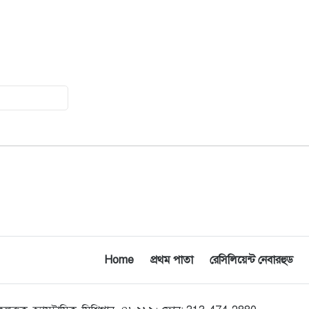
যুক্তরাষ্ট্রকে ছাড়ে বাধ্য করতে কোন কৌশলে
১৫
ওয়াশিংটনের ওপর চাপ বাড়াচ্ছে ইরান
ট্রাম্প অর্গানাইজেশনের হিসাব বন্ধের কারণ
১৬
জানাল ক্যাপিটাল ওয়ান
মুক্তিযোদ্ধাদের তালিকা তৈরিতে
১৭
সহযোগিতায় আগ্রহী যুক্তরাষ্ট্র
নিউইয়র্কে বড়লেখাবাসীর মিলনমেলা
১৮
বড়লেখা সামাজিক ও সাংস্কৃতিক সমিতির
বার্ষিক বনভোজন
ওয়াশিংটন ডিসিতে ছাড়া হচ্ছে ৬ লাখ মশা
১৯
Home
প্রথম পাতা
রেসিলিয়েন্ট নেবারহুড
যুক্তরাষ্ট্রের শ্রেণিকক্ষে রোবট শিক্ষক আনার