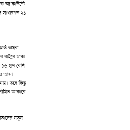
অ্যাসোসিয়েশনের বনভোজন অনুষ্ঠিত
ংক অ্যাকাউন্টে
লে সাধারণত ২১
বিশ্বজুড়ে কূটনৈতিক পুনর্বিন্যাস, ৫ অঞ্চলে
১০
মিশন বন্ধ করছে যুক্তরাষ্ট্র
মিশিগানে ফ্রেন্ডস এন্ড ফ্যামিলির
১১
বনভোজনে প্রাণের উচ্ছ্বাস
অথবা
কার্ড
ার বাইরে থাকা
মিশিগানে ডেমোক্র্যাটদের প্রাইমারিতে
১২
 ১৬ গুণ বেশি
আল-সাইয়েদকে হারাতে কেন এত মরিয়া
সরে আসা
ইসারায়েলি লবি এআইপ্যাক
মায়। তবে কিছু
ে সীমিত আকারে
মুনা দাওয়াহ কনফারেন্স ২০২৬ সম্পর্কে
১৩
প্রেস ব্রিফিং
শেখ হাসিনার সঙ্গে সংবাদ সম্মেলনে
১৪
দাতাদের নতুন
থাকছেন সাকিব আল হাসান