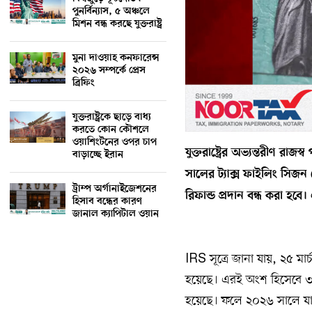
পুনর্বিন্যাস, ৫ অঞ্চলে
মিশন বন্ধ করছে যুক্তরাষ্ট্র
মুনা দাওয়াহ কনফারেন্স
২০২৬ সম্পর্কে প্রেস
ব্রিফিং
যুক্তরাষ্ট্রকে ছাড়ে বাধ্য
করতে কোন কৌশলে
ওয়াশিংটনের ওপর চাপ
যুক্তরাষ্ট্রের অভ্যন্তরীণ রা
বাড়াচ্ছে ইরান
সালের ট্যাক্স ফাইলিং সি
ট্রাম্প অর্গানাইজেশনের
রিফান্ড প্রদান বন্ধ করা হব
হিসাব বন্ধের কারণ
জানাল ক্যাপিটাল ওয়ান
IRS সূত্রে জানা যায়, ২৫ মা
হয়েছে। এরই অংশ হিসেবে ৩০ স
হয়েছে। ফলে ২০২৬ সালে যারা