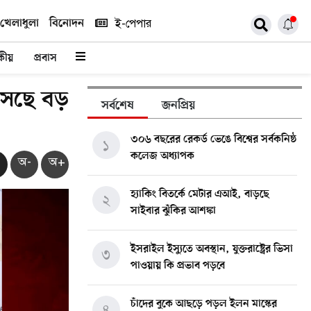
খেলাধুলা
বিনোদন
ই-পেপার
কীয়
প্রবাস
আসছে বড়
সর্বশেষ
জনপ্রিয়
৩০৬ বছরের রেকর্ড ভেঙে বিশ্বের সর্বকনিষ্ঠ
১
কলেজ অধ্যাপক
অ-
অ+
হ্যাকিং বিতর্কে মেটার এআই, বাড়ছে
২
সাইবার ঝুঁকির আশঙ্কা
ইসরাইল ইস্যুতে অবস্থান, যুক্তরাষ্ট্রের ভিসা
৩
পাওয়ায় কি প্রভাব পড়বে
চাঁদের বুকে আছড়ে পড়ল ইলন মাস্কের
৪