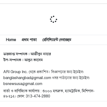
বিশ্বজুড়ে কূটনৈতিক পুনর্বিন্যাস, ৫ অঞ্চলে মিশন বন্ধ করছে
১০
যুক্তরাষ্ট্র
মিশিগানে ফ্রেন্ডস এন্ড ফ্যামিলির বনভোজনে প্রাণের উচ্ছ্বাস
১১
মিশিগানে ডেমোক্র্যাটদের প্রাইমারিতে আল-সাইয়েদকে হারাতে
Home
প্রথম পাতা
রেসিলিয়েন্ট নেবারহুড
১২
কেন এত মরিয়া ইসারায়েলি লবি এআইপ্যাক
ভারপ্রাপ্ত সম্পাদক : আজীবুন নাহার
মুনা দাওয়াহ কনফারেন্স ২০২৬ সম্পর্কে প্রেস ব্রিফিং
১৩
উপ-সম্পাদক : আবুল কাসেম
ARI Group Inc. থেকে প্রকাশিত। বিজ্ঞাপনের জন্য ইমেইল:
শেখ হাসিনার সঙ্গে সংবাদ সম্মেলনে থাকছেন সাকিব আল
১৪
banglashangbad@gmail.com খবর পাঠানোর জন্য ইমেইল:
হাসান
bsnewsusa@gmail.com
বার্তা ও বাণিজ্যিক কার্যালয় : ৩০০০ হলব্রুক, হ্যামট্রামিক, মিশিগান-
যুক্তরাষ্ট্রকে ছাড়ে বাধ্য করতে কোন কৌশলে ওয়াশিংটনের ওপর
১৫
৪৮২১২। ফোন: 313-474-2880
চাপ বাড়াচ্ছে ইরান