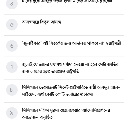
চাঁদের বুকে আছড়ে পড়ল ইলন মাস্কের প্রতিষ্ঠানের রকেট
৪
আনন্দঘরে বিপুল আনন্দ
৫
‘জুলাইকার’ এই বিতর্কের জন্য আদালত থাকবে না: স্বরাষ্ট্রমন্ত্রী
৬
জুলাই যোদ্ধাদের যথাযথ মর্যাদা দেওয়া না হলে সেটা জাতির
৭
জন্য লজ্জার হবে: ভারপ্রাপ্ত রাষ্ট্রপতি
মিশিগানে ডেমোক্র্যাট সিনেট প্রাইমারিতে জয়ী আবদুল আল-
৮
সাইয়েদ, ব্যর্থ কোটি কোটি ডলারের প্রচারণা
মিশিগানে দক্ষিণ সুরমা ওয়েলফেয়ার অ্যাসোসিয়েশনের
৯
বনভোজন অনুষ্ঠিত