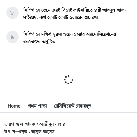
মিশিগানে ডেমোক্র্যাট সিনেট প্রাইমারিতে জয়ী আবদুল আল-
৮
সাইয়েদ, ব্যর্থ কোটি কোটি ডলারের প্রচারণা
মিশিগানে দক্ষিণ সুরমা ওয়েলফেয়ার অ্যাসোসিয়েশনের
৯
বনভোজন অনুষ্ঠিত
বিশ্বজুড়ে কূটনৈতিক পুনর্বিন্যাস, ৫ অঞ্চলে মিশন বন্ধ করছে
১০
যুক্তরাষ্ট্র
মিশিগানে ফ্রেন্ডস এন্ড ফ্যামিলির বনভোজনে প্রাণের উচ্ছ্বাস
১১
মিশিগানে ডেমোক্র্যাটদের প্রাইমারিতে আল-সাইয়েদকে হারাতে
Home
প্রথম পাতা
রেসিলিয়েন্ট নেবারহুড
১২
কেন এত মরিয়া ইসারায়েলি লবি এআইপ্যাক
ভারপ্রাপ্ত সম্পাদক : আজীবুন নাহার
মুনা দাওয়াহ কনফারেন্স ২০২৬ সম্পর্কে প্রেস ব্রিফিং
১৩
উপ-সম্পাদক : আবুল কাসেম