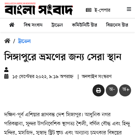
ই-পেপার
বিশ্ব সংবাদ
ট্রাভেল
কমিউনিটি স্টার
বিজনেস স্টার
/
ট্রাভেল
সিঙ্গাপুরে ভ্রমণের জন্য সেরা স্থান
১৫ সেপ্টেম্বর ২০২২, ৯:১৯ অপরাহ্ন
|
অনলাইন সংস্করণ
অ-
অ+
দক্ষিণ-পূর্ব এশিয়ার প্রাণবন্ত দেশ সিঙ্গাপুর। আধুনিক নগর
পরিকল্পনা, সুন্দর উপনিবেশিক স্থাপত্য শৈলী, বর্ণিল বৌদ্ধ এবং হিন্দু
মন্দির, মসজিদ, সুস্বাদু স্ট্রিট ফুড এবং অন্যান্য চমৎকার বিষয়ের