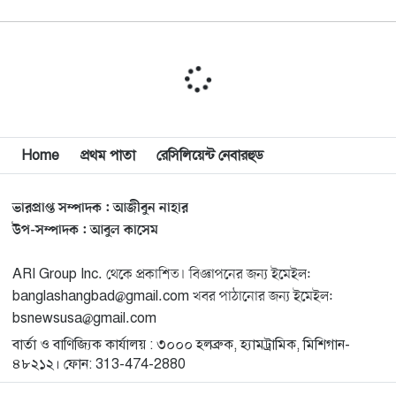
মিশিগানে ডেমোক্র্যাটদের প্রাইমারিতে আল-সাইয়েদকে হারাতে
১০
কেন এত মরিয়া ইসারায়েলি লবি এআইপ্যাক
মুনা দাওয়াহ কনফারেন্স ২০২৬ সম্পর্কে প্রেস ব্রিফিং
১১
Home
প্রথম পাতা
রেসিলিয়েন্ট নেবারহুড
শেখ হাসিনার সঙ্গে সংবাদ সম্মেলনে থাকছেন সাকিব আল
১২
হাসান
ভারপ্রাপ্ত সম্পাদক : আজীবুন নাহার
যুক্তরাষ্ট্রকে ছাড়ে বাধ্য করতে কোন কৌশলে ওয়াশিংটনের ওপর
উপ-সম্পাদক : আবুল কাসেম
১৩
চাপ বাড়াচ্ছে ইরান
ARI Group Inc. থেকে প্রকাশিত। বিজ্ঞাপনের জন্য ইমেইল:
banglashangbad@gmail.com খবর পাঠানোর জন্য ইমেইল:
ট্রাম্প অর্গানাইজেশনের হিসাব বন্ধের কারণ জানাল ক্যাপিটাল
১৪
bsnewsusa@gmail.com
ওয়ান
বার্তা ও বাণিজ্যিক কার্যালয় : ৩০০০ হলব্রুক, হ্যামট্রামিক, মিশিগান-
৪৮২১২। ফোন: 313-474-2880
মুক্তিযোদ্ধাদের তালিকা তৈরিতে সহযোগিতায় আগ্রহী যুক্তরাষ্ট্র
১৫