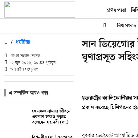
প্রথম পাতা
মিশ
বিশ্ব সংবাদ
সান ডিয়েগোর ই
/
ধর্মচিন্তা
ঘৃণাপ্রসূত সহি
বাংলা সংবাদ ডেস্ক
২ জুন ২০২৬, ১০:৪৪ পূর্বাহ্ন
অনলাইন সংস্করণ
এ সম্পর্কিত আরও খবর
যুক্তরাষ্ট্রের
ক্যালিফোর্নিয়ার
স
প্রকাশ
করেছে
মিশিগানের
ইম
যে নফল নামাজ জীবনে
একবার হলেও পড়তে
বলেছেন মহানবী (সা.)
বুধবার ডেট্রয়েটে আয়োজিত এ
বিশ্বনবীর (সা.) চোখে ১২