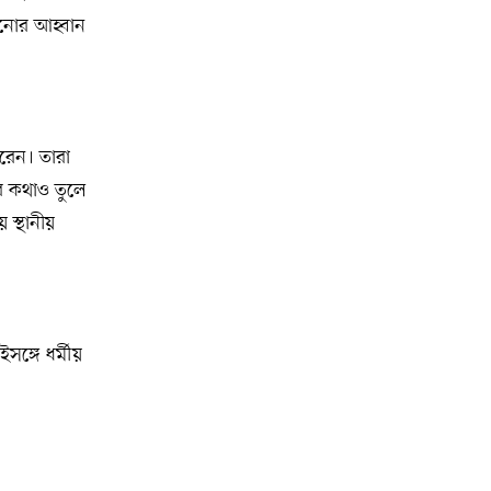
বনভোজনে প্রাণের উচ্ছ্বাস
ড়ানোর আহ্বান
মিশিগানে ডেমোক্র্যাটদের প্রাইমারিতে
১০
আল-সাইয়েদকে হারাতে কেন এত মরিয়া
ইসারায়েলি লবি এআইপ্যাক
রেন। তারা
মুনা দাওয়াহ কনফারেন্স ২০২৬ সম্পর্কে
১১
ার কথাও তুলে
প্রেস ব্রিফিং
 স্থানীয়
শেখ হাসিনার সঙ্গে সংবাদ সম্মেলনে
১২
থাকছেন সাকিব আল হাসান
যুক্তরাষ্ট্রকে ছাড়ে বাধ্য করতে কোন কৌশলে
সঙ্গে ধর্মীয়
১৩
ওয়াশিংটনের ওপর চাপ বাড়াচ্ছে ইরান
ট্রাম্প অর্গানাইজেশনের হিসাব বন্ধের কারণ
১৪
জানাল ক্যাপিটাল ওয়ান