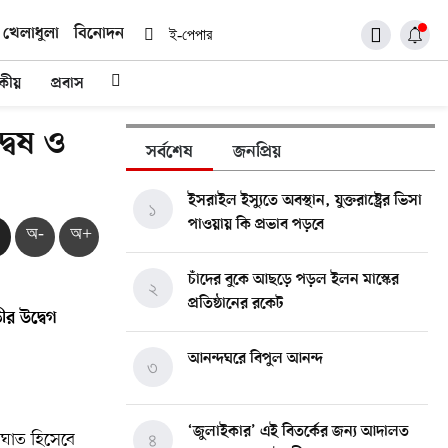
খেলাধুলা
বিনোদন
ই-পেপার
দকীয়
প্রবাস
বেষ ও
সর্বশেষ
জনপ্রিয়
ইসরাইল ইস্যুতে অবস্থান, যুক্তরাষ্ট্রের ভিসা
১
পাওয়ায় কি প্রভাব পড়বে
অ-
অ+
চাঁদের বুকে আছড়ে পড়ল ইলন মাস্কের
২
প্রতিষ্ঠানের রকেট
ীর
উদ্বেগ
আনন্দঘরে বিপুল আনন্দ
৩
‘জুলাইকার’ এই বিতর্কের জন্য আদালত
আঘাত হিসেবে
৪