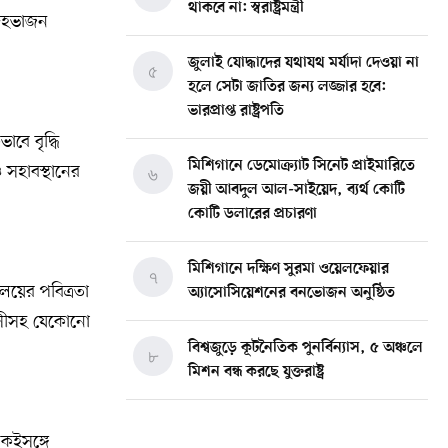
থাকবে না: স্বরাষ্ট্রমন্ত্রী
দেহভাজন
জুলাই যোদ্ধাদের যথাযথ মর্যাদা দেওয়া না
৫
হলে সেটা জাতির জন্য লজ্জার হবে:
ভারপ্রাপ্ত রাষ্ট্রপতি
বে বৃদ্ধি
মিশিগানে ডেমোক্র্যাট সিনেট প্রাইমারিতে
ও সহাবস্থানের
৬
জয়ী আবদুল আল-সাইয়েদ, ব্যর্থ কোটি
কোটি ডলারের প্রচারণা
মিশিগানে দক্ষিণ সুরমা ওয়েলফেয়ার
৭
লয়ের পবিত্রতা
অ্যাসোসিয়েশনের বনভোজন অনুষ্ঠিত
িবাসীসহ যেকোনো
বিশ্বজুড়ে কূটনৈতিক পুনর্বিন্যাস, ৫ অঞ্চলে
৮
মিশন বন্ধ করছে যুক্তরাষ্ট্র
মিশিগানে ফ্রেন্ডস এন্ড ফ্যামিলির
৯
কইসঙ্গে