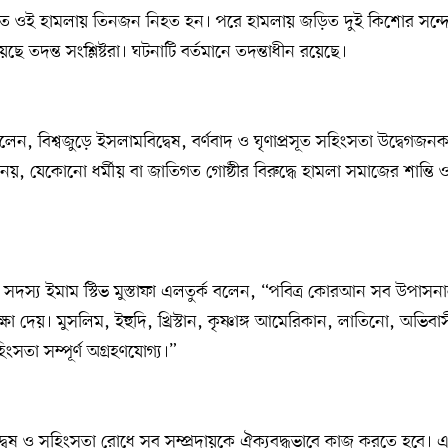
ঘটিত ওই হামলায় তিনজন নিহত হন। পরে হামলায় জড়িত দুই কিশোর সন্
ে তদন্ত সংশ্লিষ্টরা। ঘটনাটি বর্তমানে তদন্তাধীন রয়েছে।
, বিশ্বজুড়ে ইসলামবিদ্বেষ, বর্ণবাদ ও ঘৃণাপ্রসূত সহিংসতা উদ্বেগজনকভা
ায় নয়, যেকোনো ধর্মীয় বা জাতিগত গোষ্ঠীর বিরুদ্ধে হামলা সমাজের শান্তি 
 সদস্য ইমাম স্টিভ মুস্তাফা এলতুর্ক বলেন, “পবিত্র কোরআন সব উপাসনা
্ষা দেয়। মুসলিম, ইহুদি, খ্রিস্টান, কৃষ্ণাঙ্গ আমেরিকান, লাতিনো, অভ
হিংসতা সম্পূর্ণ অগ্রহণযোগ্য।”
্বেষ ও সহিংসতা রোধে সব সম্প্রদায়কে ঐক্যবদ্ধভাবে কাজ করতে হবে। এ