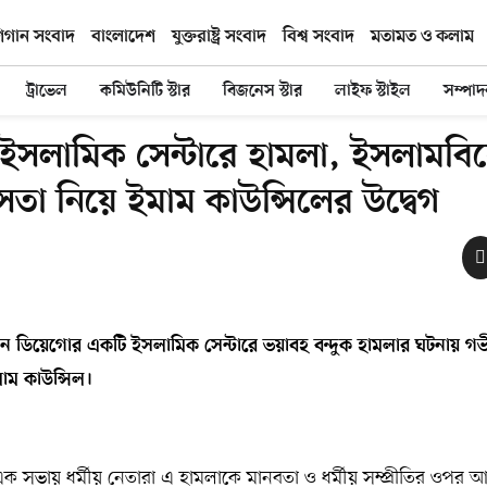
িগান সংবাদ
বাংলাদেশ
যুক্তরাষ্ট্র সংবাদ
বিশ্ব সংবাদ
মতামত ও কলাম
ট্রাভেল
কমিউনিটি স্টার
বিজনেস স্টার
লাইফ স্টাইল
সম্পা
সলামিক সেন্টারে হামলা, ইসলামবিদ্
ংসতা নিয়ে ইমাম কাউন্সিলের উদ্বেগ
ান
ডিয়েগোর
একটি
ইসলামিক
সেন্টারে
ভয়াবহ
বন্দুক
হামলার
ঘটনায়
গভ
াম
কাউন্সিল।
ক সভায় ধর্মীয় নেতারা এ হামলাকে মানবতা ও ধর্মীয় সম্প্রীতির ওপর 