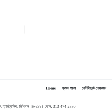
মুক্তিযোদ্ধাদের তালিকা তৈরিতে
১৫
সহযোগিতায় আগ্রহী যুক্তরাষ্ট্র
নিউইয়র্কে বড়লেখাবাসীর মিলনমেলা
১৬
বড়লেখা সামাজিক ও সাংস্কৃতিক সমিতির
বার্ষিক বনভোজন
ওয়াশিংটন ডিসিতে ছাড়া হচ্ছে ৬ লাখ মশা
১৭
যুক্তরাষ্ট্রের শ্রেণিকক্ষে রোবট শিক্ষক আনার
১৮
সিদ্ধান্তে ক্ষুব্ধ শিক্ষকেরা
Home
প্রথম পাতা
রেসিলিয়েন্ট নেবারহুড
ফিফার নতুন সভাপতি নিয়ে জল্পনা,
১৯
আলোচনার কেন্দ্রবিন্দুতে সম্ভাব্য প্রার্থীরা
লব্রুক, হ্যামট্রামিক, মিশিগান- ৪৮২১২। ফোন: 313-474-2880
ব্রাজিলের তিন বোনের সম্মিলিত বয়স