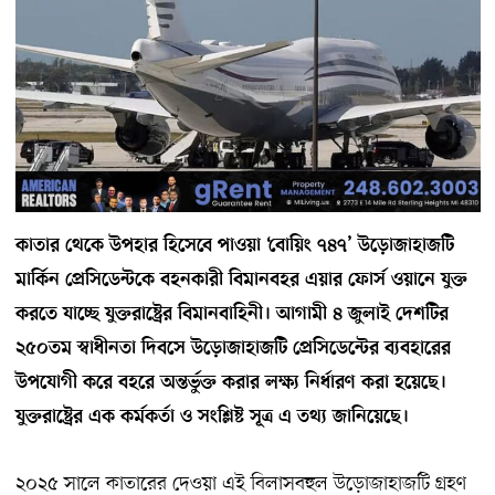
কাতার
থেকে
উপহার
হিসেবে
পাওয়া
‘
বোয়িং
৭৪৭
’
উড়োজাহাজটি
মার্কিন
প্রেসিডেন্টকে
বহনকারী
বিমানবহর
এয়ার
ফোর্স
ওয়ানে
যুক্ত
করতে
যাচ্ছে
যুক্তরাষ্ট্রের
বিমানবাহিনী।
আগামী
৪
জুলাই
দেশটির
২৫০তম
স্বাধীনতা
দিবসে
উড়োজাহাজটি
প্রেসিডেন্টের
ব্যবহারের
উপযোগী
করে
বহরে
অন্তর্ভুক্ত
করার
লক্ষ্য
নির্ধারণ
করা
হয়েছে।
যুক্তরাষ্ট্রের
এক
কর্মকর্তা
ও
সংশ্লিষ্ট
সূত্র
এ
তথ্য
জানিয়েছে।
২০২৫ সালে কাতারের দেওয়া এই বিলাসবহুল উড়োজাহাজটি গ্রহণ