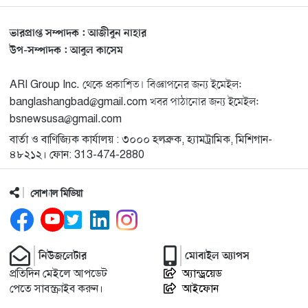
কেন এত মরিয়া ইসারায়েলি লবি এআইপ্যাক
ভারপ্রাপ্ত সম্পাদক : আজীবুন নাহার
মুনা দাওয়াহ কনফারেন্স ২০২৬ সম্পর্কে প্রেস ব্রিফিং
১৩
উপ-সম্পাদক : আবুল কাসেম
ARI Group Inc. থেকে প্রকাশিত। বিজ্ঞাপনের জন্য ইমেইল:
শেখ হাসিনার সঙ্গে সংবাদ সম্মেলনে থাকছেন সাকিব আল
১৪
banglashangbad@gmail.com খবর পাঠানোর জন্য ইমেইল:
হাসান
bsnewsusa@gmail.com
বার্তা ও বাণিজ্যিক কার্যালয় : ৩০০০ হলব্রুক, হ্যামট্রামিক, মিশিগান-
যুক্তরাষ্ট্রকে ছাড়ে বাধ্য করতে কোন কৌশলে ওয়াশিংটনের ওপর
১৫
৪৮২১২। ফোন: 313-474-2880
চাপ বাড়াচ্ছে ইরান
সোশ্যাল মিডিয়া
ট্রাম্প অর্গানাইজেশনের হিসাব বন্ধের কারণ জানাল ক্যাপিটাল
১৬
ওয়ান
নিউজলেটার
মোবাইল অ্যাপস
মুক্তিযোদ্ধাদের তালিকা তৈরিতে সহযোগিতায় আগ্রহী যুক্তরাষ্ট্র
১৭
প্রতিদিন মেইলে আপডেট
অ্যান্ড্রয়েড
পেতে সাবস্ক্রাইব করুন।
আইফোন
নিউইয়র্কে বড়লেখাবাসীর মিলনমেলা বড়লেখা সামাজিক ও