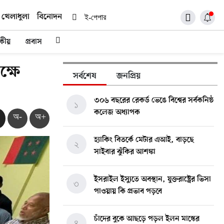
খেলাধুলা
বিনোদন
ই-পেপার
দকীয়
প্রবাস
ক্ষে
সর্বশেষ
জনপ্রিয়
৩০৬ বছরের রেকর্ড ভেঙে বিশ্বের সর্বকনিষ্ঠ
১
কলেজ অধ্যাপক
অ-
অ+
হ্যাকিং বিতর্কে মেটার এআই, বাড়ছে
২
সাইবার ঝুঁকির আশঙ্কা
ইসরাইল ইস্যুতে অবস্থান, যুক্তরাষ্ট্রের ভিসা
৩
পাওয়ায় কি প্রভাব পড়বে
চাঁদের বুকে আছড়ে পড়ল ইলন মাস্কের
৪