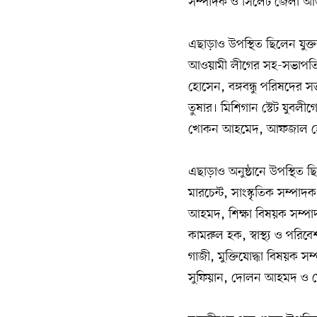
সম্পাদক ও সিলেট জেলা আওয
এছাড়াও উপস্থিত ছিলেন যুক্
আওয়ামী লীগের সহ-সভাপতি 
হোসেন, বঙ্গবন্ধু পরিষদের
তুষার। মিশিগান স্টেট যুবলী
খোকন আহমেদ, আফজাল হো
এছাড়াও অনুষ্ঠানে উপস্থিত 
মারচেন্ট, সাংস্কৃতিক সম্পা
আহমদ, শিক্ষা বিষয়ক সম্পা
কামরুল হক, স্বাস্থ্য ও প
গাজী, মুক্তিযোদ্ধা বিষয়ক
সুফিয়ান, দোলন আহমদ ও ম