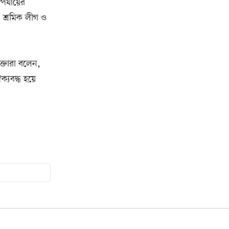
র্যায়ের
যুক্তরাষ্ট্রকে ছাড়ে বাধ্য করতে কোন কৌশলে
, শ্রমিক লীগ ও
১৫
ওয়াশিংটনের ওপর চাপ বাড়াচ্ছে ইরান
ট্রাম্প অর্গানাইজেশনের হিসাব বন্ধের কারণ
১৬
ক্তারা বলেন,
জানাল ক্যাপিটাল ওয়ান
্যবদ্ধ হয়ে
মুক্তিযোদ্ধাদের তালিকা তৈরিতে
১৭
সহযোগিতায় আগ্রহী যুক্তরাষ্ট্র
নিউইয়র্কে বড়লেখাবাসীর মিলনমেলা
১৮
বড়লেখা সামাজিক ও সাংস্কৃতিক সমিতির
বার্ষিক বনভোজন
ওয়াশিংটন ডিসিতে ছাড়া হচ্ছে ৬ লাখ মশা
১৯
যুক্তরাষ্ট্রের শ্রেণিকক্ষে রোবট শিক্ষক আনার