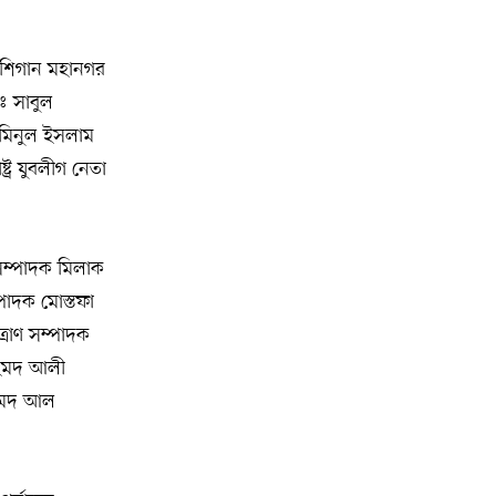
অ্যাসোসিয়েশনের বনভোজন অনুষ্ঠিত
বিশ্বজুড়ে কূটনৈতিক পুনর্বিন্যাস, ৫ অঞ্চলে
মিশিগান মহানগর
১০
মিশন বন্ধ করছে যুক্তরাষ্ট্র
ঃ সাবুল
আমিনুল ইসলাম
মিশিগানে ফ্রেন্ডস এন্ড ফ্যামিলির
১১
্র যুবলীগ নেতা
বনভোজনে প্রাণের উচ্ছ্বাস
মিশিগানে ডেমোক্র্যাটদের প্রাইমারিতে
১২
 সম্পাদক মিলাক
আল-সাইয়েদকে হারাতে কেন এত মরিয়া
ইসারায়েলি লবি এআইপ্যাক
্পাদক মোস্তফা
রাণ সম্পাদক
মুনা দাওয়াহ কনফারেন্স ২০২৬ সম্পর্কে
১৩
আহমদ আলী
প্রেস ব্রিফিং
হমেদ আল
শেখ হাসিনার সঙ্গে সংবাদ সম্মেলনে
১৪
থাকছেন সাকিব আল হাসান