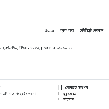
২০
সিদ্ধান্তে ক্ষুব্ধ শিক্ষকেরা
Home
প্রথম পাতা
রেসিলিয়েন্ট নেবারহুড
লব্রুক, হ্যামট্রামিক, মিশিগান- ৪৮২১২। ফোন: 313-474-2880
র
মোবাইল অ্যাপস
ডেট পেতে সাবস্ক্রাইব করুন।
অ্যান্ড্রয়েড
আইফোন