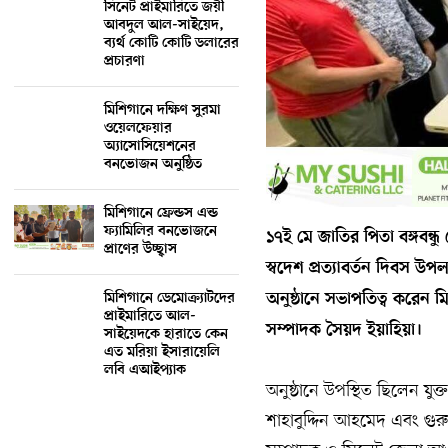
সিনেট প্রাইমারিতে জয়ী
আবদুল আল-সাইয়েদ,
ব্যর্থ কোটি কোটি ডলারের
প্রচারণা
মিশিগানে দক্ষিণ সুরমা
ওয়েলফেয়ার
অ্যাসোসিয়েশনের
বনভোজন অনুষ্ঠিত
মিশিগানে ফ্রেন্ডস এন্ড
ফ্যামিলির বনভোজনে
১৭ই মে জাতির পিতা বঙ্গবন্ধু
প্রাণের উচ্ছ্বাস
স্বদেশ প্রত্যাবর্তন দিবস উপ
অনুষ্ঠানে সভাপতিত্ব করেন
মিশিগানে ডেমোক্র্যাটদের
প্রাইমারিতে আল-
সম্পাদক সৈয়দ ইয়াহিয়া।
সাইয়েদকে হারাতে কেন
এত মরিয়া ইসারায়েলি
লবি এআইপ্যাক
অনুষ্ঠানে উপস্থিত ছিলেন যুক
শাহাবুদ্দিন আহমেদ এবং গুরুত