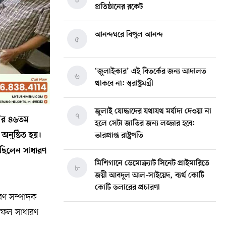
প্রতিষ্ঠানের রকেট
আনন্দঘরে বিপুল আনন্দ
৫
‘জুলাইকার’ এই বিতর্কের জন্য আদালত
৬
থাকবে না: স্বরাষ্ট্রমন্ত্রী
জুলাই যোদ্ধাদের যথাযথ মর্যাদা দেওয়া না
৭
না’র ৪৬তম
হলে সেটা জাতির জন্য লজ্জার হবে:
অনুষ্ঠিত হয়।
ভারপ্রাপ্ত রাষ্ট্রপতি
 ছিলেন সাধারণ
মিশিগানে ডেমোক্র্যাট সিনেট প্রাইমারিতে
৮
জয়ী আবদুল আল-সাইয়েদ, ব্যর্থ কোটি
কোটি ডলারের প্রচারণা
ারণ সম্পাদক
ক সফল সাধারণ
মিশিগানে দক্ষিণ সুরমা ওয়েলফেয়ার
৯