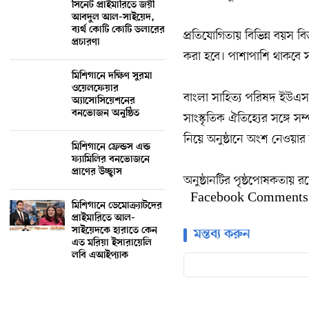
সিনেট প্রাইমারিতে জয়ী
আবদুল আল-সাইয়েদ,
ব্যর্থ কোটি কোটি ডলারের
প্রতিযোগিতায় বিভিন্ন বয়স ব
প্রচারণা
করা হবে। পাশাপাশি থাকবে 
মিশিগানে দক্ষিণ সুরমা
ওয়েলফেয়ার
বাংলা সাহিত্য পরিষদ ইউএসএ,
অ্যাসোসিয়েশনের
বনভোজন অনুষ্ঠিত
সাংস্কৃতিক ঐতিহ্যের সঙ্গে স
নিয়ে অনুষ্ঠানে অংশ নেওয়ার
মিশিগানে ফ্রেন্ডস এন্ড
ফ্যামিলির বনভোজনে
প্রাণের উচ্ছ্বাস
অনুষ্ঠানটির পৃষ্ঠপোষকতায় র
Facebook Comments
মিশিগানে ডেমোক্র্যাটদের
প্রাইমারিতে আল-
সাইয়েদকে হারাতে কেন
মন্তব্য করুন
এত মরিয়া ইসারায়েলি
লবি এআইপ্যাক