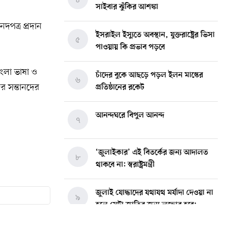
সাইবার ঝুঁকির আশঙ্কা
নদপত্র প্রদান
ইসরাইল ইস্যুতে অবস্থান, যুক্তরাষ্ট্রের ভিসা
৫
পাওয়ায় কি প্রভাব পড়বে
াংলা ভাষা ও
চাঁদের বুকে আছড়ে পড়ল ইলন মাস্কের
৬
ের সন্তানদের
প্রতিষ্ঠানের রকেট
আনন্দঘরে বিপুল আনন্দ
৭
‘জুলাইকার’ এই বিতর্কের জন্য আদালত
৮
থাকবে না: স্বরাষ্ট্রমন্ত্রী
জুলাই যোদ্ধাদের যথাযথ মর্যাদা দেওয়া না
৯
হলে সেটা জাতির জন্য লজ্জার হবে:
ভারপ্রাপ্ত রাষ্ট্রপতি