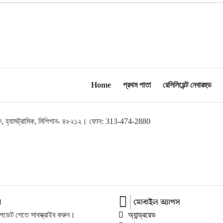
মিশিগানে ডেমোক্র্যাট সিনেট প্রাইমারিতে
১০
জয়ী আবদুল আল-সাইয়েদ, ব্যর্থ কোটি
কোটি ডলারের প্রচারণা
মিশিগানে দক্ষিণ সুরমা ওয়েলফেয়ার
১১
অ্যাসোসিয়েশনের বনভোজন অনুষ্ঠিত
Home
প্রথম পাতা
রেসিলিয়েন্ট নেবারহুড
বিশ্বজুড়ে কূটনৈতিক পুনর্বিন্যাস, ৫ অঞ্চলে
১২
মিশন বন্ধ করছে যুক্তরাষ্ট্র
লব্রুক, হ্যামট্রামিক, মিশিগান- ৪৮২১২। ফোন: 313-474-2880
মিশিগানে ফ্রেন্ডস এন্ড ফ্যামিলির
১৩
বনভোজনে প্রাণের উচ্ছ্বাস
মিশিগানে ডেমোক্র্যাটদের প্রাইমারিতে
১৪
আল-সাইয়েদকে হারাতে কেন এত মরিয়া
র
মোবাইল অ্যাপস
ইসারায়েলি লবি এআইপ্যাক
ডেট পেতে সাবস্ক্রাইব করুন।
অ্যান্ড্রয়েড