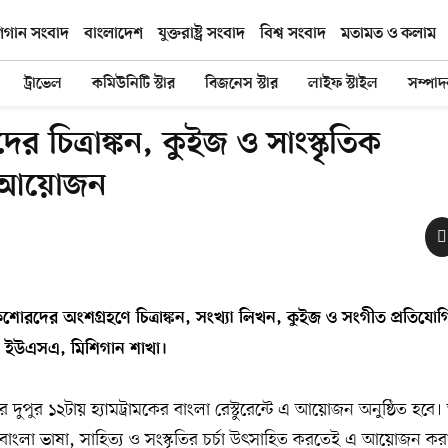
িগান সংবাদ
বাংলাদেশ
যুক্তরাষ্ট্র সংবাদ
বিশ্ব সংবাদ
মতামত ও কলাম
ট্রাভেল
কমিউনিটি স্টার
বিজনেস স্টার
লাইফ স্টাইল
সম্পা
ের চিত্রাঙ্কন, কুইজ ও সাংস্কৃতিক
র আয়োজন
িশোরদের
অংশগ্রহণে
চিত্রাঙ্কন,
সংখ্যা
লিখন,
কুইজ
ও
সংগীত
প্রতিযো
দ
ইউএসএ,
মিশিগান
শাখা।
দুপুর ১২টায় হ্যামট্রামকের বাংলা রেস্টুরেন্টে এ আয়োজন অনুষ্ঠিত হ
ে বাংলা ভাষা, সাহিত্য ও সংস্কৃতির চর্চা উৎসাহিত করতেই এ আয়োজন কর