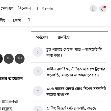
খেলাধুলা
বিনোদন
ই-পেপার
দকীয়
প্রবাস
সর্বশেষ
জনপ্রিয়
চুল গজাতে পেয়ারা পাতা—আসলেই কি
১
কাজ করে?
অ-
অ+
মার্কিন নাগরিকত্ব নীতিতে আবারও ট্রাম্পের
২
কড়াকড়ি, মানলেন না আদালতের রায়
গিতার
আয়োজন
৩০৬ বছরের রেকর্ড ভেঙে বিশ্বের সর্বকনিষ্ঠ
৩
কলেজ অধ্যাপক
বে। আয়োজকরা
া হয়েছে।
হ্যাকিং বিতর্কে মেটার এআই, বাড়ছে
৪