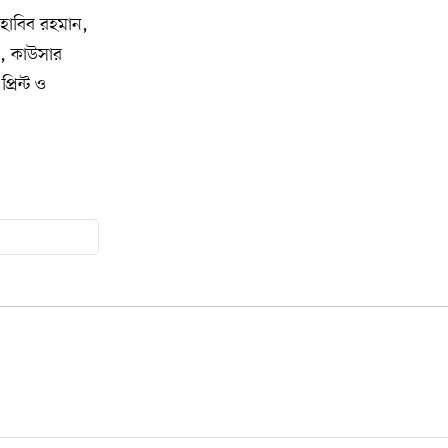
অ্যাসোসিয়েশনের বনভোজন অনুষ্ঠিত
াবিব রহমান,
, কাউসার
বিশ্বজুড়ে কূটনৈতিক পুনর্বিন্যাস, ৫ অঞ্চলে
১০
রিন্ট ও
মিশন বন্ধ করছে যুক্তরাষ্ট্র
মিশিগানে ফ্রেন্ডস এন্ড ফ্যামিলির
১১
বনভোজনে প্রাণের উচ্ছ্বাস
মিশিগানে ডেমোক্র্যাটদের প্রাইমারিতে
১২
আল-সাইয়েদকে হারাতে কেন এত মরিয়া
ইসারায়েলি লবি এআইপ্যাক
মুনা দাওয়াহ কনফারেন্স ২০২৬ সম্পর্কে
১৩
প্রেস ব্রিফিং
শেখ হাসিনার সঙ্গে সংবাদ সম্মেলনে
১৪
থাকছেন সাকিব আল হাসান