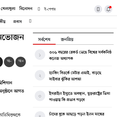
খেলাধুলা
বিনোদন
ই-পেপার
দকীয়
প্রবাস
বনভোজন
সর্বশেষ
জনপ্রিয়
৩০৬ বছরের রেকর্ড ভেঙে বিশ্বের সর্বকনিষ্ঠ
১
কলেজ অধ্যাপক
অ-
অ+
হ্যাকিং বিতর্কে মেটার এআই, বাড়ছে
২
সাইবার ঝুঁকির আশঙ্কা
মিশিগান
অনুষ্ঠানে আগত
ইসরাইল ইস্যুতে অবস্থান, যুক্তরাষ্ট্রের ভিসা
৩
পাওয়ায় কি প্রভাব পড়বে
তিথিবৃন্দকে
চাঁদের বুকে আছড়ে পড়ল ইলন মাস্কের
৪