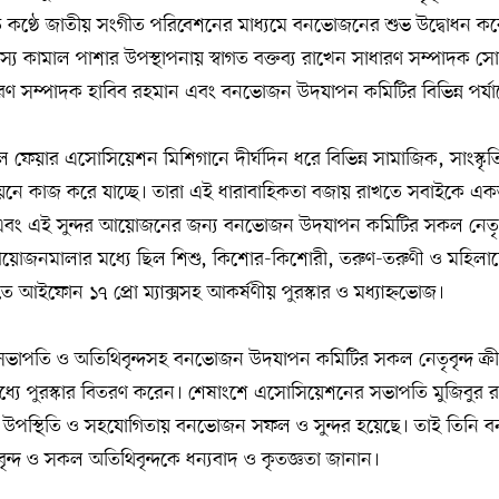
 কণ্ঠে জাতীয় সংগীত পরিবেশনের মাধ্যমে বনভোজনের শুভ উদ্বোধন ক
্য কামাল পাশার উপস্থাপনায় স্বাগত বক্তব্য রাখেন সাধারণ সম্পাদক
 সম্পাদক হাবিব রহমান এবং বনভোজন উদযাপন কমিটির বিভিন্ন পর্যায়ে
 ফেয়ার এসোসিয়েশন মিশিগানে দীর্ঘদিন ধরে বিভিন্ন সামাজিক, সাংস্কৃ
উন্নয়নে কাজ করে যাচ্ছে। তারা এই ধারাবাহিকতা বজায় রাখতে সবাইকে এক
এবং এই সুন্দর আয়োজনের জন্য বনভোজন উদযাপন কমিটির সকল নেতৃবৃ
আয়োজনমালার মধ্যে ছিল শিশু, কিশোর-কিশোরী, তরুণ-তরুণী ও মহিলাদে
রতে আইফোন ১৭ প্রো ম্যাক্সসহ আকর্ষণীয় পুরস্কার ও মধ্যাহ্নভোজ।
াপতি ও অতিথিবৃন্দসহ বনভোজন উদযাপন কমিটির সকল নেতৃবৃন্দ ক্রীড়
মধ্যে পুরস্কার বিতরণ করেন। শেষাংশে এসোসিয়েশনের সভাপতি মুজিবুর র
ব উপস্থিতি ও সহযোগিতায় বনভোজন সফল ও সুন্দর হয়েছে। তাই তিনি
্দ ও সকল অতিথিবৃন্দকে ধন্যবাদ ও কৃতজ্ঞতা জানান।