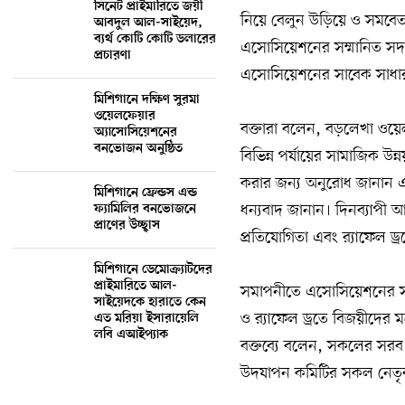
সিনেট প্রাইমারিতে জয়ী
নিয়ে বেলুন উড়িয়ে ও সমবেত
আবদুল আল-সাইয়েদ,
ব্যর্থ কোটি কোটি ডলারের
এসোসিয়েশনের সম্মানিত সদস
প্রচারণা
এসোসিয়েশনের সাবেক সাধারণ
মিশিগানে দক্ষিণ সুরমা
ওয়েলফেয়ার
বক্তারা বলেন, বড়লেখা ওয়েল
অ্যাসোসিয়েশনের
বনভোজন অনুষ্ঠিত
বিভিন্ন পর্যায়ের সামাজিক 
করার জন্য অনুরোধ জানান 
মিশিগানে ফ্রেন্ডস এন্ড
ধন্যবাদ জানান। দিনব্যাপী 
ফ্যামিলির বনভোজনে
প্রাণের উচ্ছ্বাস
প্রতিযোগিতা এবং র‍্যাফেল ড্
মিশিগানে ডেমোক্র্যাটদের
প্রাইমারিতে আল-
সমাপনীতে এসোসিয়েশনের সভ
সাইয়েদকে হারাতে কেন
ও র‍্যাফেল ড্রতে বিজয়ীদের 
এত মরিয়া ইসারায়েলি
লবি এআইপ্যাক
বক্তব্যে বলেন, সকলের সর
উদযাপন কমিটির সকল নেতৃবৃন