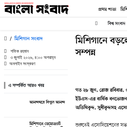
প্রথম পাতা
মিশ
বিশ্ব সংবাদ
মিশিগানে বড়
/
মিশিগান সংবাদ
সম্পন্ন
শফিক রহমান
৩ জুলাই ২০২৬, ৪:০০ অপরাহ্ন
অনলাইন সংস্করণ
এ সম্পর্কিত আরও খবর
গত ২৮ জুন, রোজ রবিবার, 
ইউএস-এর বার্ষিক বনভোজন অন
আনন্দঘরে বিপুল আনন্দ
অতিথিবৃন্দ, সুধীবৃন্দসহ এ
মিশিগানে ডেমোক্র্যাট
শুরুতেই এসোসিয়েশনের সভা