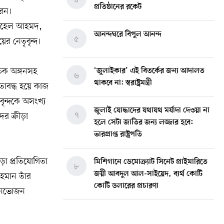
প্রতিষ্ঠানের রকেট
রেন।
 সোহেল আহমদ,
আনন্দঘরে বিপুল আনন্দ
৫
র নেতৃবৃন্দ।
তিক অঙ্গনসহ
‘জুলাইকার’ এই বিতর্কের জন্য আদালত
৬
থাকবে না: স্বরাষ্ট্রমন্ত্রী
তাবদ্ধ হয়ে কাজ
ন্দকে অসংখ্য
জুলাই যোদ্ধাদের যথাযথ মর্যাদা দেওয়া না
৭
র ক্রীড়া
হলে সেটা জাতির জন্য লজ্জার হবে:
ভারপ্রাপ্ত রাষ্ট্রপতি
া প্রতিযোগিতা
মিশিগানে ডেমোক্র্যাট সিনেট প্রাইমারিতে
৮
জয়ী আবদুল আল-সাইয়েদ, ব্যর্থ কোটি
হমান তাঁর
কোটি ডলারের প্রচারণা
 বনভোজন
মিশিগানে দক্ষিণ সুরমা ওয়েলফেয়ার
৯