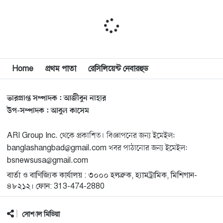
সাইয়েদ, ব্যর্থ কোটি কোটি ডলারের প্রচারণা
মিশিগানে দক্ষিণ সুরমা ওয়েলফেয়ার অ্যাসোসিয়েশনের
১১
বনভোজন অনুষ্ঠিত
বিশ্বজুড়ে কূটনৈতিক পুনর্বিন্যাস, ৫ অঞ্চলে মিশন বন্ধ করছে
Home
প্রথম পাতা
রেসিলিয়েন্ট নেবারহুড
১২
যুক্তরাষ্ট্র
ভারপ্রাপ্ত সম্পাদক : আজীবুন নাহার
মিশিগানে ফ্রেন্ডস এন্ড ফ্যামিলির বনভোজনে প্রাণের উচ্ছ্বাস
১৩
উপ-সম্পাদক : আবুল কাসেম
ARI Group Inc. থেকে প্রকাশিত। বিজ্ঞাপনের জন্য ইমেইল:
মিশিগানে ডেমোক্র্যাটদের প্রাইমারিতে আল-সাইয়েদকে হারাতে
১৪
banglashangbad@gmail.com খবর পাঠানোর জন্য ইমেইল:
কেন এত মরিয়া ইসারায়েলি লবি এআইপ্যাক
bsnewsusa@gmail.com
বার্তা ও বাণিজ্যিক কার্যালয় : ৩০০০ হলব্রুক, হ্যামট্রামিক, মিশিগান-
মুনা দাওয়াহ কনফারেন্স ২০২৬ সম্পর্কে প্রেস ব্রিফিং
১৫
৪৮২১২। ফোন: 313-474-2880
সোশ্যাল মিডিয়া
শেখ হাসিনার সঙ্গে সংবাদ সম্মেলনে থাকছেন সাকিব আল
১৬