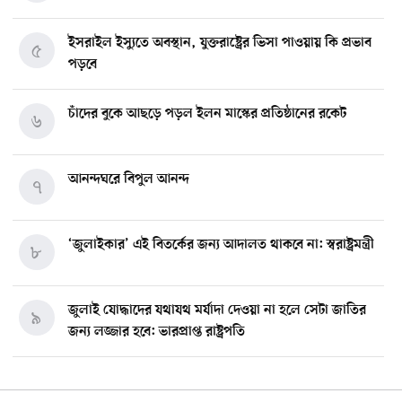
ইসরাইল ইস্যুতে অবস্থান, যুক্তরাষ্ট্রের ভিসা পাওয়ায় কি প্রভাব
৫
পড়বে
চাঁদের বুকে আছড়ে পড়ল ইলন মাস্কের প্রতিষ্ঠানের রকেট
৬
আনন্দঘরে বিপুল আনন্দ
৭
‘জুলাইকার’ এই বিতর্কের জন্য আদালত থাকবে না: স্বরাষ্ট্রমন্ত্রী
৮
জুলাই যোদ্ধাদের যথাযথ মর্যাদা দেওয়া না হলে সেটা জাতির
৯
জন্য লজ্জার হবে: ভারপ্রাপ্ত রাষ্ট্রপতি
মিশিগানে ডেমোক্র্যাট সিনেট প্রাইমারিতে জয়ী আবদুল আল-
১০