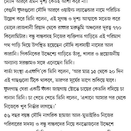
সৌদি আরবে এমন দৃশ্য কেউই আশা করে না।
বেগুনি ফুলগুলো সৌদি আরবে ওয়াইল্ড ল্যাভেন্ডার নামে পরিচিত
উল্লেখ করে তিনি বলেন, এই সুগন্ধ ও দৃশ্য আত্মাকে সতেজ করে
তোলে।রাজধানী রিয়াদ থেকে রাফার মরুভূমি অঞ্চলের দূরত্ব ৭৭০
কিলোমিটার। বন্ধু বান্ধবসহ নিজের ব্যক্তিগত গাড়িতে এই পরিমাণ
পথ পাড়ি দিয়ে উপস্থিত হয়েছেন সৌদি ব্যবসায়ী নাসের আল
কারানি। পিকনিকের উদ্দেশ্যে গাড়িতে তাঁবু, খাবার ও প্রয়োজনীয়
অন্যান্য সরঞ্জামও সঙ্গে এনেছেন তিনি।
বার্তা সংস্থা এএফপি’কে তিনি বলেন, ‘আর মাত্র ১৫ থেকে ২০ দিন
এই গাছগুলো টিকে থাকবে, তারপর সূর্যের তাপে শুকিয়ে যাবে।
ফুলগাছ ঘেরা একটি ফাঁকা জায়গায় স্টোভে চায়ের কেতলি বসিয়ে চা
বানান তিনি। চা খেতে খেতে তিনি বলেন, ‘এখানে আসার পর থেকে
নিজেকে খুব নির্ভার লাগছে।’
৫৬ বছর বয়স্ক সৌদি নাগরিক হামজা আল-মুতাইরিও নিজের
পরিবারের সদস্য ও বন্ধু বান্ধবদের নিয়ে বনভোজনের উদ্দেশে