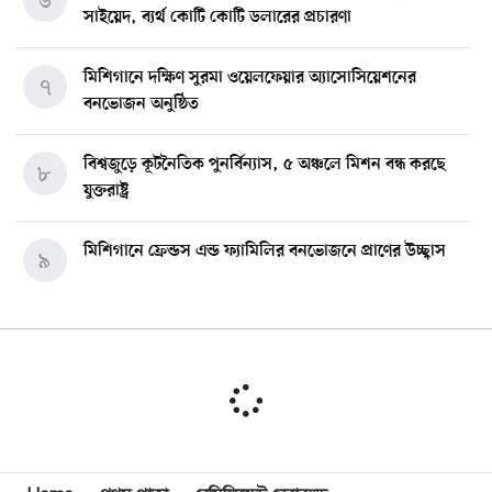
৬
সাইয়েদ, ব্যর্থ কোটি কোটি ডলারের প্রচারণা
মিশিগানে দক্ষিণ সুরমা ওয়েলফেয়ার অ্যাসোসিয়েশনের
৭
বনভোজন অনুষ্ঠিত
বিশ্বজুড়ে কূটনৈতিক পুনর্বিন্যাস, ৫ অঞ্চলে মিশন বন্ধ করছে
৮
যুক্তরাষ্ট্র
মিশিগানে ফ্রেন্ডস এন্ড ফ্যামিলির বনভোজনে প্রাণের উচ্ছ্বাস
৯
মিশিগানে ডেমোক্র্যাটদের প্রাইমারিতে আল-সাইয়েদকে হারাতে
১০
কেন এত মরিয়া ইসারায়েলি লবি এআইপ্যাক
মুনা দাওয়াহ কনফারেন্স ২০২৬ সম্পর্কে প্রেস ব্রিফিং
১১