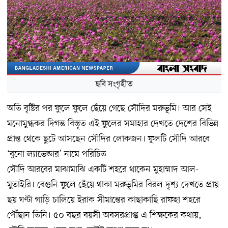
ছবি সংগৃহীত
অতি বৃষ্টির পর ফুলে ফুলে ছেঁয়ে গেছে সৌদির মরুভূমি। আর সেই
মনোমুগ্ধকর দিগন্ত বিস্তৃত এই ফুলের সমাহার দেখতে দেশের বিভিন্ন
প্রান্ত থেকে ছুটে আসছেন সৌদির লোকজন। ফুলটি সৌদি আরবে
‘বুনো ল্যাভেন্ডার’ নামে পরিচিত
সৌদি আরবের মাঝামাঝি একটি শহরে থাকেন মুহাম্মাদ আল-
মুতাইরি। বেগুনি ফুলে ছেঁয়ে থাকা মরুভূমির বিরল দৃশ্য দেখতে প্রায়
ছয় ঘণ্টা গাড়ি চালিয়ে ইরাক সীমান্তের কাছাকাছি রাফহা শহরে
পৌঁছান তিনি। ৫০ বছর বয়সী অবসরপ্রাপ্ত এ শিক্ষকের কথায়,