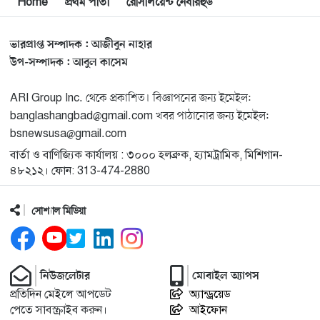
Home
প্রথম পাতা
রেসিলিয়েন্ট নেবারহুড
শেখ হাসিনার সঙ্গে সংবাদ সম্মেলনে থাকছেন সাকিব আল
১২
হাসান
ভারপ্রাপ্ত সম্পাদক : আজীবুন নাহার
যুক্তরাষ্ট্রকে ছাড়ে বাধ্য করতে কোন কৌশলে ওয়াশিংটনের ওপর
উপ-সম্পাদক : আবুল কাসেম
১৩
চাপ বাড়াচ্ছে ইরান
ARI Group Inc. থেকে প্রকাশিত। বিজ্ঞাপনের জন্য ইমেইল:
banglashangbad@gmail.com খবর পাঠানোর জন্য ইমেইল:
ট্রাম্প অর্গানাইজেশনের হিসাব বন্ধের কারণ জানাল ক্যাপিটাল
১৪
bsnewsusa@gmail.com
ওয়ান
বার্তা ও বাণিজ্যিক কার্যালয় : ৩০০০ হলব্রুক, হ্যামট্রামিক, মিশিগান-
৪৮২১২। ফোন: 313-474-2880
মুক্তিযোদ্ধাদের তালিকা তৈরিতে সহযোগিতায় আগ্রহী যুক্তরাষ্ট্র
১৫
সোশ্যাল মিডিয়া
নিউইয়র্কে বড়লেখাবাসীর মিলনমেলা বড়লেখা সামাজিক ও
১৬
সাংস্কৃতিক সমিতির বার্ষিক বনভোজন
নিউজলেটার
মোবাইল অ্যাপস
ওয়াশিংটন ডিসিতে ছাড়া হচ্ছে ৬ লাখ মশা
১৭
প্রতিদিন মেইলে আপডেট
অ্যান্ড্রয়েড
পেতে সাবস্ক্রাইব করুন।
আইফোন