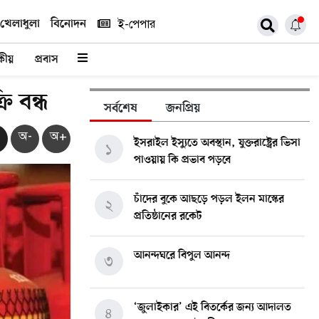
খেলাধুলা
বিনোদন
ই-পেপার
কীয়
প্রবাস
ি বন্ধ
সর্বশেষ
জনপ্রিয়
অ-
অ+
ইসরাইল ইস্যুতে অবস্থান, যুক্তরাষ্ট্রের ভিসা
১
পাওয়ায় কি প্রভাব পড়বে
চাঁদের বুকে আছড়ে পড়ল ইলন মাস্কের
২
প্রতিষ্ঠানের রকেট
আনন্দঘরে বিপুল আনন্দ
৩
‘জুলাইকার’ এই বিতর্কের জন্য আদালত
৪