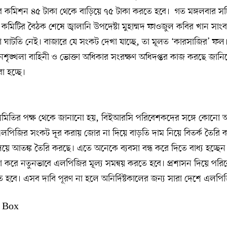
দের কমিশন ৪৫ টাকা থেকে বাড়িয়ে ৭৫ টাকা করতে হবে। গত মঙ্গলবার স
িসভা কমিটির বৈঠক শেষে জ্বালানি উপদেষ্টা মুহাম্মদ ফাওজুল কবির খান সা
াটতি নেই। বাজারে যে সংকট দেখা যাচ্ছে, তা মূলত ‘কারসাজির’ ফল
আইনশৃঙ্খলা বাহিনী ও ভোক্তা অধিকার সংরক্ষণ অধিদপ্তর কাজ করছে জানি
া হচ্ছে।
সমিতির পক্ষ থেকে জানানো হয়, বিইআরসি পরিবেশকদের সঙ্গে কোনো
এলপিজির সংকট দূর করায় জোর না দিয়ে বাড়তি দাম নিয়ে বিতর্ক তৈরি কর
য়ে আতঙ্ক তৈরি করছে। এতে অনেকে ব্যবসা বন্ধ করে দিতে বাধ্য হচ্ছে
করে নতুনভাবে এলপিজির মূল্য সমন্বয় করতে হবে। প্রশাসন দিয়ে পর
ে হবে। এসব দাবি পূরণ না হলে অনির্দিষ্টকালের জন্য সারা দেশে এলপ
 Box