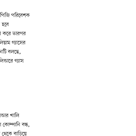
বনভোজনে প্রাণের উচ্ছ্বাস
লপিজি পরিবেশক
মিশিগানে ডেমোক্র্যাটদের প্রাইমারিতে
১০
 হবে
আল-সাইয়েদকে হারাতে কেন এত মরিয়া
ইসারায়েলি লবি এআইপ্যাক
ি করে তারপর
লিয়াম গ্যাসের
মুনা দাওয়াহ কনফারেন্স ২০২৬ সম্পর্কে
১১
ঠনটি বলছে,
প্রেস ব্রিফিং
ন্ডারে গ্যাস
শেখ হাসিনার সঙ্গে সংবাদ সম্মেলনে
১২
থাকছেন সাকিব আল হাসান
যুক্তরাষ্ট্রকে ছাড়ে বাধ্য করতে কোন কৌশলে
১৩
ওয়াশিংটনের ওপর চাপ বাড়াচ্ছে ইরান
্ডার খালি
ট্রাম্প অর্গানাইজেশনের হিসাব বন্ধের কারণ
১৪
কোম্পানি বন্ধ,
জানাল ক্যাপিটাল ওয়ান
 থেকে বাড়িয়ে