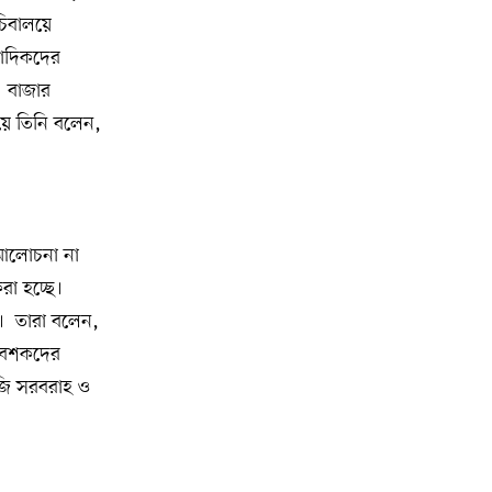
চিবালয়ে
মুক্তিযোদ্ধাদের তালিকা তৈরিতে
১৫
ংবাদিকদের
সহযোগিতায় আগ্রহী যুক্তরাষ্ট্র
। বাজার
নিউইয়র্কে বড়লেখাবাসীর মিলনমেলা
য়ে তিনি বলেন,
১৬
বড়লেখা সামাজিক ও সাংস্কৃতিক সমিতির
বার্ষিক বনভোজন
ওয়াশিংটন ডিসিতে ছাড়া হচ্ছে ৬ লাখ মশা
১৭
 আলোচনা না
া হচ্ছে।
যুক্তরাষ্ট্রের শ্রেণিকক্ষে রোবট শিক্ষক আনার
১৮
ন। তারা বলেন,
সিদ্ধান্তে ক্ষুব্ধ শিক্ষকেরা
িবেশকদের
িজি সরবরাহ ও
ফিফার নতুন সভাপতি নিয়ে জল্পনা,
১৯
আলোচনার কেন্দ্রবিন্দুতে সম্ভাব্য প্রার্থীরা
ব্রাজিলের তিন বোনের সম্মিলিত বয়স