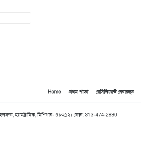
২০
৩১৬ বছর, দীর্ঘায়ুর রহস্য নিয়ে চলছে
গবেষণা
Home
প্রথম পাতা
রেসিলিয়েন্ট নেবারহুড
০০ হলব্রুক, হ্যামট্রামিক, মিশিগান- ৪৮২১২। ফোন: 313-474-2880