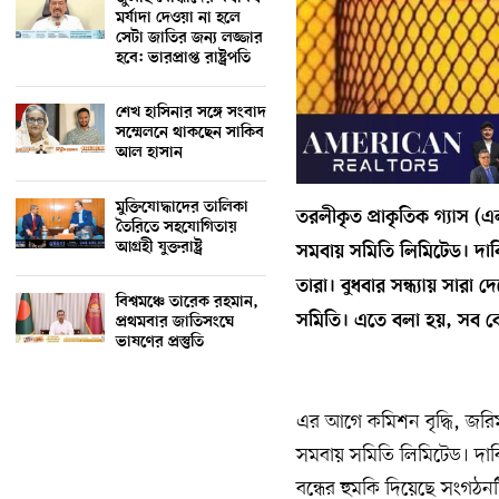
মর্যাদা দেওয়া না হলে
সেটা জাতির জন্য লজ্জার
হবে: ভারপ্রাপ্ত রাষ্ট্রপতি
শেখ হাসিনার সঙ্গে সংবাদ
সম্মেলনে থাকছেন সাকিব
আল হাসান
মুক্তিযোদ্ধাদের তালিকা
তরলীকৃত প্রাকৃতিক গ‍্যাস (এ
তৈরিতে সহযোগিতায়
আগ্রহী যুক্তরাষ্ট্র
সমবায় সমিতি লিমিটেড। দাবি 
তারা। বুধবার সন্ধ‍্যায় সার
বিশ্বমঞ্চে তারেক রহমান,
সমিতি। এতে বলা হয়, সব কোম
প্রথমবার জাতিসংঘে
ভাষণের প্রস্তুতি
এর আগে কমিশন বৃদ্ধি, জরিম
সমবায় সমিতি লিমিটেড। দাব
বন্ধের হুমকি দিয়েছে সংগঠন