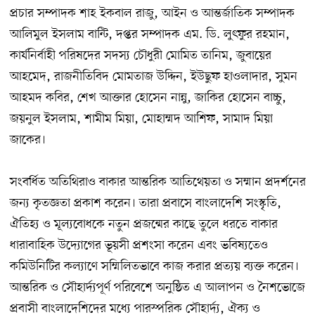
প্রচার সম্পাদক শাহ ইকবাল রাজু, আইন ও আন্তর্জাতিক সম্পাদক
আলিমুল ইসলাম বান্টি, দপ্তর সম্পাদক এম. ডি. লুৎফুর রহমান,
কার্যনির্বাহী পরিষদের সদস্য চৌধুরী মোমিত তানিম, জুবায়ের
আহমেদ, রাজনীতিবিদ মোমতাজ উদ্দিন, ইউছুফ হাওলাদার, সুমন
আহমদ কবির, শেখ আক্তার হোসেন নান্নু, জাকির হোসেন বাচ্চু,
জয়নুল ইসলাম, শামীম মিয়া, মোহাম্মদ আশিফ, সামাদ মিয়া
জাকের।
সংবর্ধিত অতিথিরাও বাকার আন্তরিক আতিথেয়তা ও সম্মান প্রদর্শনের
জন্য কৃতজ্ঞতা প্রকাশ করেন। তারা প্রবাসে বাংলাদেশি সংস্কৃতি,
ঐতিহ্য ও মূল্যবোধকে নতুন প্রজন্মের কাছে তুলে ধরতে বাকার
ধারাবাহিক উদ্যোগের ভূয়সী প্রশংসা করেন এবং ভবিষ্যতেও
কমিউনিটির কল্যাণে সম্মিলিতভাবে কাজ করার প্রত্যয় ব্যক্ত করেন।
আন্তরিক ও সৌহার্দ্যপূর্ণ পরিবেশে অনুষ্ঠিত এ আলাপন ও নৈশভোজে
প্রবাসী বাংলাদেশিদের মধ্যে পারস্পরিক সৌহার্দ্য, ঐক্য ও