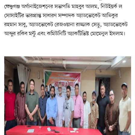
ফেঞ্চুগঞ্জ অর্গানাইজেশনের সভাপতি মাহবুব আলম, নিউইয়র্ক ল
সোসাইটির ভারপ্রাপ্ত সাধারণ সম্পাদক অ্যাডভোকেট আতিকুর
রহমান সাবু, অ্যাডভোকেট রেজওয়ানা রাজ্জাক সেতু, অ্যাডভোকেট
আব্দুর রকিব মন্টু এবং কমিউনিটি অ্যাকটিভিস্ট মোমেনুল ইসলাম।