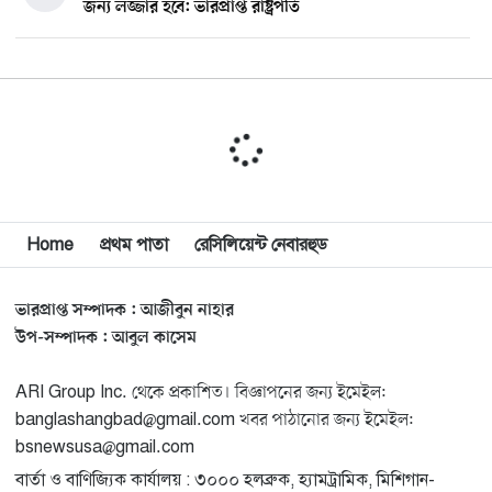
জন্য লজ্জার হবে: ভারপ্রাপ্ত রাষ্ট্রপতি
মিশিগানে ডেমোক্র্যাট সিনেট প্রাইমারিতে জয়ী আবদুল আল-
১০
সাইয়েদ, ব্যর্থ কোটি কোটি ডলারের প্রচারণা
মিশিগানে দক্ষিণ সুরমা ওয়েলফেয়ার অ্যাসোসিয়েশনের
১১
বনভোজন অনুষ্ঠিত
বিশ্বজুড়ে কূটনৈতিক পুনর্বিন্যাস, ৫ অঞ্চলে মিশন বন্ধ করছে
Home
প্রথম পাতা
রেসিলিয়েন্ট নেবারহুড
১২
যুক্তরাষ্ট্র
ভারপ্রাপ্ত সম্পাদক : আজীবুন নাহার
মিশিগানে ফ্রেন্ডস এন্ড ফ্যামিলির বনভোজনে প্রাণের উচ্ছ্বাস
১৩
উপ-সম্পাদক : আবুল কাসেম
ARI Group Inc. থেকে প্রকাশিত। বিজ্ঞাপনের জন্য ইমেইল:
মিশিগানে ডেমোক্র্যাটদের প্রাইমারিতে আল-সাইয়েদকে হারাতে
১৪
banglashangbad@gmail.com খবর পাঠানোর জন্য ইমেইল:
কেন এত মরিয়া ইসারায়েলি লবি এআইপ্যাক
bsnewsusa@gmail.com
বার্তা ও বাণিজ্যিক কার্যালয় : ৩০০০ হলব্রুক, হ্যামট্রামিক, মিশিগান-